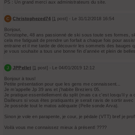
PS : Un grand merci aux administrateurs du site.
Christophezed74
[
1
post] - Le 31/12/2018 16:54
C
Bonjour,
Christophe, 48 ans passionné de ski sous toute ses formes, skat
cela me fatiguait de prendre un forfait a chaque fois pour assi
entraine et il me tarde de découvrir les sommets des bauges qu
je vous souhaite a tous une bonne fin d'année et plein de belle
JPPellet
[
1
post] - Le 04/01/2019 12:12
J
Bonjour à tous!
Petite présentation pour que les gens me connaissent...
Je m’appelle Jp 39 ans et j’habite Breziers 05.
Je pratique essentiellement du split (mais ca c’est losqu’il y a 
Dailleurs si vous êtes pratiquants je serait ravis de sortir ave
Je possède tout le matos adéquate (Pelle sonde Arva).
Sinon je vole en parapente, je cour, je pédale (VTT) bref je prof
Voilà vous me connaissez mieux à présent! ????