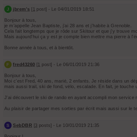
jbrem's
[
1
post] - Le 04/01/2019 18:51
J
Bonjour à tous,
je m’appelle Jean Baptiste, j'ai 28 ans et j'habite à Grenoble.
Cela fait longtemps que je rôde sur Skitour et que j'y trouve m
Mais aujourd'hui ça y est je compte bien mettre ma pierre à l'éd
Bonne année à tous, et à bientôt.
fred43260
[
1
post] - Le 06/01/2019 21:36
F
Bonjour à tous,
Moi c'est Fred, 40 ans, marié, 2 enfants. Je réside dans un 
mais aussi trail, ski de fond, vélo, escalade. En fait, je touche 
J'ai découvert le ski de rando en ayant accompli mon service 
Au plaisir de partager mes sorties par écrit mais aussi sur le te
SebDBR
[
3
posts] - Le 10/01/2019 21:35
S
Bonjour !