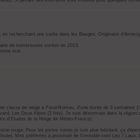
 en recherchant une sortie dans les Bauges. Originaire d’Annecy et
 faire de nombreuses sorties en 2019.
comme moi.
d'une classe de neige à Fond-Romeu, d'une durée de 3 semaines (!)
vard, Les Deux Alpes (2 fois). Je suis désormais dans la région 
tre d'Etudes de la Neige de Météo-France).
en piste rouge. Pour les pistes noires je suis plus hésitant, ça dé
la foule). Mes préférées à proximité de Grenoble sont Les 7 Laux, 