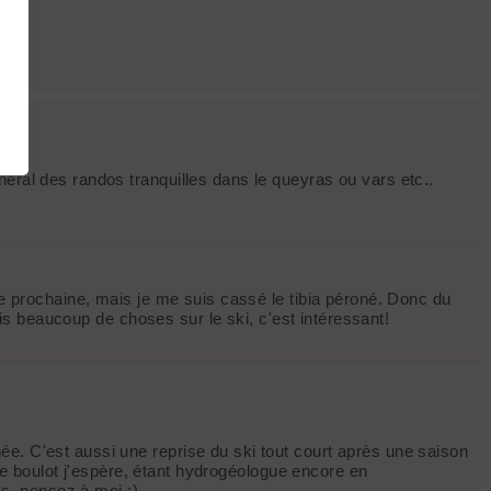
éral des randos tranquilles dans le queyras ou vars etc..
ée prochaine, mais je me suis cassé le tibia péroné. Donc du
 lis beaucoup de choses sur le ski, c'est intéressant!
ée. C'est aussi une reprise du ski tout court après une saison
 le boulot j'espère, étant hydrogéologue encore en
s, pensez à moi ;)