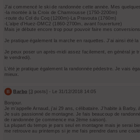
J'ai commencé le ski de randonnée cette année. Mes quelques
-la montée à la Croix de Chamrousse (1750-2200m)
-route du Col du Coq (1200m)-La Pravouta (1760m)
-L'alpe d'Huez-DMC2 (1860-2700m, avant l'ouverture)
Mais je débute encore trop pour pouvoir faire mes conversions
Je pratique également la marche en raquettes. J'ai ainsi été la
Je peux poser un après-midi assez facilement, en général je t
le vendredi).
L'été je pratique également la randonnée pédestre. Je vais éga
mieux.
Barbo
[
3
posts] - Le 31/12/2018 14:05
B
Bonjour.
Je m'appelle Arnaud, j'ai 29 ans, célibataire. J'habite à Barby
Je suis passionné de montagne. Je fais beaucoup de randonnée l
de randonnée (je commence ma 2ème saison).
La plupart du temps je pars seul en montagne mais je serai bie
me retrouve au printemps si je me fais prendre dans une coul