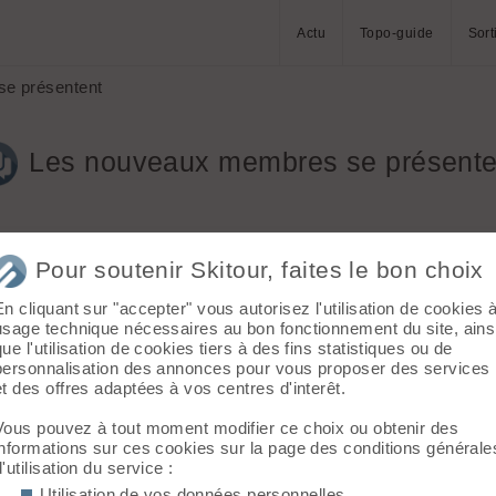
Actu
Topo-guide
Sort
e présentent
Les nouveaux membres se présente
Aller à la
Pour soutenir Skitour, faites le bon choix
En cliquant sur "accepter" vous autorisez l'utilisation de cookies 
usage technique nécessaires au bon fonctionnement du site, ains
que l'utilisation de cookies tiers à des fins statistiques ou de
personnalisation des annonces pour vous proposer des services
o-photographie, ski, raquette, VTT, kayak mais novice dans ce do
et des offres adaptées à vos centres d'interêt.
te qui est très complet...
Vous pouvez à tout moment modifier ce choix ou obtenir des
es ! 🙂
informations sur ces cookies sur la page des conditions générale
d'utilisation du service :
Utilisation de vos données personnelles