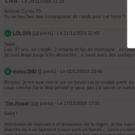
Chris
- Le 20/11/2018 21:19
Bonsoir Cyrou 73
Tu recherches des compagnons de rando pour cet hiver ?
LOLO05
[
18
posts] - Le 21/11/2018 22:45
L
Salut ,
Loïc 37 ans, en couple, 2 enfants et fan de montagne , escalad
Je suis dispo jusqu'a fin décembre , si vous avez des sorties 
mylou1983
[
3
posts] - Le 01/12/2018 23:46
M
Bonjour, je me suis inscrit sur se forum car je voulais partir 
coup comme j'ai le tibia péroné je peux pas.j'ai laissé un messa
Tim.Hugot
[
114
posts] - Le 17/12/2018 17:00
Salut !
Voironnais de naissance et amoureux de la région, je me suis 
blanche du à un ligament croisé parti en fumée... Sinon en monta
apprentissage pour quelques années (reconversion professionn