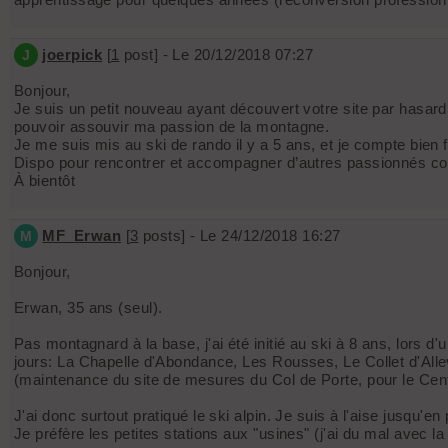
joerpick
[
1
post] - Le 20/12/2018 07:27
J
Bonjour,
Je suis un petit nouveau ayant découvert votre site par hasard,
pouvoir assouvir ma passion de la montagne.
Je me suis mis au ski de rando il y a 5 ans, et je compte bien
Dispo pour rencontrer et accompagner d’autres passionnés 
À bientôt
MF_Erwan
[
3
posts] - Le 24/12/2018 16:27
M
Bonjour,
Erwan, 35 ans (seul).
Pas montagnard à la base, j'ai été initié au ski à 8 ans, lors 
jours: La Chapelle d'Abondance, Les Rousses, Le Collet d'Alle
(maintenance du site de mesures du Col de Porte, pour le Cen
J'ai donc surtout pratiqué le ski alpin. Je suis à l'aise jusqu'
Je préfère les petites stations aux "usines" (j'ai du mal avec 