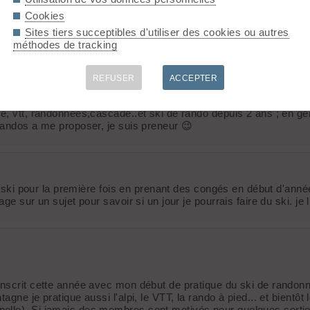
Cookies
Sites tiers succeptibles d'utiliser des cookies ou autres
méthodes de tracking
REFUSER
ACCEPTER
e, vtt, randonnées,cascade..et ski de rando depuis 2 ans ; en gén
randos a me proposer, je suis preneur 😉
au ski pour la première fois en prenant des congés en début d'ann
ge sur un sujet pour savoir si un jour je pourrais faire du ski. je
inscrit cette année avec mon début de pratique du ski de randonn
gne je pratique aussi l'alpi, le VTT, la rando à pied... et bientôt
elle). Si jamais des membres sont motivés pour quelques sortie