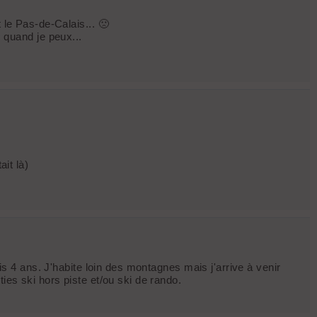
 le Pas-de-Calais... 🙁
quand je peux...
ait là)
is 4 ans. J'habite loin des montagnes mais j'arrive à venir
ies ski hors piste et/ou ski de rando.