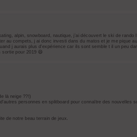
ing, alpin, snowboard, nautique, j'ai découvert le ski de rando l'
ster au compets, j ai donc investi dans du matos et je me pique au
and j aurais plus d'expérience car ils sont semble t il un peu d
s sortie pour 2019 😄
de là neige ??!)
c d’autres personnes en splitboard pour connaître des nouvelles so
ite de notre beau terrain de jeux.