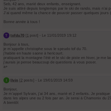
Seb, 42 ans, marié deux enfants, enseignant.
Je suis attiré depuis longtemps par le ski de rando, mais n'ai 
J'ai quand même la chance de pouvoir passer quelques jours 
Bonne année à tous !
tofdu70
[
1
post] - Le 11/01/2019 19:12
T
Bonjour à tous,
je m'appelle christophe sous le speudo tof du 70.
j'habite en haute saone à hericourt.
pratiquant la montagne l'été et le ski de piste en hiver, je me 
j'aurais je pense beaucoup de questions à vous poser.
a+
Ilvin
[
2
posts] - Le 19/01/2019 14:59
I
Bonjour,
Je m'appel Sylvain, j'ai 34 ans, marié et 2 enfants. Je pratique
dans les alpes une ou 2 fois par an. Je serai à Chamonix du 27 
A bientôt