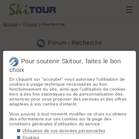
Accueil
>
Forum
> Recherche
Forum - Recherche
Pour soutenir Skitour, faites le bon
Nouveau sujet
|
Voir tous les sujets
choix
3 résultats
En cliquant sur "accepter" vous autorisez l'utilisation de
1.
Origine du cheval noir
(Barbo le 22.01.2019 à 11:42)
cookies à usage technique nécessaires au bon
fonctionnement du site, ainsi que l'utilisation de cookies
Autant pour moi, j'ai dus me suis fais arnaqué en achetant ce
tiers à des fins statistiques ou de personnalisation des
bouquin. Il dit que des conneries J-P BUORD.
annonces pour vous proposer des services et des offres
adaptées à vos centres d'interêt.
2.
Origine du cheval noir
(Barbo le 21.01.2019 à 21:36)
Vous pouvez à tout moment modifier ce choix ou obtenir
D'après le livre "Origine des noms des montagnes de la
des informations sur ces cookies sur la page des
Savoie", écrit par Jean-Philippe BUORD, l'origine du nom
conditions générales d'utilisation du service :
cheval n'a rien à voir avec les chevaux mais est issu de la
racine pré-celtique "gav" qui signifie "ravin, gorge", et noir pour
Utilisation de vos données personnelles
la cou...
Cookies