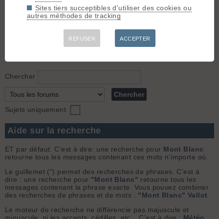
Sites tiers succeptibles d'utiliser des cookies ou
3.
Les nouveaux membres se présentent
(Barbo le
autres méthodes de tracking
31.12.2018 à 14:05)
Bonjour. Je m'appelle Arnaud, j'ai 29 ans, célibataire. J'habite à
Barby, à côté de Chambéry. Je suis passionné de montagne.
REFUSER
ACCEPTER
Je fais beaucoup de randonnée l'été et de ski l'hiver. J'ai un
bon niveau en ski étant donnée que je pratique d...
Chercher
Sujets uniquement
Aide sur la recherche
ET par défaut. C'est à dire: une recherche pour
Mont Blanc
retourne tous les messages contenant ces mots n'importe où.
Le guillemet (") permet des recherches de phrases. C'est à
dire : une recherche pour
"Mont Blanc"
retourne tous les
messages contenant la phrase exacte. Vous pouvez combiner
des recherches de phrases et de mots :
"Mont Blanc" Vallot
.
Le moteur de recherche ne différencie pas majuscule et
minuscule, ni les accents, cédilles, etc... C'est à dire :
Météo