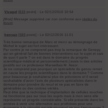
Vivagel
[
833
posts] - Le 02/12/2016 10:54
[Mod] Message supprimé car non conforme aux
règles du
forum
henyan
[
585
posts] - Le 02/12/2016 11:01
Très bonne remarque de Marc et merci au témoignage de
Michel le sujet est fort intéressant.
Par contre je ne comprend pas trop la remarque de Genepy
qui en général fait de bonnes interventions sur le sujet et sais
de quoi il parle ? on est dans le domaine du progrès
scientifique médical et personnellement j'avais lu des articles
positifs sur ce professeur Marseillais M. Assor.
Je ne comprend pas pourquoi un spécialiste du genou remet
en cause les progrès scientifiques dans le domaine ? Comme
pour beaucoup je souhaiterai plus de précisions et il serait
souhaitable d'avoir l'avis de plusieurs spécialistes dans le
domaine pour prendre du recul et ne pas en faire de
généralités ou des contres vérités.
Peut être que la technique d'implantation de cellules souches
ne fonctionne pas sur tous les sujets mais à mon sens elle
représente un progrès considérable. Si elle présente dans les
années à venir une alternative aux prothèses pour une
économie à la sécurité sociale pourquoi ne pas l'encourager ?