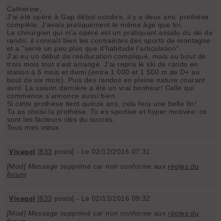
Catherine,
J'ai été opéré à Gap début octobre, il y a deux ans: prothèse
complète. J'avais pratiquement le même âge que toi.
Le chirurgien qui m'a opéré est un pratiquant assidu du ski de
rando: il connaît bien les contraintes des sports de montagne
et a "serré un peu plus que d'habitude l'articulation".
J'ai eu un début de rééducation compliqué, mais au bout de
trois mois tout s'est arrangé. J'ai repris le ski de rando en
station à 5 mois et demi (entre 1 000 et 1 500 m de D+ au
bout de six mois). Puis des randos en pleine nature courant
avril. La saison dernière a été un vrai bonheur! Celle qui
commence s'annonce aussi bien.
Si cette prothèse tient quinze ans, cela fera une belle fin!
Tu as choisi la prothèse. Tu es sportive et hyper motivée: ce
sont les facteurs clés du succès.
Tous mes vœux.
Vivagel
[
833
posts] - Le 02/12/2016 07:31
[Mod] Message supprimé car non conforme aux
règles du
forum
Vivagel
[
833
posts] - Le 02/12/2016 09:32
[Mod] Message supprimé car non conforme aux
règles du
forum