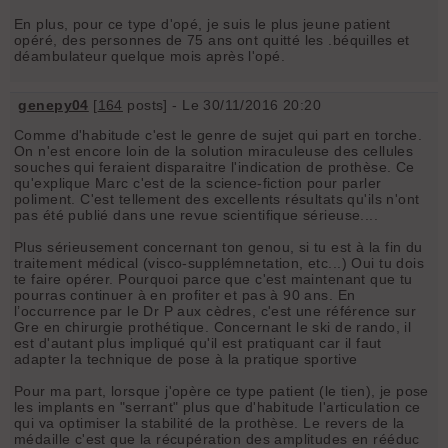
En plus, pour ce type d'opé, je suis le plus jeune patient
opéré, des personnes de 75 ans ont quitté les .béquilles et
déambulateur quelque mois après l'opé.
genepy04
[
164
posts] - Le 30/11/2016 20:20
Comme d'habitude c'est le genre de sujet qui part en torche.
On n'est encore loin de la solution miraculeuse des cellules
souches qui feraient disparaitre l'indication de prothèse. Ce
qu'explique Marc c'est de la science-fiction pour parler
poliment. C'est tellement des excellents résultats qu'ils n'ont
pas été publié dans une revue scientifique sérieuse....
Plus sérieusement concernant ton genou, si tu est à la fin du
traitement médical (visco-supplémnetation, etc...) Oui tu dois
te faire opérer. Pourquoi parce que c'est maintenant que tu
pourras continuer à en profiter et pas à 90 ans. En
l’occurrence par le Dr P aux cèdres, c'est une référence sur
Gre en chirurgie prothétique. Concernant le ski de rando, il
est d'autant plus impliqué qu'il est pratiquant car il faut
adapter la technique de pose à la pratique sportive
Pour ma part, lorsque j'opère ce type patient (le tien), je pose
les implants en "serrant" plus que d'habitude l'articulation ce
qui va optimiser la stabilité de la prothèse. Le revers de la
médaille c'est que la récupération des amplitudes en rééduc