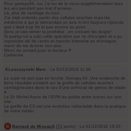
Pour genepy04, oui, j'ai eu de la visco-supplémentation tous
les ans pendant pas mal d'années...
Là, plus de cartilage du tout...
J'ai déjà entendu parler des cellules souches mais les
médecins à qui je demandais un avis m'ont toujours répondu
que c'était trop tôt et pas encore au point...
Donc je vais tenter la prothèse...en croisant les doigts!
Si quelqu'un a subi cette opération par ce chirurgien et a pu
reprendre ski de rando et marche intensive en montagne,
merci de me donner son avis.
Merci du conseil pour le docteur P
Catherine
KLuszczynski Marc
- Le 01/12/2016 11:56
Le sujet ne part pas en torche, Genepy 04. Une avalanche de
bons résultats existent sur la greffe de cellules souches
cartilagineuses dans le cas d'une arthrose de genou de stade
4.
Le Dr Michel Assor de l'IGPA les publie entre autres sur son
site.
La greffe de CS est une évolution inéluctable dans la pratique
de votre métier.
B
Bernard de Miscault
[
72
posts] - Le 01/12/2016 19:20