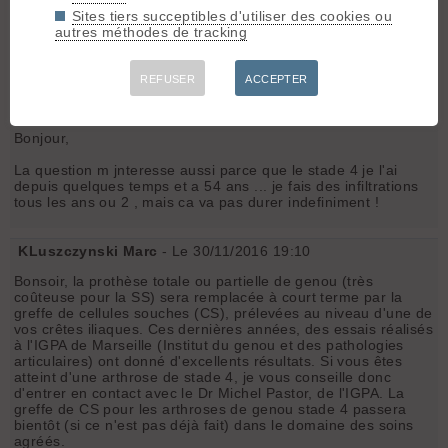
ski et à pied après avoir eu une pose de prothèse par ce
Sites tiers succeptibles d'utiliser des cookies ou
chirurgien?
autres méthodes de tracking
Merci d'avance pour toute personne qui pourra me rassurer!
Catherine
REFUSER
ACCEPTER
T
toby64
[
163
posts] - Le 29/11/2016 21:30
Bonjour,
La question m jnteresse aussi parce que le stade 4 je l'ai
depuis quelques temps et a 54 ans ... je fais des infiltrations
tous les ans ou 2 , mais ca va pas durer indefiniment !
KLuszczynski Marc
- Le 30/11/2016 19:10
Bonsoir, la prothèse totale ou partielle de genou (très
coûteuse pour la SS) sera remplacée à court terme par la
greffe de cellules souches (CS), prélevées au niveau d'une de
vos crêtes iliaques. Ces dernières années, des essais réalisés
à l'IGPA de Marseille (Institut du genou et des pathologies
articulaires) ont donné d'excellents résultats. Si vous êtes
atteint d'une arthrose de stade 4, je vous conseille donc
d'entrer en contact avec le Dr Michel Pastor, de l'IGPA. La
greffe de CS pour les arthroses de genou stade 4 passera
bientôt (si ce n'est pas déjà fait) dans le domaine des soins
agréés.