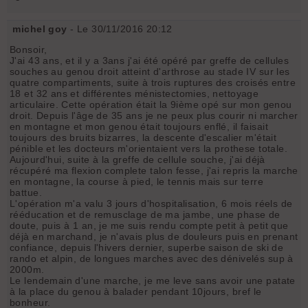
michel goy
- Le 30/11/2016 20:12
Bonsoir,
J'ai 43 ans, et il y a 3ans j'ai été opéré par greffe de cellules
souches au genou droit atteint d'arthrose au stade IV sur les
quatre compartiments, suite à trois ruptures des croisés entre
18 et 32 ans et différentes ménistectomies, nettoyage
articulaire. Cette opération était la 9ième opé sur mon genou
droit. Depuis l'âge de 35 ans je ne peux plus courir ni marcher
en montagne et mon genou était toujours enflé, il faisait
toujours des bruits bizarres, la descente d'escalier m'était
pénible et les docteurs m'orientaient vers la prothese totale.
Aujourd'hui, suite à la greffe de cellule souche, j'ai déjà
récupéré ma flexion complete talon fesse, j'ai repris la marche
en montagne, la course à pied, le tennis mais sur terre
battue.
L'opération m'a valu 3 jours d'hospitalisation, 6 mois réels de
rééducation et de remusclage de ma jambe, une phase de
doute, puis à 1 an, je me suis rendu compte petit à petit que
déjà en marchand, je n'avais plus de douleurs puis en prenant
confiance, depuis l'hivers dernier, superbe saison de ski de
rando et alpin, de longues marches avec des dénivelés sup à
2000m.
Le lendemain d'une marche, je me leve sans avoir une patate
à la place du genou à balader pendant 10jours, bref le
bonheur.