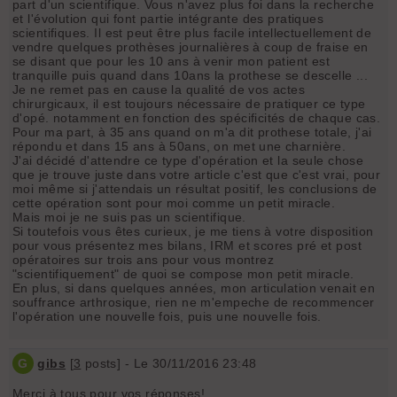
part d'un scientifique. Vous n'avez plus foi dans la recherche
et l'évolution qui font partie intégrante des pratiques
scientifiques. Il est peut être plus facile intellectuellement de
vendre quelques prothèses journalières à coup de fraise en
se disant que pour les 10 ans à venir mon patient est
tranquille puis quand dans 10ans la prothese se descelle ...
Je ne remet pas en cause la qualité de vos actes
chirurgicaux, il est toujours nécessaire de pratiquer ce type
d'opé. notamment en fonction des spécificités de chaque cas.
Pour ma part, à 35 ans quand on m'a dit prothese totale, j'ai
répondu et dans 15 ans à 50ans, on met une charnière.
J'ai décidé d'attendre ce type d'opération et la seule chose
que je trouve juste dans votre article c'est que c'est vrai, pour
moi même si j'attendais un résultat positif, les conclusions de
cette opération sont pour moi comme un petit miracle.
Mais moi je ne suis pas un scientifique.
Si toutefois vous êtes curieux, je me tiens à votre disposition
pour vous présentez mes bilans, IRM et scores pré et post
opératoires sur trois ans pour vous montrez
"scientifiquement" de quoi se compose mon petit miracle.
En plus, si dans quelques années, mon articulation venait en
souffrance arthrosique, rien ne m'empeche de recommencer
l'opération une nouvelle fois, puis une nouvelle fois.
G
gibs
[
3
posts] - Le 30/11/2016 23:48
Merci à tous pour vos réponses!