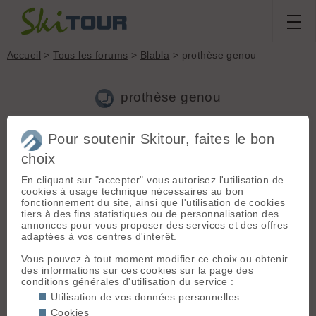
Accueil
>
Tous les forums
>
Blabla
> prothèse genou
prothèse genou
Pour soutenir Skitour, faites le bon
Aller à la page :
1
2
3
4
...
7
Suivante
choix
Nouveau sujet
Voir tous les sujets
Chercher
Archives
En cliquant sur "accepter" vous autorisez l'utilisation de
cookies à usage technique nécessaires au bon
G
gibs
[
3
posts] - Le 29/11/2016 19:10
fonctionnement du site, ainsi que l'utilisation de cookies
tiers à des fins statistiques ou de personnalisation des
Bonjour, âgée de 66 ans avec rupture de LCA depuis de
annonces pour vous proposer des services et des offres
nombreuses années, plus de ménisques (ou très peu!) et
adaptées à vos centres d'interêt.
donc arthrose stade 4...
Je continue à randonner à pied l'été et à ski l'hiver grâce aux
Vous pouvez à tout moment modifier ce choix ou obtenir
anti-inflammatoires car la pose de prothèse me fait peur mais
des informations sur ces cookies sur la page des
je l'envisage tout de même pour le début d'année 2017 😠
conditions générales d'utilisation du service :
Je vais probablement me faire opérer aux Cèdres à Echirolles
par le docteur P.
Utilisation de vos données personnelles
Quelqu'un pourrait-il me dire s'il a pu reprendre les randos à
Cookies