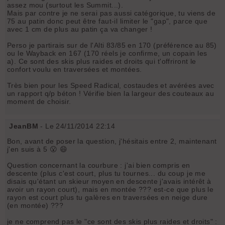
assez mou (surtout les Summit...).
Mais par contre je ne serai pas aussi catégorique, tu viens de
75 au patin donc peut être faut-il limiter le "gap", parce que
avec 1 cm de plus au patin ça va changer !
Perso je partirais sur de l'Alti 83/85 en 170 (préférence au 85)
ou le Wayback en 167 (170 réels je confirme, un copain les
a). Ce sont des skis plus raides et droits qui t'offriront le
confort voulu en traversées et montées.
Très bien pour les Speed Radical, costaudes et avérées avec
un rapport q/p béton ! Vérifie bien la largeur des couteaux au
moment de choisir.
JeanBM
- Le 24/11/2014 22:14
Bon, avant de poser la question, j'hésitais entre 2, maintenant
j'en suis à 5 😮 😄
Question concernant la courbure : j'ai bien compris en
descente (plus c'est court, plus tu tournes... du coup je me
disais qu'étant un skieur moyen en descente j'avais intérêt à
avoir un rayon court), mais en montée ??? est-ce que plus le
rayon est court plus tu galères en traversées en neige dure
(en montée) ???
je ne comprend pas le "ce sont des skis plus raides et droits" :