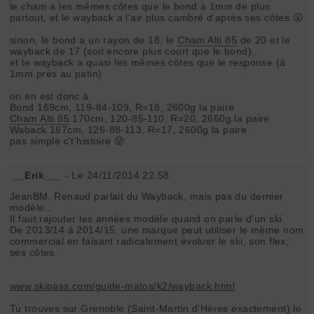
le cham a les mêmes côtes que le bond à 1mm de plus
partout, et le wayback a l'air plus cambré d'après ses côtes 😮
sinon, le bond a un rayon de 18, le
Cham Alti 85
de 20 et le
wayback de 17 (soit encore plus court que le bond)...
et le wayback a quasi les mêmes côtes que le response (à
1mm près au patin)
on en est donc à
Bond 169cm, 119-84-109, R=18, 2600g la paire
Cham Alti 85
170cm, 120-85-110, R=20, 2660g la paire
Waback 167cm, 126-88-113, R=17, 2600g la paire
pas simple c't'histoire 😜
__Erik___
- Le 24/11/2014 22:58
JeanBM, Renaud parlait du Wayback, mais pas du dernier
modèle..
Il faut rajouter les années modèle quand on parle d'un ski.
De 2013/14 à 2014/15, une marque peut utiliser le même nom
commercial en faisant radicalement évoluer le ski, son flex,
ses côtes.
www.skipass.com/guide-matos/k2/wayback.html
Tu trouves sur Grenoble (Saint-Martin d'Hères exactement) le