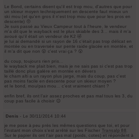
Le Bond, certains disent qu'il est trop mou, d'autres que pour
un skieur moyen techniquement en descente faut mieux un
ski mou (et qu'en gros il n'est trop mou que pour les pros en
descente) 🤨
Je suis passé au Vieux Campeur tout à l'heure, le vendeur
m'a dit que le wayback est le plus skiable des 3... mais il m'a
avoué qu'il était un vendeur de K2 🤣
je lui ai demandé si un rayon de 16 c'était pas trop délicat en
montée ou en traversée sur pente raide glacée en montée, et
il m'a dit que non 😮 c'est vrai ça ? 😮
du coup, toujours rien pris...
le wayback me plait bien, mais je ne sais pas si c'est pas trop
taillé donc plus galère en montée en dévers
le cham alti a un rayon plus jarge, mais du coup, pas c'est
pas moins facile en descente pour un skieur moyen ?
et le bond, mou/pas mou... c'est vraiment chiant ?
enfin bref, ils ont l'air assez proches et pas mal tous les 3, du
coup pas facile à choisir 😉
Denis
- Le 30/11/2014 10:44
je me pose à peu près les mêmes questions que toi, et pour
l'instant mon choix s'est arrêté sur les Fischer
Transalp 88
.
Sur le papier ils ont l'air pas mal (poids, cotes) et répondent à