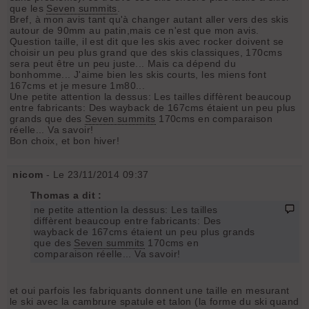
que les
Seven summits
.
Bref, à mon avis tant qu'à changer autant aller vers des skis
autour de 90mm au patin,mais ce n'est que mon avis.
Question taille, il est dit que les skis avec rocker doivent se
choisir un peu plus grand que des skis classiques, 170cms
sera peut être un peu juste... Mais ca dépend du
bonhomme... J'aime bien les skis courts, les miens font
167cms et je mesure 1m80...
Une petite attention la dessus: Les tailles diffèrent beaucoup
entre fabricants: Des wayback de 167cms étaient un peu plus
grands que des
Seven summits
170cms en comparaison
réelle... Va savoir!
Bon choix, et bon hiver!
nicom
- Le 23/11/2014 09:37
Thomas a dit :
ne petite attention la dessus: Les tailles
diffèrent beaucoup entre fabricants: Des
wayback de 167cms étaient un peu plus grands
que des
Seven summits
170cms en
comparaison réelle... Va savoir!
et oui parfois les fabriquants donnent une taille en mesurant
le ski avec la cambrure spatule et talon (la forme du ski quand