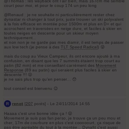
@Thomas : les wayback ont l'air bien, mais 167cm me semble
court pour moi, et pour le coup 174 un peu long
@Renaud : je ne souhaite ni particulièrement rester chez
dynastar ni changer à tout prix, juste trouver un ski polyvalent
à la fois efficace en montée pour 1500m et plus en D+ et qui
accrochent en traversées en neige dure, et faciles à skier en
toutes neiges en descente pour un skieur moyen
techniquement...
et non non je ne garde pas mes diamir, il est temps de passer
aux low tech (je pense à des
TLT Speed Radical
) 😜
mais du coup au Vieux Campeur, ils ont encore ajouté à ma
confusion, en disant que les 7 summits étaient trop court au
patin (82 mm) et me conseillant carrément des
Movement
Response
(89 au patin) qui seraient plus faciles à skier en
descente !!! 😮
je ne sais plus trop qu'en penser... 😯
tout conseil est bienvenu 😉
R
renot
[
207
posts] - Le 24/11/2014 14:55
Haaaa c'est une bonne idée ça ! 😜
Movement je suis pas fan perso, je trouve ça un peu mou et
cher, 17m de courbure en plus c'est cooooourt, ça risque de
pas être agréable du tout à la montée... Dynafit c'est aussi