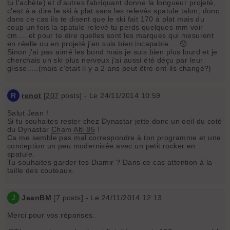
tu l'achète) et d'autres fabriquant donne la longueur projeté,
c'est à a dire le ski à plat sans les relevés spatule talon, donc
dans ce cas ils te disent que le ski fait 170 à plat mais du
coup un fois la spatule relevé tu perds quelques mm voir
cm.... et pour te dire quelles sont les marques qui mesurent
en réelle ou en projeté j'en suis bien incapable.... 😯
Sinon j'ai pas aimé les bond mais je suis bien plus lourd et je
cherchais un ski plus nerveux j'ai aussi été déçu par leur
glisse.....(mais c'était il y a 2 ans peut être ont-ils changé?)
R
renot
[
207
posts] - Le 24/11/2014 10:59
Salut Jean !
Si tu souhaites rester chez Dynastar jette donc un oeil du coté
du Dynastar
Cham Alti 85
!
Ca me semble pas mal correspondre à ton programme et une
conception un peu modernisée avec un petit rocker en
spatule.
Tu souhaites garder tes Diamir ? Dans ce cas attention à la
taille des couteaux.
J
JeanBM
[
7
posts] - Le 24/11/2014 12:13
Merci pour vos réponses.