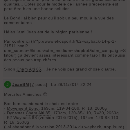
qualités... Opter pour le modèle de l'année précédente est
peut être bien une bonne solution.
Le Bond j'ai bien peur qu'il soit un peu mou à la vue des
commentaires.
Hélas l'ami Jean est de la région parisienne !
Par contre ici (h**p://www.ekosport.fr/k2-wayback-14-p-1-
21511.html?
utm_source=Skitour&utm_medium=shopbot&utm_campaign=S
kitour) ça devient assez intéressant comme taro ! Ils ont aussi
des peaux pas trop chères...
Sinon
Cham Alti 85
... Je ne vois pas grand chose d'autre.
J
JeanBM
[
7
posts] - Le 29/11/2014 22:24
Merci les Aminches 🙂
Bon ben maintenant le choix est entre
-
Movement Bond
, 169cm, 119-84-109, R=18, 2600g
- Dynastar
Cham Alti 85
, 170cm, 120-85-110, R=20, 2660g
- K2
Wayback 88
(version 2014/2015), 167cm, 126-88-113,
R=16, 2600g
(j'ai abandonné la version 2013-2014 du wayback, trop lourd)