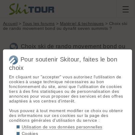
Accueil
>
Tous les forums
>
Matériel & techniques
> Choix ski
de rando movement bond ou dynafit seven summits ?
Choix ski de rando movement bond ou
dynafit seven summits ?
Pour soutenir Skitour, faites le bon
choix
Nouveau sujet
Voir tous les sujets
Chercher
Archives
En cliquant sur "accepter" vous autorisez l'utilisation de
cookies à usage technique nécessaires au bon
J
JeanBM
[
7
posts] - Le 22/11/2014 22:58
fonctionnement du site, ainsi que l'utilisation de cookies
tiers à des fins statistiques ou de personnalisation des
Bonjour,
annonces pour vous proposer des services et des offres
adaptées à vos centres d'interêt.
Je fais 1.81m pour 61kg, je suis un skieur de rando
techniquement moyen (vitesse, virages, raideur)....malgré ça,
Vous pouvez à tout moment modifier ce choix ou obtenir
je suis assez bon skieur sur piste.
des informations sur ces cookies sur la page des
conditions générales d'utilisation du service :
Pour la rando, j'ai des vieux Dynastar
Altitrail Wide
de 170cm
(75 au patin), qui ont 10 ans commencent à fatiguer et que je
Utilisation de vos données personnelles
dois changer...
Cookies