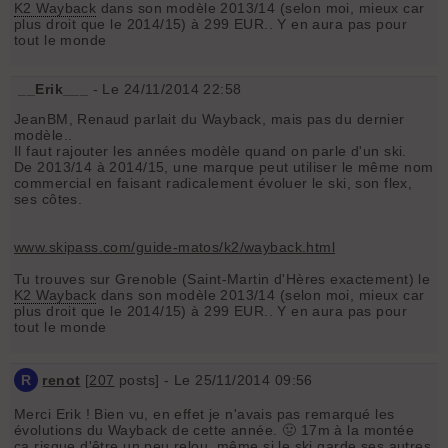
K2 Wayback
dans son modèle 2013/14 (selon moi, mieux car
plus droit que le 2014/15) à 299 EUR.. Y en aura pas pour
tout le monde
__Erik___
- Le 24/11/2014 22:58
JeanBM, Renaud parlait du Wayback, mais pas du dernier
modèle..
Il faut rajouter les années modèle quand on parle d'un ski.
De 2013/14 à 2014/15, une marque peut utiliser le même nom
commercial en faisant radicalement évoluer le ski, son flex,
ses côtes.
www.skipass.com/guide-matos/k2/wayback.html
Tu trouves sur Grenoble (Saint-Martin d'Hères exactement) le
K2 Wayback
dans son modèle 2013/14 (selon moi, mieux car
plus droit que le 2014/15) à 299 EUR.. Y en aura pas pour
tout le monde
R
renot
[
207
posts] - Le 25/11/2014 09:56
Merci Erik ! Bien vu, en effet je n'avais pas remarqué les
évolutions du Wayback de cette année. 🤢 17m à la montée
ça risque d'être un peu relou, même si le ski garde ses autres