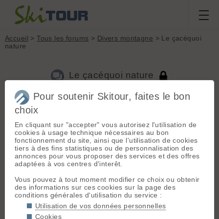
Accueil
>
Tous les forums
>
Divers montagne
> Le çacéquoi
nature
Le çacéquoi nature
Pour soutenir Skitour, faites le bon
choix
Aller à la page :
Précédente
1
...
194
195
196
197
198
199
200
...
510
Suivante
En cliquant sur "accepter" vous autorisez l'utilisation de
cookies à usage technique nécessaires au bon
Nouveau sujet
Voir tous les sujets
Chercher
Archives
fonctionnement du site, ainsi que l'utilisation de cookies
tiers à des fins statistiques ou de personnalisation des
B
Bistourett
[
377
posts] - Le 07/12/2009 08:48
annonces pour vous proposer des services et des offres
adaptées à vos centres d'interêt.
J'y suis allé en 2006 donc ce n'était pas moi.
Vous pouvez à tout moment modifier ce choix ou obtenir
Pour aller au Maglic, un autochtone nous avait dessiné un
des informations sur ces cookies sur la page des
plan sur un bout de papier et on a trouvé assez facilement
conditions générales d'utilisation du service :
avec. Les cables qui mènent au sommet sont-ils toujours en
aussi mauvais état ? A l'époque, ils étaient rouillés, cassés et
Utilisation de vos données personnelles
les pitons sensés les tenir pendouillaient au bout. Nous nous
Cookies