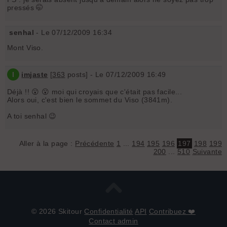
pressés 🤭
senhal
- Le 07/12/2009 16:34
Mont Viso.
I
imjaste
[
363
posts] - Le 07/12/2009 16:49
Déjà !! 😮 😮 moi qui croyais que c'était pas facile...
Alors oui, c'est bien le sommet du Viso (3841m).
A toi senhal 😉
Aller à la page :
Précédente
1
...
194
195
196
197
198
199
200
...
510
Suivante
© 2026 Skitour
Confidentialité
API
Contribuez ❤️
Contact admin