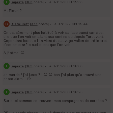
I
imjaste
[
363
posts] - Le 07/12/2009 15:38
Mt Fleuri ?
B
Bistourett
[
377
posts] - Le 07/12/2009 15:44
On est sûrement plus habitué à voir sa face ouest car c'est
elle que l'on voit en allant aux confins ou depuis Tardevant.
Cependant lorsque l'on vient du sauvage vallon de tré le crot,
c'est cette arête sud-ouest que l'on voit.
A jérôme. 😉
I
imjaste
[
363
posts] - Le 07/12/2009 16:08
ah merde ! j'ai juste ? ! 😮 😄 bon j'ai plus qu'a trouvé une
photo alors... 🙄
I
imjaste
[
363
posts] - Le 07/12/2009 16:26
Sur quel sommet se trouvent mes compagnons de cordées ?
PS : je serais absent jusqu'à demain alors ne soyez pas trop