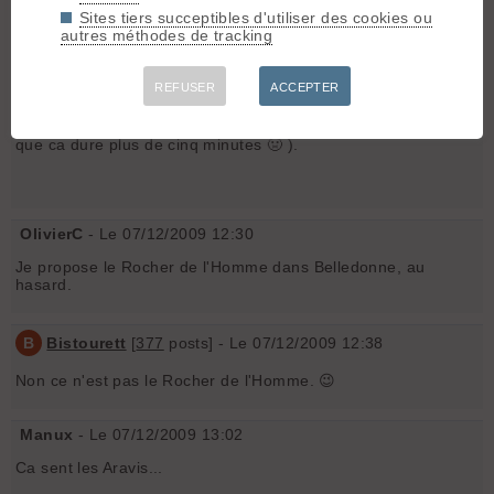
étions arrêtés sous le sommet car nous n'avions aucun
Sites tiers succeptibles d'utiliser des cookies ou
matériel.
autres méthodes de tracking
En tous cas, je garde un très bon souvenir de ces deux
semaines à bivouaquer et randonner et une p'tite femme avec
REFUSER
ACCEPTER
passager clandestin.
Pour la suite, il faut trouver le nom de ce sommet (espérons
que ca dure plus de cinq minutes 🤢 ).
OlivierC
- Le 07/12/2009 12:30
Je propose le Rocher de l'Homme dans Belledonne, au
hasard.
B
Bistourett
[
377
posts] - Le 07/12/2009 12:38
Non ce n'est pas le Rocher de l'Homme. 😉
Manux
- Le 07/12/2009 13:02
Ca sent les Aravis...