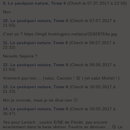
9.
Le çacéquoi nature, Tome 6
(Chech le 07.07.2017 à 22:55)
Non
10.
Le çacéquoi nature, Tome 6
(Chech le 07.07.2017 à
21:55)
C'est où ? https://img4.hostingpics.net/pics/25828764a.jpg
11.
Le çacéquoi nature, Tome 6
(Chech le 06.07.2017 à
22:32)
Nevado Sajama ?
12.
Le çacéquoi nature, Tome 6
(Chech le 06.06.2017 à
21:04)
Vraiment pas loin ... (salut, Cassien ! 😉 ) (et salut Michel ! )
13.
Le çacéquoi nature, Tome 6
(Chech le 30.05.2017 à
21:33)
Moi je connais, mais je ne dirai rien 🙄
14.
Le çacéquoi nature, Tome 6
(Chech le 30.05.2017 à
16:47)
Yes pour Lemich ; couloir E/NE de Péclet, pas encore
exactement dans la base skitour. Faudra se dévouer ... 😉 Le