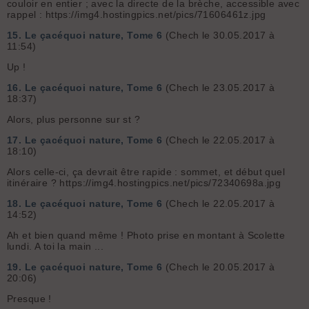
couloir en entier ; avec la directe de la brèche, accessible avec
rappel : https://img4.hostingpics.net/pics/71606461z.jpg
15.
Le çacéquoi nature, Tome 6
(Chech le 30.05.2017 à
11:54)
Up !
16.
Le çacéquoi nature, Tome 6
(Chech le 23.05.2017 à
18:37)
Alors, plus personne sur st ?
17.
Le çacéquoi nature, Tome 6
(Chech le 22.05.2017 à
18:10)
Alors celle-ci, ça devrait être rapide : sommet, et début quel
itinéraire ? https://img4.hostingpics.net/pics/72340698a.jpg
18.
Le çacéquoi nature, Tome 6
(Chech le 22.05.2017 à
14:52)
Ah et bien quand même ! Photo prise en montant à Scolette
lundi. A toi la main ...
19.
Le çacéquoi nature, Tome 6
(Chech le 20.05.2017 à
20:06)
Presque !