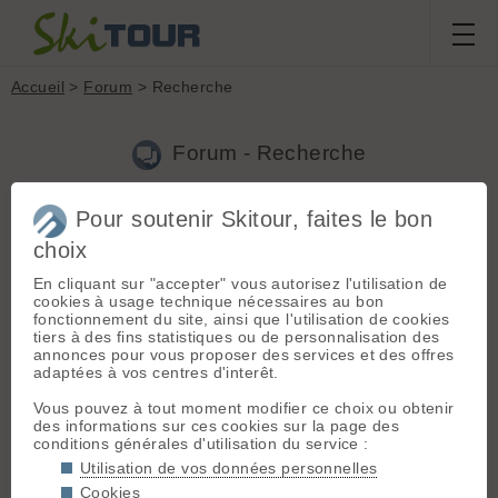
Accueil
>
Forum
> Recherche
Forum - Recherche
Pour soutenir Skitour, faites le bon
Nouveau sujet
|
Voir tous les sujets
choix
617 résultats
En cliquant sur "accepter" vous autorisez l'utilisation de
1.
Zag Adret 88 taille et choix
(Chech le 16.11.2017 à 12:12)
cookies à usage technique nécessaires au bon
fonctionnement du site, ainsi que l'utilisation de cookies
@Seb : l'année dernière sur neige très dure, limite vitrifiée,
tiers à des fins statistiques ou de personnalisation des
regel très important de neiges mouillées, en altitude (Secteur
annonces pour vous proposer des services et des offres
Mont Rose) : mauvaise tenue, même en prenant très fortement
adaptées à vos centres d'interêt.
des carres, grosses vibration des spatules ; dans le m�...
Vous pouvez à tout moment modifier ce choix ou obtenir
2.
Zag Adret 88 taille et choix
(Chech le 15.11.2017 à 21:46)
des informations sur ces cookies sur la page des
conditions générales d'utilisation du service :
J'ai des Zag AdretXL (donc en gros des Adret 88) depuis 2 ans.
Bon ski facile et souple que j'utilise plutôt comme skis de fin de
Utilisation de vos données personnelles
saison pour les portages, et de raids pour leur légèreté. Je les
Cookies