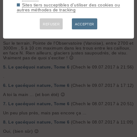
ai pris en 169 pour ma taille de 1m78/ 70 kg, j'aur...
Sites tiers succeptibles d'utiliser des cookies ou
autres méthodes de tracking
3.
Le çacéquoi nature, Tome 6
(Chech le 08.11.2017 à 22:23)
Clapière ?
REFUSER
ACCEPTER
4.
30 à 40 cm de neige prévu jeudi
(Chech le 21.09.2017 à
11:59)
Sur le terrain, Pointe de l'Observatoire (Vanoise), entre 2700 et
3000m , 5 à 10 cm maximum dans les trous entre les cailloux,
en face N. Rien ailleurs, glaciers justes saupoudrés, de visu.
Vraiment pas de quoi s'exciter ! 😉
5.
Le çacéquoi nature, Tome 6
(Chech le 09.07.2017 à 21:56)
.
6.
Le çacéquoi nature, Tome 6
(Chech le 09.07.2017 à 17:12)
A toi la main ... (et bon été) 😉
7.
Le çacéquoi nature, Tome 6
(Chech le 08.07.2017 à 20:51)
Un peu plus près, mais pas encore ça ...
8.
Le çacéquoi nature, Tome 6
(Chech le 08.07.2017 à 11:09)
Oui, (bien sûr) 😉