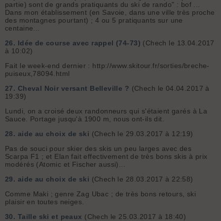
partie) sont de grands pratiquants du ski de rando" : bof ...
Dans mon établissement (en Savoie, dans une ville très proche
des montagnes pourtant) ; 4 ou 5 pratiquants sur une
centaine...
26.
Idée de course avec rappel (74-73)
(Chech le 13.04.2017
à 10:02)
Fait le week-end dernier : http://www.skitour.fr/sorties/breche-
puiseux,78094.html
27.
Cheval Noir versant Belleville ?
(Chech le 04.04.2017 à
19:39)
Lundi, on a croisé deux randonneurs qui s'étaient garés à La
Sauce. Portage jusqu'à 1900 m, nous ont-ils dit.
28.
aide au choix de ski
(Chech le 29.03.2017 à 12:19)
Pas de souci pour skier des skis un peu larges avec des
Scarpa F1 ; et Elan fait effectivement de très bons skis à prix
modérés (Atomic et Fischer aussi)...
29.
aide au choix de ski
(Chech le 28.03.2017 à 22:58)
Comme Maki ; genre Zag Ubac ; de très bons retours, ski
plaisir en toutes neiges.
30.
Taille ski et peaux
(Chech le 25.03.2017 à 18:40)