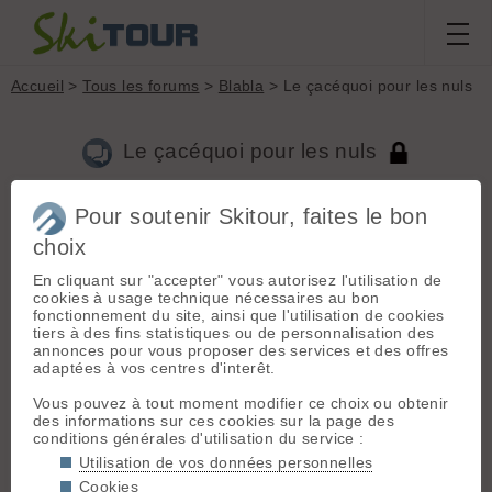
Accueil
>
Tous les forums
>
Blabla
> Le çacéquoi pour les nuls
Le çacéquoi pour les nuls
Pour soutenir Skitour, faites le bon
Aller à la page :
Précédente
1
...
143
144
145
146
147
148
choix
149
...
506
Suivante
En cliquant sur "accepter" vous autorisez l'utilisation de
Nouveau sujet
Voir tous les sujets
Chercher
Archives
cookies à usage technique nécessaires au bon
fonctionnement du site, ainsi que l'utilisation de cookies
Y
Yom05
[
1216
posts] - Le 01/09/2011 19:52
tiers à des fins statistiques ou de personnalisation des
annonces pour vous proposer des services et des offres
De 2 Suisses ???
adaptées à vos centres d'interêt.
🤭
Vous pouvez à tout moment modifier ce choix ou obtenir
des informations sur ces cookies sur la page des
sebo73
- Le 01/09/2011 21:06
conditions générales d'utilisation du service :
skieur et raquettiste?
Utilisation de vos données personnelles
Cookies