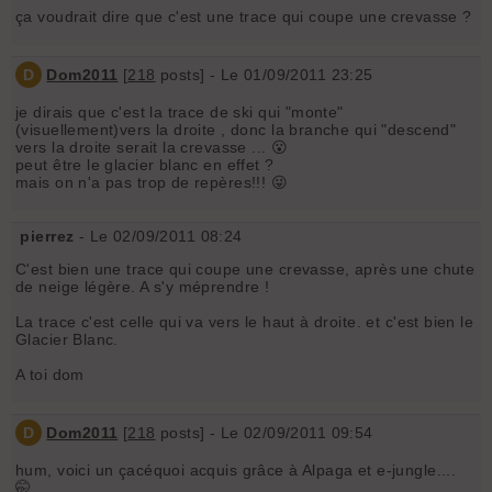
ça voudrait dire que c'est une trace qui coupe une crevasse ?
D
Dom2011
[
218
posts] - Le 01/09/2011 23:25
je dirais que c'est la trace de ski qui "monte"
(visuellement)vers la droite , donc la branche qui "descend"
vers la droite serait la crevasse ... 😮
peut être le glacier blanc en effet ?
mais on n'a pas trop de repères!!! 😜
pierrez
- Le 02/09/2011 08:24
C'est bien une trace qui coupe une crevasse, après une chute
de neige légère. A s'y méprendre !
La trace c'est celle qui va vers le haut à droite. et c'est bien le
Glacier Blanc.
A toi dom
D
Dom2011
[
218
posts] - Le 02/09/2011 09:54
hum, voici un çacéquoi acquis grâce à Alpaga et e-jungle....
🤭