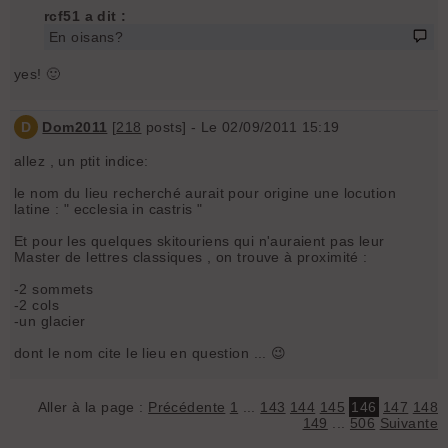
rcf51 a dit :
En oisans?
yes! 🙂
D
Dom2011
[
218
posts] - Le 02/09/2011 15:19
allez , un ptit indice:
le nom du lieu recherché aurait pour origine une locution
latine : " ecclesia in castris "
Et pour les quelques skitouriens qui n'auraient pas leur
Master de lettres classiques , on trouve à proximité :
-2 sommets
-2 cols
-un glacier
dont le nom cite le lieu en question ... 😉
Aller à la page :
Précédente
1
...
143
144
145
146
147
148
149
...
506
Suivante