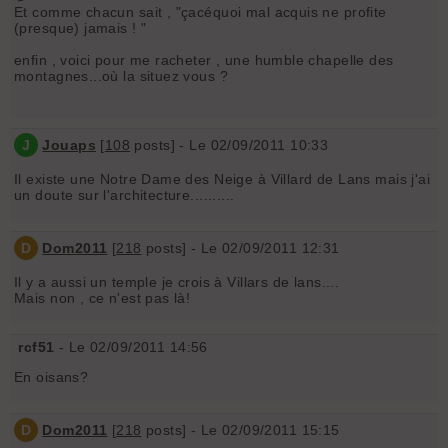
Et comme chacun sait , "çacéquoi mal acquis ne profite
(presque) jamais ! "
enfin , voici pour me racheter , une humble chapelle des
montagnes...où la situez vous ?
J
Jouaps
[
108
posts] - Le 02/09/2011 10:33
Il existe une Notre Dame des Neige à Villard de Lans mais j'ai
un doute sur l'architecture..........
D
Dom2011
[
218
posts] - Le 02/09/2011 12:31
Il y a aussi un temple je crois à Villars de lans....
Mais non , ce n'est pas là!
rcf51
- Le 02/09/2011 14:56
En oisans?
D
Dom2011
[
218
posts] - Le 02/09/2011 15:15