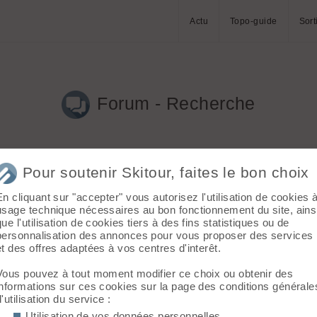
Actu
Topo-guide
Sort
Forum - Recherche
Pour soutenir Skitour, faites le bon choix
En cliquant sur "accepter" vous autorisez l'utilisation de cookies 
usage technique nécessaires au bon fonctionnement du site, ains
que l'utilisation de cookies tiers à des fins statistiques ou de
 de l'opinion! 😊 Effectivement, certains zippent là où d'autre 
personnalisation des annonces pour vous proposer des services
et des offres adaptées à vos centres d'interêt.
Vous pouvez à tout moment modifier ce choix ou obtenir des
 catastrophe, j'avais mis des peux taillées en 88 sur des skis en 
informations sur ces cookies sur la page des conditions générale
d'utilisation du service :
Utilisation de vos données personnelles