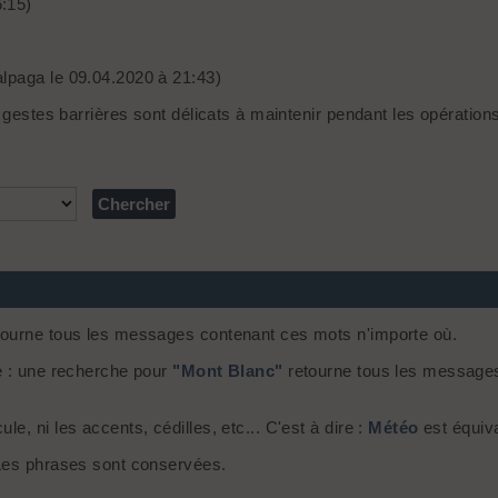
6:15)
lpaga le 09.04.2020 à 21:43)
s gestes barrières sont délicats à maintenir pendant les opération
ourne tous les messages contenant ces mots n'importe où.
e : une recherche pour
"Mont Blanc"
retourne tous les message
, ni les accents, cédilles, etc... C'est à dire :
Météo
est équiv
 Les phrases sont conservées.