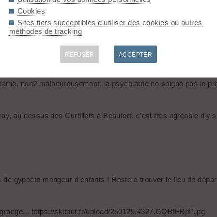
Cookies
Sites tiers succeptibles d'utiliser des cookies ou autres
méthodes de tracking
REFUSER
ACCEPTER
25 à 09:02)
ychiatrie, non? malheureusement, la psychiatrie ne soigne pas le p
tray, au dessus des Curtillets à Beaufort. c'est très agréable d'y s
s de gypaète mangeur d'enfants ! Reste a trouver le lieu de départ
 grange... https://skitour.fr/upload/250125.4327.GQBfFRpP.jpg