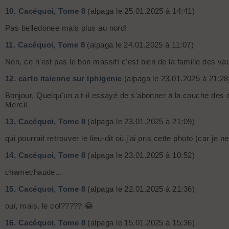
10.
Cacéquoi, Tome 8
(alpaga le 25.01.2025 à 14:41)
Pas belledonee mais plus au nord!
11.
Cacéquoi, Tome 8
(alpaga le 24.01.2025 à 11:07)
Non, ce n'est pas le bon massif! c'est bien de la famille des va
12.
carto itaienne sur Iphigenie
(alpaga le 23.01.2025 à 21:28
Bonjour, Quelqu'un a t-il essayé de s'abonner à la couche des c
Merci!
13.
Cacéquoi, Tome 8
(alpaga le 23.01.2025 à 21:09)
qui pourrait retrouver le lieu-dit où j'ai pris cette photo (car j
14.
Cacéquoi, Tome 8
(alpaga le 23.01.2025 à 10:52)
chamechaude...
15.
Cacéquoi, Tome 8
(alpaga le 22.01.2025 à 21:36)
oui, mais, le col????? 😂
16.
Cacéquoi, Tome 8
(alpaga le 15.01.2025 à 15:36)