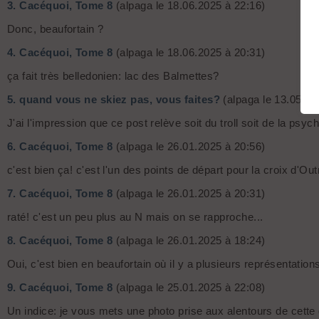
3.
Cacéquoi, Tome 8
(alpaga le 18.06.2025 à 22:16)
Donc, beaufortain ?
4.
Cacéquoi, Tome 8
(alpaga le 18.06.2025 à 20:31)
ça fait très belledonien: lac des Balmettes?
5.
quand vous ne skiez pas, vous faites?
(alpaga le 13.05.20
J'ai l'impression que ce post relève soit du troll soit de la ps
6.
Cacéquoi, Tome 8
(alpaga le 26.01.2025 à 20:56)
c'est bien ça! c'est l'un des points de départ pour la croix d'Ou
7.
Cacéquoi, Tome 8
(alpaga le 26.01.2025 à 20:31)
raté! c'est un peu plus au N mais on se rapproche...
8.
Cacéquoi, Tome 8
(alpaga le 26.01.2025 à 18:24)
Oui, c'est bien en beaufortain où il y a plusieurs représentation
9.
Cacéquoi, Tome 8
(alpaga le 25.01.2025 à 22:08)
Un indice: je vous mets une photo prise aux alentours de cette