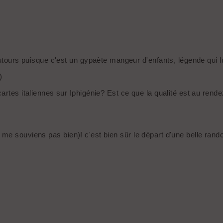
utours puisque c'est un gypaète mangeur d'enfants, légende qui lu
)
artes italiennes sur Iphigénie? Est ce que la qualité est au rend
e ne me souviens pas bien)! c'est bien sûr le départ d'une belle ran