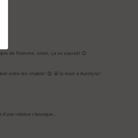
ropre de l'homme, sinon, ça se saurait! 😉
kier entre les chalets! 😋 🤩 la main à Aurelynx!
 d'une relative classique...