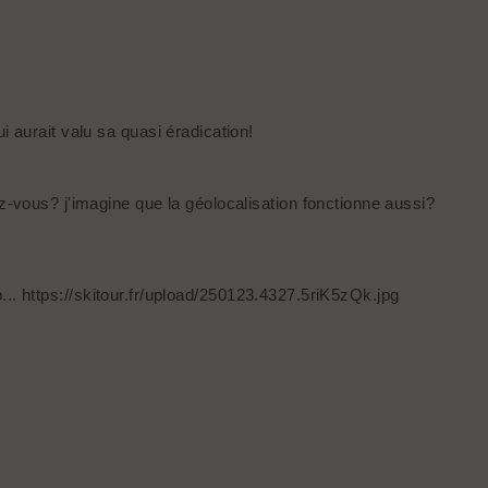
i aurait valu sa quasi éradication!
ez-vous? j'imagine que la géolocalisation fonctionne aussi?
do... https://skitour.fr/upload/250123.4327.5riK5zQk.jpg