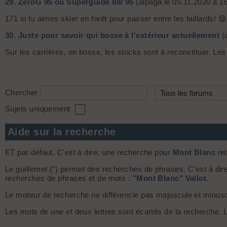
29.
ZeroG 95 ou Superguide 88/ 95
(alpaga le 05.11.2020 à 1
171 si tu aimes skier en forêt pour passer entre les faillards! 😄
30.
Juste pour savoir qui bosse à l'extérieur actuellement
(a
Sur les carrières, on bosse, les stocks sont à reconstituer. Le
Chercher
Sujets uniquement
Aide sur la recherche
ET par défaut. C'est à dire: une recherche pour
Mont Blanc
ret
Le guillemet (") permet des recherches de phrases. C'est à dir
recherches de phrases et de mots :
"Mont Blanc" Vallot
.
Le moteur de recherche ne différencie pas majuscule et minuscule
Les mots de une et deux lettres sont écartés de la recherche.