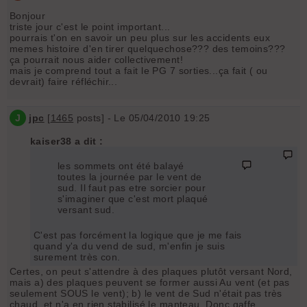
Bonjour
triste jour c'est le point important...
pourrais t'on en savoir un peu plus sur les accidents eux
memes histoire d'en tirer quelquechose??? des temoins???
ça pourrait nous aider collectivement!
mais je comprend tout a fait le PG 7 sorties...ça fait ( ou
devrait) faire réfléchir...
J
jpc
[
1465
posts] - Le 05/04/2010 19:25
kaiser38 a dit :
les sommets ont été balayé
toutes la journée par le vent de
sud. Il faut pas etre sorcier pour
s'imaginer que c'est mort plaqué
versant sud.
C'est pas forcément la logique que je me fais
quand y'a du vend de sud, m'enfin je suis
surement très con.
Certes, on peut s'attendre à des plaques plutôt versant Nord,
mais a) des plaques peuvent se former aussi Au vent (et pas
seulement SOUS le vent); b) le vent de Sud n'était pas très
chaud, et n'a en rien stabilisé le manteau. Donc gaffe