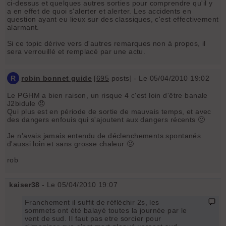
ci-dessus et quelques autres sorties pour comprendre qu'il y
a en effet de quoi s'alerter et alerter. Les accidents en
question ayant eu lieux sur des classiques, c'est effectivement
alarmant.
Si ce topic dérive vers d'autres remarques non à propos, il
sera verrouillé et remplacé par une actu.
R
robin bonnet guide
[
695
posts] - Le 05/04/2010 19:02
Le PGHM a bien raison, un risque 4 c'est loin d'être banale
J2bidule 😠
Qui plus est en période de sortie de mauvais temps, et avec
des dangers enfouis qui s'ajoutent aux dangers récents 🙁
Je n'avais jamais entendu de déclenchements spontanés
d'aussi loin et sans grosse chaleur 🤢
rob
kaiser38
- Le 05/04/2010 19:07
Franchement il suffit de réfléchir 2s, les
sommets ont été balayé toutes la journée par le
vent de sud. Il faut pas etre sorcier pour