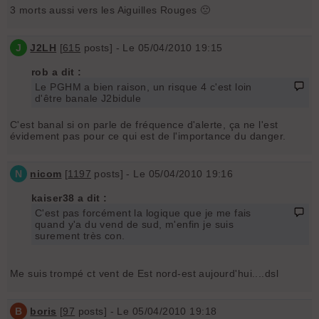
3 morts aussi vers les Aiguilles Rouges 🙁
J
J2LH
[
615
posts] - Le 05/04/2010 19:15
rob a dit :
Le PGHM a bien raison, un risque 4 c'est loin
d'être banale J2bidule
C'est banal si on parle de fréquence d'alerte, ça ne l'est
évidement pas pour ce qui est de l'importance du danger.
N
nicom
[
1197
posts] - Le 05/04/2010 19:16
kaiser38 a dit :
C'est pas forcément la logique que je me fais
quand y'a du vend de sud, m'enfin je suis
surement très con.
Me suis trompé ct vent de Est nord-est aujourd'hui....dsl
B
boris
[
97
posts] - Le 05/04/2010 19:18