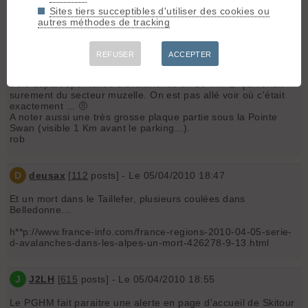
Sites tiers succeptibles d'utiliser des cookies ou
Alors attention tout le monde 🤨
autres méthodes de tracking
R
robin bonnet guide
[
695
posts] - Le 05/04/2010 18:31
REFUSER
ACCEPTER
En effet, ce matin sur le parking de valsenestre on à entendu
trois départ spontanés d'avalanches en 15 mn 🤢 Ça venait
surement du secteur muzelle. On est pas allé voir où c'était
exactement ... 🤨
A noter aussi une très grosse plaque partie sous la Pointe
Swan (visible 1 Km avant le parking...).
rob
D
deusax
[
112
posts] - Le 05/04/2010 18:47
Et un mort dans le Taillefer, plusieurs coulées dans
Belledonne...
h**p://www.france-info.com/france-regions-2010-04-05-serie-
d-avalanches-dans-les-alpes-un-mort-426278-9-13.html
J
J2LH
[
615
posts] - Le 05/04/2010 18:55
Le PGHM fait paraitre une alerte en page d'accueil de Skitour