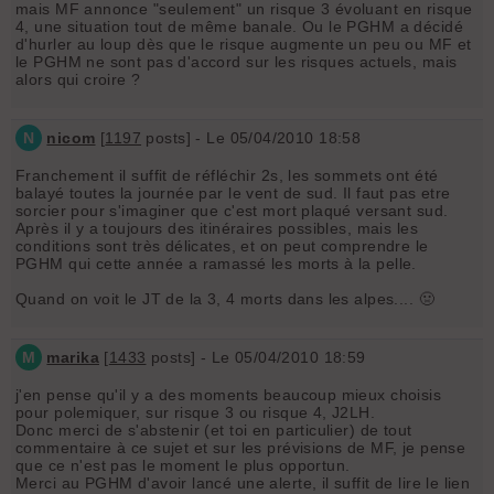
mais MF annonce "seulement" un risque 3 évoluant en risque
4, une situation tout de même banale. Ou le PGHM a décidé
d'hurler au loup dès que le risque augmente un peu ou MF et
le PGHM ne sont pas d'accord sur les risques actuels, mais
alors qui croire ?
N
nicom
[
1197
posts] - Le 05/04/2010 18:58
Franchement il suffit de réfléchir 2s, les sommets ont été
balayé toutes la journée par le vent de sud. Il faut pas etre
sorcier pour s'imaginer que c'est mort plaqué versant sud.
Après il y a toujours des itinéraires possibles, mais les
conditions sont très délicates, et on peut comprendre le
PGHM qui cette année a ramassé les morts à la pelle.
Quand on voit le JT de la 3, 4 morts dans les alpes.... 🤢
M
marika
[
1433
posts] - Le 05/04/2010 18:59
j'en pense qu'il y a des moments beaucoup mieux choisis
pour polemiquer, sur risque 3 ou risque 4, J2LH.
Donc merci de s'abstenir (et toi en particulier) de tout
commentaire à ce sujet et sur les prévisions de MF, je pense
que ce n'est pas le moment le plus opportun.
Merci au PGHM d'avoir lancé une alerte, il suffit de lire le lien