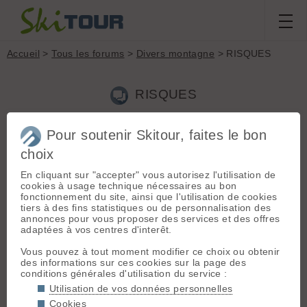
Accueil
>
Tous les forums
>
Divers montagne
> RISQUES
RISQUES
Pour soutenir Skitour, faites le bon
Aller à la page :
1
2
3
4
...
7
Suivante
choix
Nouveau sujet
Voir tous les sujets
Chercher
Archives
En cliquant sur "accepter" vous autorisez l'utilisation de
cookies à usage technique nécessaires au bon
N
nino73
[
14
posts] - Le 05/04/2010 18:26
fonctionnement du site, ainsi que l'utilisation de cookies
tiers à des fins statistiques ou de personnalisation des
Bonsoir à tous,
annonces pour vous proposer des services et des offres
adaptées à vos centres d'interêt.
Juste pour info, apres les 2 derniers episodes neigueux: faites
supergaffe si vous sortez du coté de la Meije et des Ecrins.
Vous pouvez à tout moment modifier ce choix ou obtenir
des informations sur ces cookies sur la page des
Cet aprem, une énorme plaque s'est barrée de la Muzelle au
conditions générales d'utilisation du service :
niveau de l'oeil et elle fait toute la face. Vu des 2alpes, elle
doit faire au moins un bon metre d'épaisseur.
Utilisation de vos données personnelles
Sur éJ de neige il est tombé plud d'& men altitude
Cookies