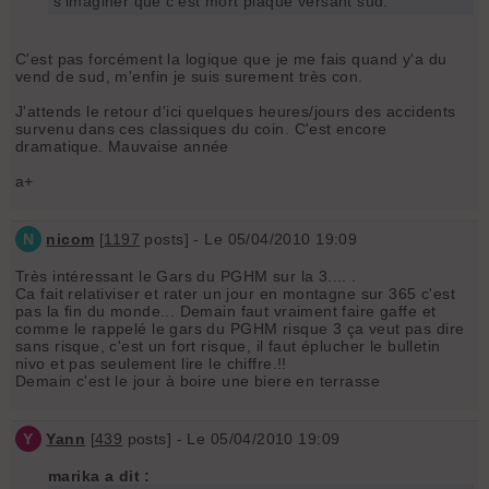
s'imaginer que c'est mort plaqué versant sud.
C'est pas forcément la logique que je me fais quand y'a du
vend de sud, m'enfin je suis surement très con.
J'attends le retour d'ici quelques heures/jours des accidents
survenu dans ces classiques du coin. C'est encore
dramatique. Mauvaise année
a+
N
nicom
[
1197
posts] - Le 05/04/2010 19:09
Très intéressant le Gars du PGHM sur la 3.... .
Ca fait relativiser et rater un jour en montagne sur 365 c'est
pas la fin du monde... Demain faut vraiment faire gaffe et
comme le rappelé le gars du PGHM risque 3 ça veut pas dire
sans risque, c'est un fort risque, il faut éplucher le bulletin
nivo et pas seulement lire le chiffre.!!
Demain c'est le jour à boire une biere en terrasse
Y
Yann
[
439
posts] - Le 05/04/2010 19:09
marika a dit :