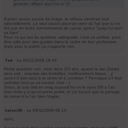
premier réflexe que l'on ai 🤢
A priori aucun soucis de tirage, le réflexe viendrait tout
naturellement. Le seul soucis pourrait venir du fait que tu ne
tire par en toute connaissance de cause, genre "jusqu'ici tout
va bien"...
Pour ce qui est du système radioguidé, c'est un artifice, peut
être utile pour des guides dans le cadre de leur profession,
mais pour le public ça n'apporte rien.
Ted
- Le 05/11/2009 18:49
Petite question con, mais dans 2/3 ans, quand le sac (base)
sera usé : mousse des bretelles, vieillissement tissus... y
aura-t-il des sacs à la vente et à combien ? Parceque s'il faut
racheter tout ça va revenir cher :-)
Sinon, je suis allé en mag aujourd'hui et le vario 30l a l'air
bien mais y a qu'un porte piolet, et j'ai trouvé que le portage
du snow m'a l'air bien fragile..
kaiser38
- Le 09/11/2009 00:14
salut,
les sacs sont déjà vendus seul il me semble, dans les 100€.