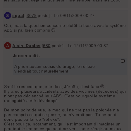
S
squal
[
3079
posts] - Le 09/11/2009 00:27
Oui, mais la question concerne plutôt la base avec le système
ABS si j'ai bien compris 🙄
A
Alain_Duclos
[
680
posts] - Le 12/11/2009 00:37
Jeroen a dit :
A priori aucun soucis de tirage, le réflexe
viendrait tout naturellement
Sauf le respect que je te dois, Jéroën, c'est faux 🤭 .
Il y a eu plusieurs accidents avec des victimes (décédées) qui
n'ont pas déclenché leur ABS. C'est pourquoi le système
radioguidé a été développé.
De mon point de vue, le mec qui ne tire pas la poignée n'a
pas compris ce qui se passe, ou n'y croit pas. Tu ne peut
donc pas parler de "réflexe".
C'est pour ça, notamment, qu'il est important d'imaginer un
peu tout le temps ce qui peut arriver... pour réagir au mieux