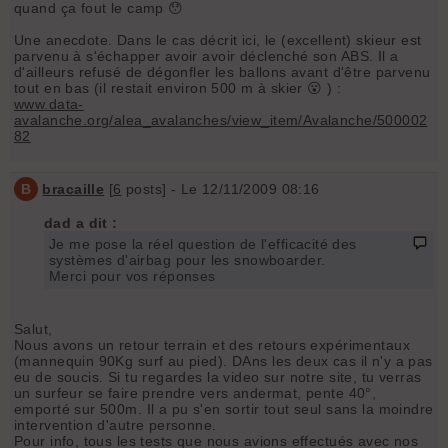
quand ça fout le camp 😯
Une anecdote. Dans le cas décrit ici, le (excellent) skieur est
parvenu à s'échapper avoir avoir déclenché son ABS. Il a
d'ailleurs refusé de dégonfler les ballons avant d'être parvenu
tout en bas (il restait environ 500 m à skier 😮 ) :
www.data-
avalanche.org/alea_avalanches/view_item/Avalanche/500002
82
B
bracaille
[
6
posts] - Le 12/11/2009 08:16
dad a dit :
Je me pose la réel question de l'efficacité des
systèmes d'airbag pour les snowboarder.
Merci pour vos réponses
Salut,
Nous avons un retour terrain et des retours expérimentaux
(mannequin 90Kg surf au pied). DAns les deux cas il n'y a pas
eu de soucis. Si tu regardes la video sur notre site, tu verras
un surfeur se faire prendre vers andermat, pente 40°,
emporté sur 500m. Il a pu s'en sortir tout seul sans la moindre
intervention d'autre personne.
Pour info, tous les tests que nous avions effectués avec nos