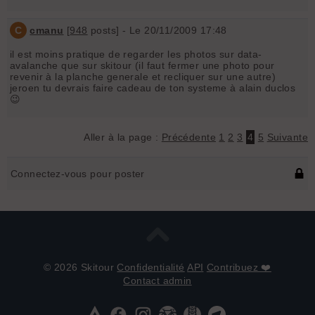
C
cmanu
[
948
posts] - Le 20/11/2009 17:48
il est moins pratique de regarder les photos sur data-
avalanche que sur skitour (il faut fermer une photo pour
revenir à la planche generale et recliquer sur une autre)
jeroen tu devrais faire cadeau de ton systeme à alain duclos
😉
Aller à la page :
Précédente
1
2
3
4
5
Suivante
Connectez-vous pour poster
© 2026 Skitour
Confidentialité
API
Contribuez ❤️
Contact admin