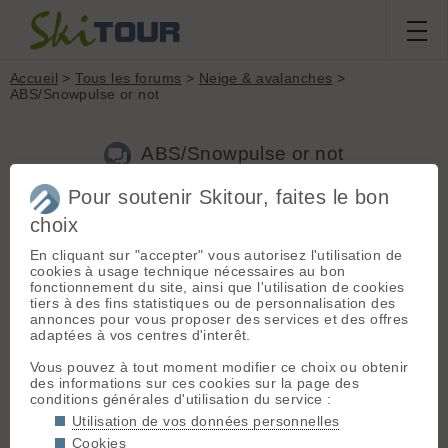
Accueil
>
Tous les forums
>
Neige & avalanches
>
ABS/Snowpulse or not
ABS/Snowpulse or not
Pour soutenir Skitour, faites le bon
choix
Aller à la page :
Précédente
1
2
3
4
5
Suivante
En cliquant sur "accepter" vous autorisez l'utilisation de
Nouveau sujet
Voir tous les sujets
Chercher
Archives
cookies à usage technique nécessaires au bon
Jeroen
[
13278
posts] - Le 04/11/2009 12:13
fonctionnement du site, ainsi que l'utilisation de cookies
tiers à des fins statistiques ou de personnalisation des
bens a dit :
annonces pour vous proposer des services et des offres
adaptées à vos centres d'interêt.
PS Bracaille, les photos sur ton site web
mettent trois plombes à se charger (pages
Vous pouvez à tout moment modifier ce choix ou obtenir
produit, les photos font entre 3 et 5 Mo).
des informations sur ces cookies sur la page des
conditions générales d'utilisation du service :
Je confirme, la page produit fait planter mon navigateur 🤢
Utilisation de vos données personnelles
Cookies