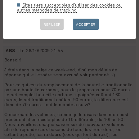
mike
- Le 25/10/2009 19:33
Sites tiers succeptibles d'utiliser des cookies ou
autres méthodes de tracking
hello,
petite question : est ce que quelqu'un a deja fait de la rando
snowboard avec un sac ABS? le portage du snow est il bon?
REFUSER
ACCEPTER
bien stable?
Merci!
ABS
- Le 26/10/2009 21:55
Bonsoir!
J'étais dans la neige ce week-end, d'où mon délais de
réponse qui je l'espère sera excusé voir pardonné :-)
Pour ce qui est du remplacement de la bouteille traditionnelle
par une bouteille carbone, nous le proposons pour 70 euros.
Le set complet bouteille carbone + poignée coûtant 160
euros, le set traditionnel coûtant 90 euros, la différence est
donc de 70 euros. Tout le monde a suivi?
Concernant les volumes, comme je le disais dans mon post
précédent, il en existe plus de 10 différents, du 10l au 50l.
Nous travaillons chaque saison sur de nouveaux volumes,
afin de répondre aux besoins de tous, les freeriders, les
collant-pipette, les raideurs (ceux qui font du raid), les