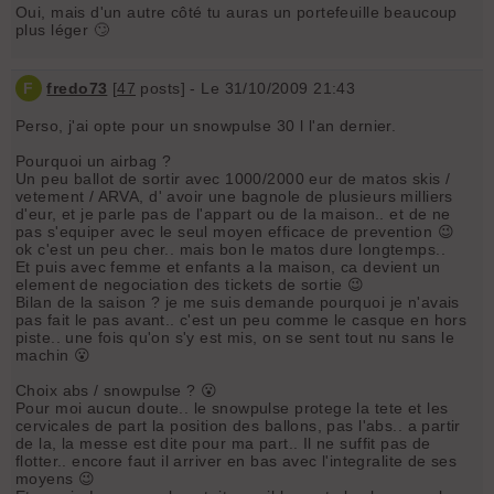
Oui, mais d'un autre côté tu auras un portefeuille beaucoup
plus léger 🙄
F
fredo73
[
47
posts] - Le 31/10/2009 21:43
Perso, j'ai opte pour un snowpulse 30 l l'an dernier.
Pourquoi un airbag ?
Un peu ballot de sortir avec 1000/2000 eur de matos skis /
vetement / ARVA, d' avoir une bagnole de plusieurs milliers
d'eur, et je parle pas de l'appart ou de la maison.. et de ne
pas s'equiper avec le seul moyen efficace de prevention 😉
ok c'est un peu cher.. mais bon le matos dure longtemps..
Et puis avec femme et enfants a la maison, ca devient un
element de negociation des tickets de sortie 😉
Bilan de la saison ? je me suis demande pourquoi je n'avais
pas fait le pas avant.. c'est un peu comme le casque en hors
piste.. une fois qu'on s'y est mis, on se sent tout nu sans le
machin 😮
Choix abs / snowpulse ? 😮
Pour moi aucun doute.. le snowpulse protege la tete et les
cervicales de part la position des ballons, pas l'abs.. a partir
de la, la messe est dite pour ma part.. Il ne suffit pas de
flotter.. encore faut il arriver en bas avec l'integralite de ses
moyens 😉