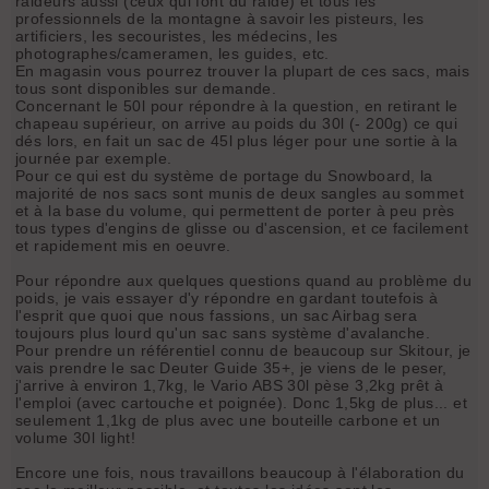
raideurs aussi (ceux qui font du raide) et tous les
professionnels de la montagne à savoir les pisteurs, les
artificiers, les secouristes, les médecins, les
photographes/cameramen, les guides, etc.
En magasin vous pourrez trouver la plupart de ces sacs, mais
tous sont disponibles sur demande.
Concernant le 50l pour répondre à la question, en retirant le
chapeau supérieur, on arrive au poids du 30l (- 200g) ce qui
dés lors, en fait un sac de 45l plus léger pour une sortie à la
journée par exemple.
Pour ce qui est du système de portage du Snowboard, la
majorité de nos sacs sont munis de deux sangles au sommet
et à la base du volume, qui permettent de porter à peu près
tous types d'engins de glisse ou d'ascension, et ce facilement
et rapidement mis en oeuvre.
Pour répondre aux quelques questions quand au problème du
poids, je vais essayer d'y répondre en gardant toutefois à
l'esprit que quoi que nous fassions, un sac Airbag sera
toujours plus lourd qu'un sac sans système d'avalanche.
Pour prendre un référentiel connu de beaucoup sur Skitour, je
vais prendre le sac Deuter Guide 35+, je viens de le peser,
j'arrive à environ 1,7kg, le Vario ABS 30l pèse 3,2kg prêt à
l'emploi (avec cartouche et poignée). Donc 1,5kg de plus... et
seulement 1,1kg de plus avec une bouteille carbone et un
volume 30l light!
Encore une fois, nous travaillons beaucoup à l'élaboration du