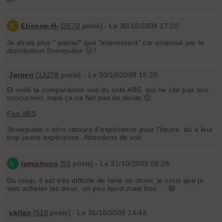
E
Etienne-H-
[
3570
posts] - Le 30/10/2009 17:20
Je dirais plus " partial" que "intéressant" car proposé par le
distributeur Snowpulse 🤢 !
Jeroen
[
13278
posts] - Le 30/10/2009 19:20
Et voilà la comparaison vue du coté ABS, qui ne cite pas son
concurrent, mais ça ne fait pas de doute 😉
Faq ABS
Snowpulse > zéro retours d'expérience pour l'heure, du à leur
trop jeune expérience. Attendons de voir.
L
lemichson
[
53
posts] - Le 31/10/2009 09:26
Du coup, il est très difficile de faire un choix, je crois que je
vais acheter les deux, un peu lourd mais bon ... 😄
skifan
[
510
posts] - Le 31/10/2009 14:43