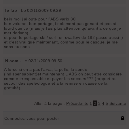
le fab
- Le 02/11/2009 09:29
bein moi j'ai opté pour l'ABS vario 30l
bon volume, bon portage, finalement pas genant et pas si
lourd que ca (mais je fais plus attention qu'avant à ce que je
met dedans)
et pour le portage ski / surf, un swallow de 192 passe aussi ;)
et c'est vrai que maintenant, comme pour le casque, je me
sens nu sans
Nicom
- Le 02/11/2009 09:50
A forse si on a pas l'arva, la pelle, la sonde
(indispensablent)et maintenant L'ABS on peut etre considéré
comme irresponsable et payer les secours??? (rapport au
secour des spéléologue et à la remise en cause de la
gratuité)
Aller à la page :
Précédente
1
2
3
4
5
Suivante
Connectez-vous pour poster