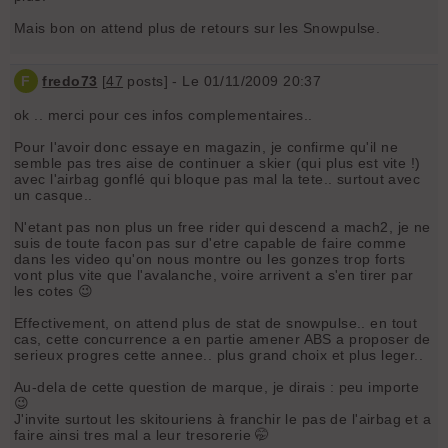
Mais bon on attend plus de retours sur les Snowpulse.
F
fredo73
[
47
posts] - Le 01/11/2009 20:37
ok .. merci pour ces infos complementaires..
Pour l'avoir donc essaye en magazin, je confirme qu'il ne
semble pas tres aise de continuer a skier (qui plus est vite !)
avec l'airbag gonflé qui bloque pas mal la tete.. surtout avec
un casque..
N'etant pas non plus un free rider qui descend a mach2, je ne
suis de toute facon pas sur d'etre capable de faire comme
dans les video qu'on nous montre ou les gonzes trop forts
vont plus vite que l'avalanche, voire arrivent a s'en tirer par
les cotes 😉
Effectivement, on attend plus de stat de snowpulse.. en tout
cas, cette concurrence a en partie amener ABS a proposer de
serieux progres cette annee.. plus grand choix et plus leger..
Au-dela de cette question de marque, je dirais : peu importe
😉
J'invite surtout les skitouriens à franchir le pas de l'airbag et a
faire ainsi tres mal a leur tresorerie 🤭