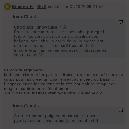
E
Etienne-H-
[
3570
posts] - Le 31/10/2009 21:50
fredo73 a dit :
Choix abs / snowpulse ? 😮
Pour moi aucun doute.. le snowpulse protege la
tete et les cervicales de part la position des
ballons, pas l'abs.. a partir de la, la messe est
dite pour ma part.. Il ne suffit pas de flotter..
encore faut il arriver en bas avec l'integralite de
ses moyens 😉
Le contre argument?
le déséquiilibre créer par la flottaison de moitié supérieure du
corps pourrait créer un cisaillement au niveau du bassin.
L'espace entre les ballons et la tête pourrait se remplir de
neige et contribuer à l'étouffement.
Y-a'til des traumatisés crânio-cervicaux avec ABS?
fredo73 a dit :
Autre element : poignee mecanique et non
pyrotechnique.. plus robuste me semble t-il....