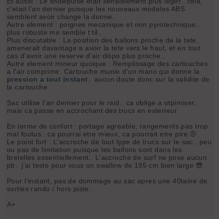
Et aussi : Le snowpulse etait sensiblement plus leger.. cela,
c'etait l'an dernier puisque les nouveaux modeles ABS
semblent avoir change la donne.
Autre element : poignee mecanique et non pyrotechnique..
plus robuste me semble t til..
Plus discutable : La position des ballons proche de la tete,
amenerait davantage a avoir la tete vers le haut, et en tout
cas d'avoir une reserve d'air dispo plus proche..
Autre element mineur quoique : Remplissage des cartouches
a l'air comprime. Cartouche munie d'un mano qui donne la
pression a tout instant
.. aucun doute donc sur la validite de
la cartouche
Sac utilise l'an dernier pour le raid.. ca oblige a otpimiser,
mais ca passe en accrochant des trucs en exterieur.
En terme de confort : portage agreable, rangements pas trop
mal foutus.. ca pourrai etre mieux, ca pourrait etre pire 🤨
Le point fort : L'accroche de tout type de trucs sur le sac.. peu
ou pas de limitation puisque les ballons sont dans les
bretelles essentiellement.. L'accroche de surf ne pose aucun
pb.. j'ai teste pour vous un swallow de 195 cm bien large 😎
Pour l'instant, pas de dommage au sac apres une 40taine de
sorties rando / hors piste..
A+