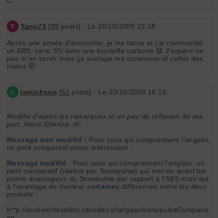
C.
Y
Yann73
[
99
posts] - Le 26/10/2009 22:18
Aprés une année d'économie, je me lance et j'ai commandé
un ABS, vario 30l avec une bouteille carbone 😄 J'espère ne
pas m'en servir mais ça soulage ma consience et celles des
miens 🤭
L
lemichson
[
53
posts] - Le 30/10/2009 16:16
Modifié d'après les remarques et un peu de réflexion de ma
part. Merci Etienne -H-
Message non modifié :
Pour ceux qui comprennent l'angalis,
un petit comparatif assez intéressant :
Message modifié
: Pour ceux qui comprennent l'anglais, un
petit comparatif (réalisé par Snowpulse) qui met en avant les
points avantageux du Snowpulse par rapport à l'ABS mais qui
à l'avantage de montrer
certaines
différences entre les deux
produits :
h**p://avalanchesafety.ca/index.php/gear/snowpulseComparis
on