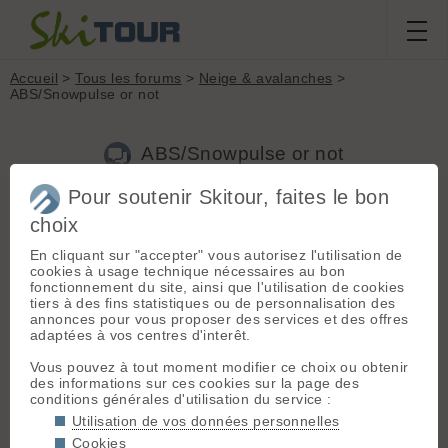
Accueil
>
Tous les forums
>
Neige & avalanches
>
ABS/Snowpulse or not
ABS/Snowpulse or not
Pour soutenir Skitour, faites le bon
choix
Aller à la page :
Précédente
1
2
3
4
5
Suivante
En cliquant sur "accepter" vous autorisez l'utilisation de
Nouveau sujet
Voir tous les sujets
Chercher
Archives
cookies à usage technique nécessaires au bon
fonctionnement du site, ainsi que l'utilisation de cookies
S
squal
[
3079
posts] - Le 22/10/2009 20:59
tiers à des fins statistiques ou de personnalisation des
annonces pour vous proposer des services et des offres
Le 30l me suffit amplement. Peut-être un chouillas gros sur
adaptées à vos centres d'interêt.
les sorties à la journée et pour certains un poil juste pour les
raids... Mais bon tout rentrait pour 5 jours (Ok faut pas
Vous pouvez à tout moment modifier ce choix ou obtenir
prendre toute la garde robe !). En bidouillant tout rentre ou
des informations sur ces cookies sur la page des
s'accroche dessus. J'en met autant que dans le Deuter Guide
conditions générales d'utilisation du service :
35+ (43l)
Utilisation de vos données personnelles
Cookies