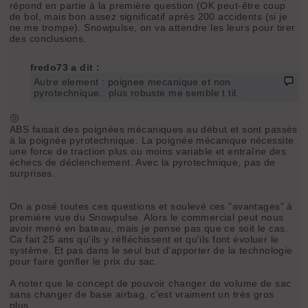
répond en partie à la première question (OK peut-être coup
de bol, mais bon assez significatif après 200 accidents (si je
ne me trompe). Snowpulse, on va attendre les leurs pour tirer
des conclusions.
fredo73 a dit :
Autre element : poignee mecanique et non
pyrotechnique.. plus robuste me semble t til..
🤨
ABS faisait des poignées mécaniques au début et sont passés
à la poignée pyrotechnique. La poignée mécanique nécessite
une force de traction plus ou moins variable et entraîne des
échecs de déclenchement. Avec la pyrotechnique, pas de
surprises.
On a posé toutes ces questions et soulevé ces "avantages" à
première vue du Snowpulse. Alors le commercial peut nous
avoir mené en bateau, mais je pense pas que ce soit le cas.
Ca fait 25 ans qu'ils y réfléchissent et qu'ils font évoluer le
système. Et pas dans le seul but d'apporter de la technologie
pour faire gonfler le prix du sac.
A noter que le concept de pouvoir changer de volume de sac
sans changer de base airbag, c'est vraiment un très gros
plus.