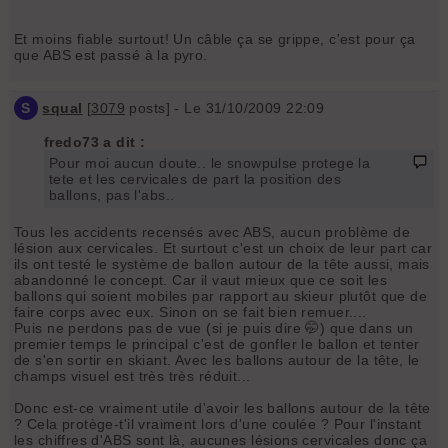
Et moins fiable surtout! Un câble ça se grippe, c'est pour ça
que ABS est passé à la pyro.
S
squal
[
3079
posts] - Le 31/10/2009 22:09
fredo73 a dit :
Pour moi aucun doute.. le snowpulse protege la
tete et les cervicales de part la position des
ballons, pas l'abs..
Tous les accidents recensés avec ABS, aucun problème de
lésion aux cervicales. Et surtout c'est un choix de leur part car
ils ont testé le système de ballon autour de la tête aussi, mais
abandonné le concept. Car il vaut mieux que ce soit les
ballons qui soient mobiles par rapport au skieur plutôt que de
faire corps avec eux. Sinon on se fait bien remuer....
Puis ne perdons pas de vue (si je puis dire 🤭) que dans un
premier temps le principal c'est de gonfler le ballon et tenter
de s'en sortir en skiant. Avec les ballons autour de la tête, le
champs visuel est très très réduit...
Donc est-ce vraiment utile d'avoir les ballons autour de la tête
? Cela protège-t'il vraiment lors d'une coulée ? Pour l'instant
les chiffres d'ABS sont là, aucunes lésions cervicales donc ça