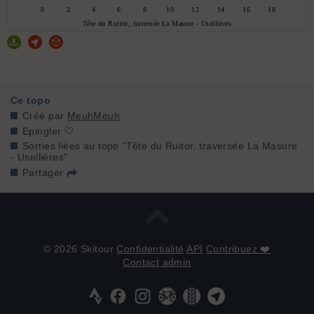
Ce topo
Créé par
MeuhMeuh
Epingler 🤍
Sorties liées au topo "Tête du Ruitor, traversée La Masure
- Usellières"
Partager
© 2026 Skitour
Confidentialité
API
Contribuez ❤️
Contact admin