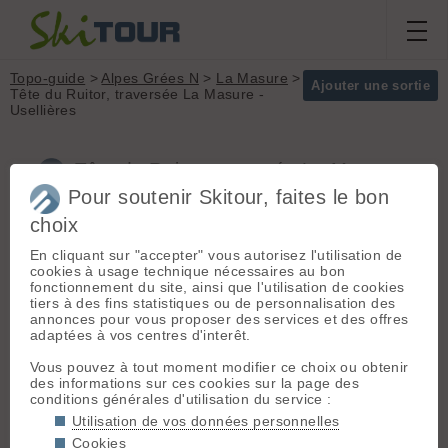
Topo-guide
>
Alpes Grées N
>
La Masure
>
Ajouter une sortie
Tête du Ruitor, traversée La Masure -
Usellières
Tête du Ruitor, traversée La Masure -
Usellières (Alpes Grées N)
Pour soutenir Skitour, faites le bon
choix
En cliquant sur "accepter" vous autorisez l'utilisation de
Magnifique traversée de la
Massif :
Alpes
cookies à usage technique nécessaires au bon
Tête du Ruitor, à faire en neige
Grées N
fonctionnement du site, ainsi que l'utilisation de cookies
transformée !
Sommet :
Tête du
tiers à des fins statistiques ou de personnalisation des
Ruitor (3486 m)
annonces pour vous proposer des services et des offres
Orientation :
T
Départ :
La Masure
(1203 m) -
adaptées à vos centres d'interêt.
Dénivelé :
1700 m.
Départ: Sainte-Foy en Tarentaise
Vous pouvez à tout moment modifier ce choix ou obtenir
Accès: Albertville > Moutiers > Bourg
Difficulté de
des informations sur ces cookies sur la page des
Saint Maurice > Sainte-Foy en
montée :
F
conditions générales d'utilisation du service :
Tarentaise > La Masure
Difficulté ski :
3.2
Parking: Se garer à la sortie (quand
Utilisation de vos données personnelles
E2
on monte) du hameau de la Masure
Cookies
Pente :
Pente à 35 °