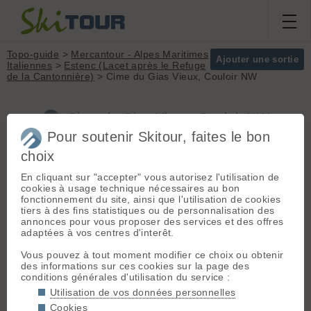
Topo-guide
>
Mercantour - Alpes Maritimes
Ajouter une sortie
Italiennes
>
Estenc (Lacet après le Refuge
de la Cantonnière)
> Cime du Gias Vieux, Couloir NW
Cime du Gias Vieux, Couloir NW
(Mercantour - Alpes Maritimes Italiennes)
Pour soutenir Skitour, faites le bon
choix
En cliquant sur "accepter" vous autorisez l'utilisation de
Départ :
Estenc (Lacet après le
Massif :
Mercantour
cookies à usage technique nécessaires au bon
Refuge de la Cantonnière)
(1850 m)
- Alpes Maritimes
fonctionnement du site, ainsi que l'utilisation de cookies
- De Nice, prendre la RN 202, puis
Italiennes
tiers à des fins statistiques ou de personnalisation des
bifurquer en direction de la vallée
Sommet :
Cime du
annonces pour vous proposer des services et des offres
du Var (col de la Cayolle). Aller
Gias Vieux (2748 m)
adaptées à vos centres d'interêt.
jusqu'aux sources du Var. La route
Orientation :
NW
en hiver est fermée à partir du pont
Dénivelé :
900 m.
Vous pouvez à tout moment modifier ce choix ou obtenir
situé juste après le lacet au dessus
des informations sur ces cookies sur la page des
du refuge de la Cantonnière (Alt
Difficulté de
conditions générales d'utilisation du service :
1911 m). Le parking est celui situé
montée :
R
Utilisation de vos données personnelles
dans l'épingle qui se trouve juste
Difficulté ski :
3.3
après le refuge.
Cookies
E1