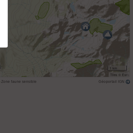
1 km
Tiles © Esri
Zone faune sensible
Géoportail IGN