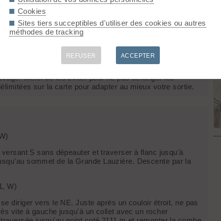
squ'au Lac Claret avant de remettre les peaux en direction du
Cookies
Sites tiers succeptibles d'utiliser des cookies ou autres
méthodes de tracking
REFUSER
ACCEPTER
uvage. Merci de les éviter pour ne pas déranger les
élimitées sur la carte pour adapter au mieux votre sortie.
 W)
n versant S sans dépeauter et traverser à flanc jusqu'à
 jusqu'au sommet de la Grande Lauzière. Descente par la
1, W)
se diriger vers le NE. Juste après un couloir étroit, ne pas
rès vite à gauche jusqu'à un collet avec un rocher
n traversée jusqu'au point coté 2111 m et remonter la combe