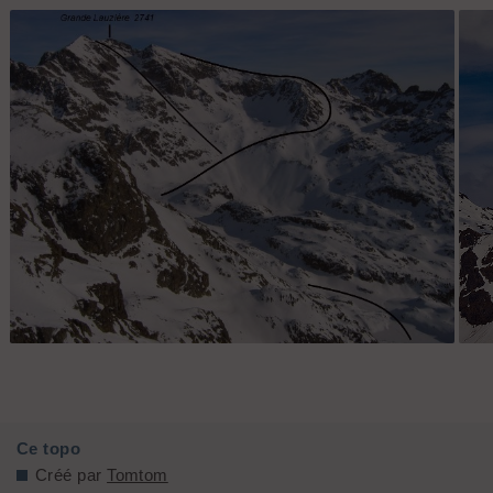
Grande Lauzière arête SSW et combe W (photo TiBougnat)
Ce topo
Créé par
Tomtom