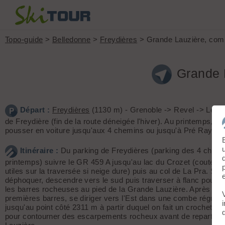
Topo-guide
>
Belledonne
>
Freydières
> Grande Lauzière, com
Grande 
Départ :
Freydières
(1130 m) - Grenoble -> Revel -> Les 
de Freydière (fin de la route déneigée l'hiver). Au printemps, on
pousser en voiture jusqu'aux 4 chemins ou jusqu'à Pré Raymo
Itinéraire :
Du parking de Freydières (parking des 4 chem
printemps) suivre le GR 459 A jusqu'au lac du Crozet (couteau
utiles sur la traversée si neige dure) puis au col de La Pra. San
déphoquer, descendre vers le sud puis traverser à flanc pour c
les barres rocheuses au pied de la Grande Lauzière. Après ce
premières barres, se diriger vers l'Est dans une combe réguliè
jusqu'au point côté 2311 m à partir duquel on fait un crochet ve
pour contourner des escarpements rocheux avant de repartir à 