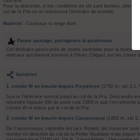
Lauzière.
Pour la descente, si les conditions de ski sont bonnes, aller ju
col de la Pra où on retrouvera l'itinéraire de montée.
Matériel :
Couteaux si neige dure.
Faune sauvage, partageons la poudreuse
Cet itinéraire passe près de zones sensibles pour la faune sa
animaux qui doivent survivre à l’hiver. Cliquez sur les zones d
Variantes
1. combe W en boucle depuis Freydières
(1750 m, ski 3.1,
Suivre l'itinéraire normal jusqu'au col de la Pra. Descendre e
rejoindre l'épaule SW du point coté 2569 m que l'on remonte
combe W et retour par le col de la Pra.
2. combe W en boucle depuis Casserousse
(1850 m, ski 3.
De Casserousse, rejoindre les lacs Robert, les traverser puis 
monter en direction du col de la Petite Vaudaine mais piquer t
caractéristique (2160 m). De là, 2 possibilités : Descendre e