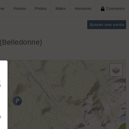
ies
Forums
Photos
Matos
Annonces
Connexion
Ajouter une sortie
(Belledonne)
+
−
à
i
s