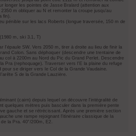
ur longer les pointes de Jasse Bralard (attention aux
s 2350 m obliquer au N et remonter la croupe jusqu'au
fin).
eu pénible sur les lacs Roberts (longue traversée, 150 m de
(1980 m, ski 3.1, T)
 l'épaule SW. Vers 2050 m, tirer à droite au lieu de finir la
 Grand Colon. Sans déphoquer (descendre une trentaine de
au col à 2200m au Nord du Pic du Grand Perlet. Descendre
 la Pra (rephoquage). Traverser vers l'E la plaine du refuge
 pour se diriger vers le Col de la Grande Vaudaine.
'arête S de la Grande Lauzière.
inant (cairn) depuis lequel on découvre l'intégralité de
ent quelques mètres puis basculer dans la première pente
ve gauche et se rétrécissant. Après une première section
gauche une rampe rejoignant l'itinéraire classique de la
e de la Pra. 40°/200m, E2.