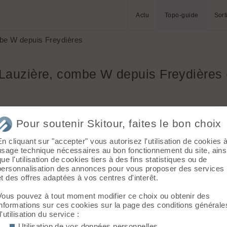
Actu
Topo-guide
Sort
be W depuis Freydières
Lauzière, combe W depuis Freydières 
Granges
Massif :
Belledonne
Pour soutenir Skitour, faites le bon choix
 peut
Sommet :
Grande Lauzière (2741 m)
nd.
Orientation :
W
En cliquant sur "accepter" vous autorisez l'utilisation de cookies 
Dénivelé :
1750 m.
usage technique nécessaires au bon fonctionnement du site, ains
ins au
que l'utilisation de cookies tiers à des fins statistiques ou de
Difficulté de montée :
R
 souvent
personnalisation des annonces pour vous proposer des services
Difficulté ski :
3.1 E2
s
et des offres adaptées à vos centres d'interêt.
Pente :
35°/200m
ontourner
s
Vous pouvez à tout moment modifier ce choix ou obtenir des
re
informations sur ces cookies sur la page des conditions générale
rs le N
d'utilisation du service :
l'E et atteindre le sommet côté 2741 m de la Grande
Utilisation de vos données personnelles