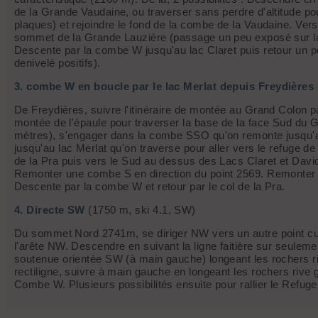
de la Grande Vaudaine, ou traverser sans perdre d'altitude po
plaques) et rejoindre le fond de la combe de la Vaudaine. Ver
sommet de la Grande Lauzière (passage un peu exposé sur la 
Descente par la combe W jusqu'au lac Claret puis retour un p
denivelé positifs).
3. combe W en boucle par le lac Merlat depuis Freydières
De Freydières, suivre l'itinéraire de montée au Grand Colon par
montée de l'épaule pour traverser la base de la face Sud du
mètres), s'engager dans la combe SSO qu'on remonte jusqu'
jusqu'au lac Merlat qu'on traverse pour aller vers le refuge de
de la Pra puis vers le Sud au dessus des Lacs Claret et David
Remonter une combe S en direction du point 2569. Remonter l
Descente par la combe W et retour par le col de la Pra.
4. Directe SW
(1750 m, ski 4.1, SW)
Du sommet Nord 2741m, se diriger NW vers un autre point culm
l'arête NW. Descendre en suivant la ligne faitière sur seulem
soutenue orientée SW (à main gauche) longeant les rochers ri
rectiligne, suivre à main gauche en longeant les rochers rive 
Combe W. Plusieurs possibilités ensuite pour rallier le Refug