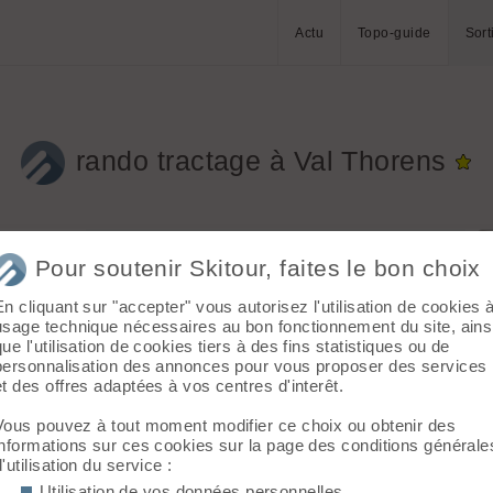
Actu
Topo-guide
Sort
rando tractage à Val Thorens
Massif :
Vanoise
Pour soutenir Skitour, faites le bon choix
Départ :
Val Thorens (2300 m)
En cliquant sur "accepter" vous autorisez l'utilisation de cookies 
Topo associé :
Mont de Gébroulaz
usage technique nécessaires au bon fonctionnement du site, ains
que l'utilisation de cookies tiers à des fins statistiques ou de
Sommet associé :
Mont de Gébroulaz (3511
personnalisation des annonces pour vous proposer des services
m)
et des offres adaptées à vos centres d'interêt.
Orientation :
SW
Vous pouvez à tout moment modifier ce choix ou obtenir des
informations sur ces cookies sur la page des conditions générale
Dénivelé :
4000 m.
lle
d'utilisation du service :
Ski :
5.1
6
Utilisation de vos données personnelles