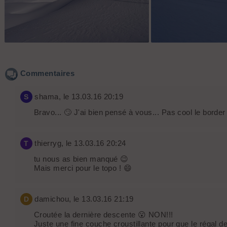
Stéphanie prépare la trace
Nat plonge dans l
Commentaires
shama
, le 13.03.16 20:19
S
Bravo... 🙄 J'ai bien pensé à vous... Pas cool le border 
thierryg
, le 13.03.16 20:24
T
tu nous as bien manqué 😉
Mais merci pour le topo ! 😄
damichou
, le 13.03.16 21:19
D
Croutée la dernière descente 😮 NON!!!
Juste une fine couche croustillante pour que le régal d