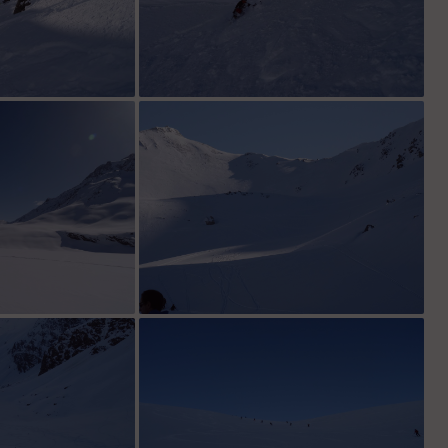
s le couloir
bonne couche de poudre !
 Chaviére ....
le col à droite