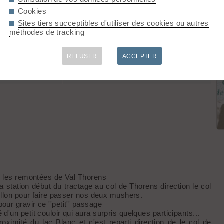
e sud datant sans doute des jours derniers
Cookies
Sites tiers succeptibles d'utiliser des cookies ou autres
Type
Com.
méthodes de tracking
dre tassée
sommet du Télésiège de Col
REFUSER
ACCEPTER
dre lourde
dre tassée
a les remontées de Val Thorens
station début du tractage au col de Thorens direction le col
illon pour faire passer nos deux mushers.
r gravir ce ''petit'' passage
un petit couloir qui aura surpris quelques participants...
roximité du lac Blanc et c'est reparti direction de le col de