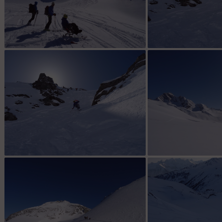
no comment !
Stéphanie dan
Nat
lointain col de