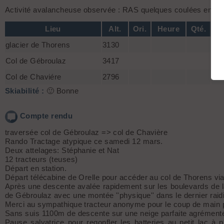
Activité avalancheuse observée : RAS quelques coulées en fac
Lieu
Alt.
Ori.
Heure
Qté.
glacier de Thorens
3130
Pou
Col de Gébroulaz
3417
Pou
Col de Chaviére
2796
Pou
Skiabilité :
🙂 Bonne
Compte rendu
traversée col de Gébroulaz => col de Chavière
Rando Tractage atypique ce samedi 12 mars.
Deux attelages: Stéphanie et Nat
12 tracteurs (teuses)
Départ en station.
Départ télécabine de Orelle pour accéder au col de Thorens vi
Après une descente avalée rapidement sur les boulevards de la 
de Gébroulaz avec une montée ''physique'' dans le dernier raid
Merci au sympathique tracteur anonyme pour le coup de main pou
Sans suis 1100m de descente sur une neige parfaite agrémenté d'
Pause salvatrice pour regonfler les batteries au petit lac à p