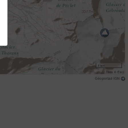
1 km
Tiles © Esri
Géoportail IGN