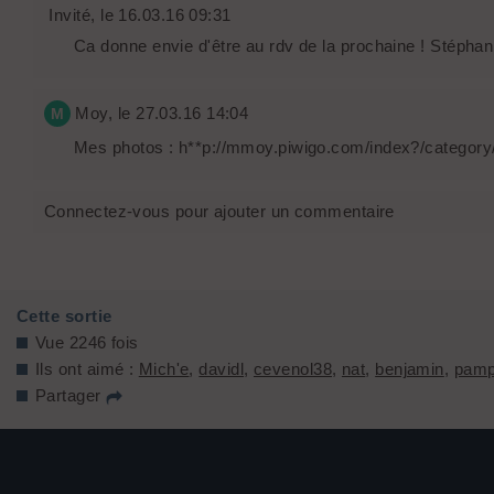
Invité
, le 16.03.16 09:31
Ca donne envie d'être au rdv de la prochaine ! Stéphanie,
Moy
, le 27.03.16 14:04
M
Mes photos : h**p://mmoy.piwigo.com/index?/category
Connectez-vous pour ajouter un commentaire
Cette sortie
Vue 2246 fois
Ils ont aimé :
Mich'e
,
davidl
,
cevenol38
,
nat
,
benjamin
,
pamp
Partager