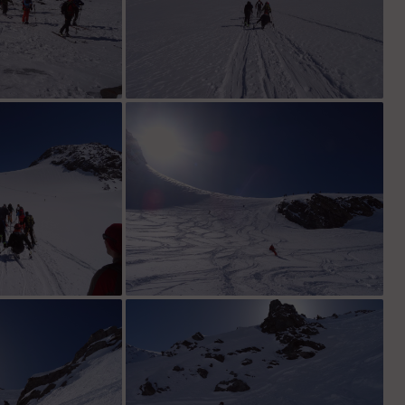
 tractages
Démarrage en douceur à
r ''raidillon''
no comment !