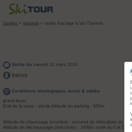
Sorties
>
Vanoise
> rando tractage à Val Thorens
Sortie du
samedi 12 mars 2016
thierryg
Conditions nivologiques, accès & météo
grand beau
Etat de la route : séche Altitude du parking : 900m
Altitude de chaussage (montée) : sommet du télécabine de Ore
Altitude de déchaussage (descente) : 1400m route du Col D10