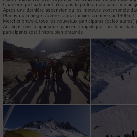
Chaviére qui finalement n'est pas la porte à coté dans une neig
Aprés une derniére ascension ou les moteurs sont montés da
Planay ou la neige s'avère .... ma foi bien croutée sur 1400m !
Merci et bravo à tous les nouveaux participants (et les autres)
Au final une longuuuuue journée magnifique, un tour dan
participants (es) finiront bien entamés.
Orelle Briefing matos
Premiers virag