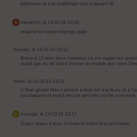
pâtisserie et son feuilletage trop craquant 🤣
benjamin
, le 14.03.16 10:03
B
entamé toi même thierryg ahah
henyan
, le 14.03.16 13:12
Bravo à 12 pour deux traineaux ca me rappel les premi
aurait pas eu de mal à trouver du monde aux vans Di
Invité
, le 14.03.16 19:23
C'était génial! Merci encore à tous les tracteurs et à 
courbatures et esprit encore perchée sur les sommets 
e-jungle
, le 14.03.16 23:17
E
Super, bravo à tous. Essaierai d'être là la prochaine...