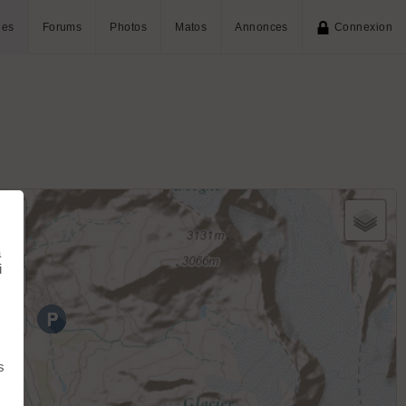
ies
Forums
Photos
Matos
Annonces
Connexion
+
−
à
i
s