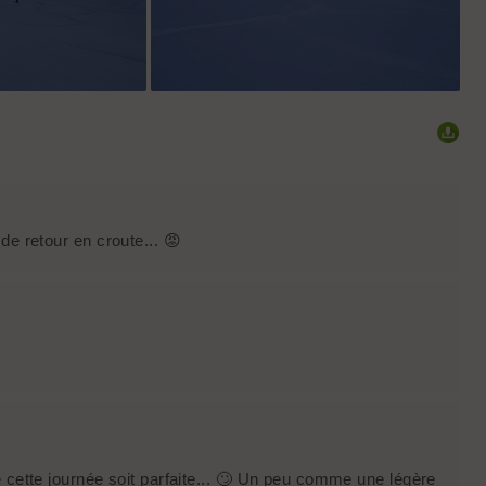
a derniere combe
celle là elle va faire mal au cuisses ....
de retour en croute... 😡
e cette journée soit parfaite... 🙄 Un peu comme une légère