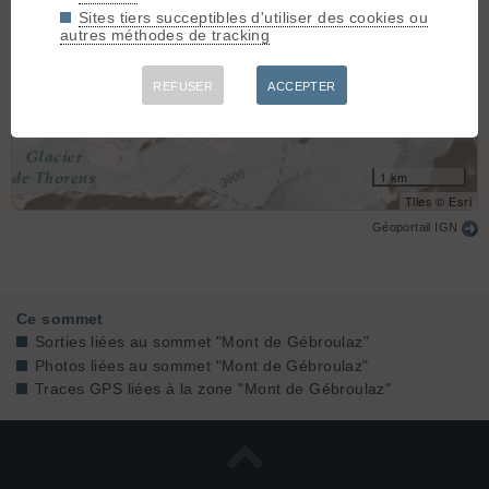
Sites tiers succeptibles d'utiliser des cookies ou
autres méthodes de tracking
REFUSER
ACCEPTER
1 km
Tiles © Esri
Géoportail IGN
Ce sommet
Sorties liées au sommet "Mont de Gébroulaz"
Photos liées au sommet "Mont de Gébroulaz"
Traces GPS liées à la zone "Mont de Gébroulaz"