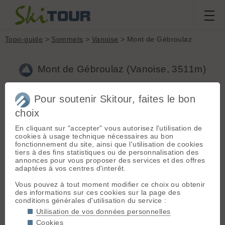
Topo-guide
>
Sommets
>
Vanoise
> Mont de Gébroulaz
Mont de Gébroulaz (Vanoise, 3511m)
Pour soutenir Skitour, faites le bon
Topos associés - Mont de Gébroulaz
choix
Mont de Gébroulaz
(D+ 1200m / Ski 3.1)
En cliquant sur "accepter" vous autorisez l'utilisation de
cookies à usage technique nécessaires au bon
+
fonctionnement du site, ainsi que l'utilisation de cookies
tiers à des fins statistiques ou de personnalisation des
−
annonces pour vous proposer des services et des offres
adaptées à vos centres d'interêt.
Vous pouvez à tout moment modifier ce choix ou obtenir
des informations sur ces cookies sur la page des
conditions générales d'utilisation du service :
Utilisation de vos données personnelles
Cookies