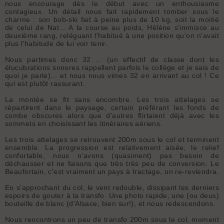
nous encourage dès le début avec un enthousiasme
contagieux. Un détail nous fait rapidement tomber sous le
charme : son bob-ski fait à peine plus de 10 kg, soit la moitié
de celui de Nat... A la course au poids, Hélène s'immisce au
deuxième rang, reléguant l'habitué à une position qu'on n'avait
plus l'habitude de lui voir tenir.
Nous partimes donc 32 ... (un effectif de classe dont les
élucubrations sonores rappellent parfois le collège et je sais de
quoi je parle)... et nous nous vimes 32 en arrivant au col ! Ce
qui est plutôt rassurant.
La montée se fit sans encombre. Les trois attelages se
répartirent dans le paysage, certain préférant les fonds de
combe obscures alors que d'autres flirtaient déjà avec les
sommets en choisissant les itinéraires aériens.
Les trois attelages se retrouvent 200m sous le col et terminent
ensemble. La progression est relativement aisée, le relief
confortable, nous n'avons (quasiment) pas besoin de
déchausser et ne faisons que très très peu de conversion. Le
Beaufortain, c'est vraiment un pays à tractage, on re-reviendra.
En s'approchant du col, le vent redouble, dissipant les derniers
espoirs de gouter à la transfo. Une photo rapide, une (ou deux)
bouteille de blanc (d'Alsace, bien sur!), et nous redescendons.
Nous rencontrons un peu de transfo 200m sous le col, moment