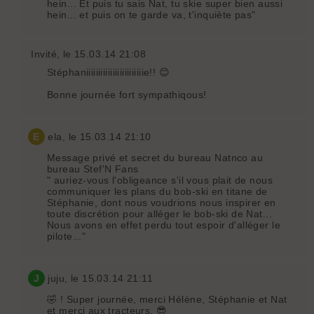
hein... Et puis tu sais Nat, tu skie super bien aussi
hein... et puis on te garde va, t'inquiète pas"
Invité
, le 15.03.14 21:08
Stéphaniiiiiiiiiiiiiiiiiiiiiiiie!! 😊
Bonne journée fort sympathiqous!
E
ela
, le 15.03.14 21:10
Message privé et secret du bureau Natnco au
bureau Stef'N Fans
" auriez-vous l'obligeance s'il vous plait de nous
communiquer les plans du bob-ski en titane de
Stéphanie, dont nous voudrions nous inspirer en
toute discrétion pour alléger le bob-ski de Nat...
Nous avons en effet perdu tout espoir d'alléger le
pilote..."
J
juju
, le 15.03.14 21:11
🤣 ! Super journée, merci Hélène, Stéphanie et Nat
et merci aux tracteurs. 😎