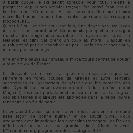
à partir duquel le ski devint agréable pour tous. Hélène a
progressé depuis son premier traçage l'an passé (non loin de
là d'ailleurs). C'est cool! Et son sens de l'humour et son
éternelle bonne humeur font oublier quelques télescopages
inopportuns...
Quant à Nat... et bien pour une fois, il ne donne pas une leçon
de ski : il en prend une! Stefanie claque quelques virages
(touché de neige incomparable, et dynamisme dans la
relance), et bim! Nat prend un coup au moral. D'aucun en
aurait profité pour le chambrer un peu.. mais non pensez-vous,
on n'est pas comme ça.
une énorme pause au hameau à mi-parcours permet de gouter
à tous les vin de France...
La descente se termine par quelques prises de risque sur
l'itinéraire en forêt, coupes de virages et autre sentiers
secondaires qui permettent de vérifier que les semelles des
skis Dynafit que nous avions en prêt à la journée (merci
Magali!!!) résistent parfaitement au ski sur herbe. La largeur
des skis testés a d'ailleurs été appréciée dans la neige lourde
rencontrée en fin de sortie.
Bravo aux 3 tractés, qui une nouvelle fois nous ont donné une
belle leçon de bonne humeur et de savoir vivre. Nous
attendons avec impatience les prochains tractages: Les Rouies
début avril, et le tour des grands cols à Cham fin avril.
h**p://natnco.org/programme-des-tractages-2014/