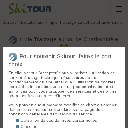
Sorties
>
Beaufortain
> triple Tractage au col de Charbonnière
triple Tractage au col de Charbonnière
Pour soutenir Skitour, faites le bon
choix
Sortie du
samedi 15 mars 2014
Massif :
Beaufortain
Départ :
Les Pars
En cliquant sur "accepter" vous autorisez l'utilisation de
ela
,
damichou
(foyer ski de fond)
cookies à usage technique nécessaires au bon
(1410 m)
fonctionnement du site, ainsi que l'utilisation de cookies
tiers à des fins statistiques ou de personnalisation des
Conditions nivologiques,
Topo associé :
Col
annonces pour vous proposer des services et des offres
de la Charbonnière,
adaptées à vos centres d'interêt.
accès & météo
Versant S
beau le matin, se voilant rapidement
Vous pouvez à tout moment modifier ce choix ou obtenir
avec un net vent du nord. Puis soleil
Sommet associé :
des informations sur ces cookies sur la page des
à nouveau dès 14h
Col de la
conditions générales d'utilisation du service :
Etat de la route : RAS Altitude du
Charbonnière (2494
Utilisation de vos données personnelles
parking : au foyer de ski de fond
m)
Cookies
Neige regelée en bas, partiellement