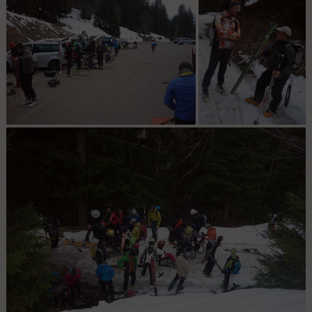
(photo Mathieu)
Magalie pour le prêt
des skis. Ca en a
réjouit plus d'un(e) !!!
petit matin : effervecence sur le parking
Réflexions : Eric et
Mathieu réfléchissent
sur l'organisation...