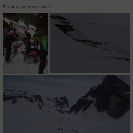
Et vous, en serez-vous?
préparation : nos trois
Attelage Stéphanie : un bien bel exemple
protagonistes, Héléne,
d'itinéraire aérien
Stéphanie et Nat