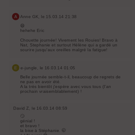
A
Anne GK
, le 15.03.14 21:38
😄
hehehe Eric
Chouette journée! Vivement les Rouies! Bravo à
Nat, Stephanie et surtout Hélène qui a gardé un
sourire jusqu'aux oreilles malgré la fatigue!
E
e-jungle
, le 16.03.14 01:05
Belle journée semble-t-il, beaucoup de regrets de
ne pas en avoir été.
A la très bientôt j'espère avec vous tous (l'an
prochain vraisemblablement) !
David Z
, le 16.03.14 08:59
🙄
génial !
et bravo !
la bise à Stéphanie. 🤭