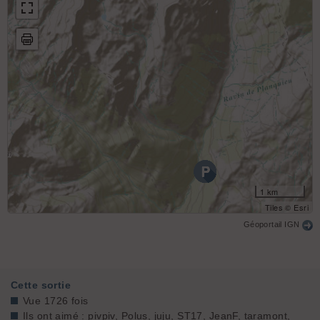
1 km
Tiles © Esri
Géoportail IGN
Cette sortie
Vue 1726 fois
Ils ont aimé :
pivpiv
,
Polus
,
juju
,
ST17
,
JeanF
,
taramont
,