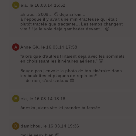
E
ela
, le 16.03.14 15:52
ah oui... 2008... 🙄 déjà si loin...
à l'époque il y avait une mini-tracteuse qui était
plutôt tractée que tractante... Les temps changent
vite !!! je la voie déjà gambader devant... 😉
A
Anne GK
, le 16.03.14 17:58
"alors que d'autres flirtaient déjà avec les sommets
en choisissant les itinéraires aériens." 🤣
Bouge pas j'envoie la photo de ton itinéraire dans
les boulettes et plaques de reptation!!
... de rien, c'est cadeau 😎
E
ela
, le 16.03.14 18:18
Aneska, viens vite ici prendre ta fessée
D
damichou
, le 16.03.14 19:36
moi je veux bien 🙂