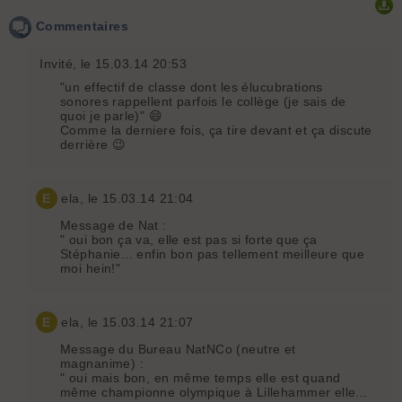
Commentaires
Invité
, le 15.03.14 20:53
"un effectif de classe dont les élucubrations
sonores rappellent parfois le collège (je sais de
quoi je parle)" 😄
Comme la derniere fois, ça tire devant et ça discute
derrière 😉
E
ela
, le 15.03.14 21:04
Message de Nat :
" oui bon ça va, elle est pas si forte que ça
Stéphanie... enfin bon pas tellement meilleure que
moi hein!"
E
ela
, le 15.03.14 21:07
Message du Bureau NatNCo (neutre et
magnanime) :
" oui mais bon, en même temps elle est quand
même championne olympique à Lillehammer elle...