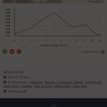
Tiles © Esri
Géoportail IGN
Cette sortie
Vue 1710 fois
Ils ont aimé :
rafale38
,
Bonatt
,
Capitaine_BenA
,
aymeric38
,
Daft Gum
,
bebber
,
elie.poncet
,
HDlameije
,
Julianeta
Partager