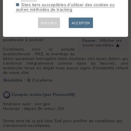
Météo/températures : beau et froid
Dent du Pra (2623
Sites tiers succeptibles d'utiliser des cookies ou
(-5 à 8h au parking)
m)
autres méthodes de tracking
Conditions d'accès/altitude du
parking : RAS
Orientation :
SE
Altitude de chaussage/déchaussage
REFUSER
ACCEPTER
: parking
Dénivelé :
1527 m.
Conditions pour le ski : Excellente,
Ski :
3.2
une neige parfaite, forêt remplie et
poudreuse à souhait
Faune :
Afficher les
zones sensibles
Conditions nivo et activité
avalancheuse : RAS, le manteau au
bâton paraissait homogène mais manteau très épais (bâton qui
s'enfonce intégralement comme dans du beurre), une
avalanche ferait du dégât mais aucun signe d'instabilité relevé
de notre côté
Skiabilité :
😄 Excellente
Compte rendu (par Pressor38)
Itinéraire suivi : voir gpx
Horaires : départ 8h retour 15h
Sortie dent de la pra face Sud pour profiter de conditions qui
s'annoncent excellentes