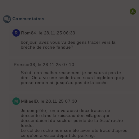
Commentaires
R
Rom84
, le 28.11.25 06:33
bonjour, avez vous vu des gens tracer vers la
brèche de roche fendue?
Pressor38
, le 28.11.25 07:10
Salut, non malheureusement je ne saurai pas te
dire. On a vu une seule trace sous l aigleton qui je
pense remontait jusqu'au pas de la coche
M
MikaelD
, le 28.11.25 07:30
Je complète, on a vu aussi deux traces de
descente dans le ruisseau des villages qui
descendaient du secteur pointe de la Scia/ roche
fendu.
Le col de roche noir semble avoir été tracé d'après
ce qu'on a vu au départ du parking.