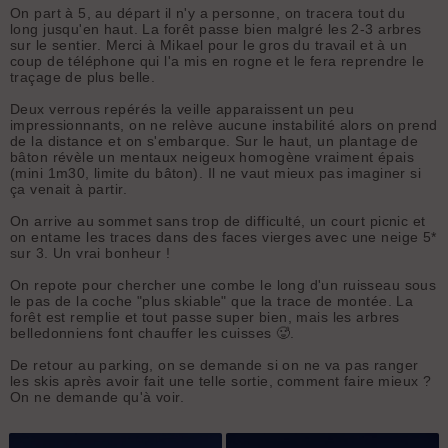
On part à 5, au départ il n'y a personne, on tracera tout du
long jusqu'en haut. La forêt passe bien malgré les 2-3 arbres
sur le sentier. Merci à Mikael pour le gros du travail et à un
coup de téléphone qui l'a mis en rogne et le fera reprendre le
traçage de plus belle.
Deux verrous repérés la veille apparaissent un peu
impressionnants, on ne relève aucune instabilité alors on prend
de la distance et on s'embarque. Sur le haut, un plantage de
bâton révèle un mentaux neigeux homogène vraiment épais
(mini 1m30, limite du bâton). Il ne vaut mieux pas imaginer si
ça venait à partir.
On arrive au sommet sans trop de difficulté, un court picnic et
on entame les traces dans des faces vierges avec une neige 5*
sur 3. Un vrai bonheur !
On repote pour chercher une combe le long d'un ruisseau sous
le pas de la coche "plus skiable" que la trace de montée. La
forêt est remplie et tout passe super bien, mais les arbres
belledonniens font chauffer les cuisses 🥵.
De retour au parking, on se demande si on ne va pas ranger
les skis après avoir fait une telle sortie, comment faire mieux ?
On ne demande qu'à voir.