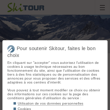
Pour soutenir Skitour, faites le bon
Solitude à la dent du Pra
choix
En cliquant sur "accepter" vous autorisez l'utilisation de
cookies à usage technique nécessaires au bon
fonctionnement du site, ainsi que l'utilisation de cookies
Sortie du
jeudi 27 novembre
tiers à des fins statistiques ou de personnalisation des
Massif :
Belledonne
annonces pour vous proposer des services et des offres
2025
Départ :
Rivier
adaptées à vos centres d'interêt.
d'Allemont (1276 m)
Pressor38
,
MikaelD
Vous pouvez à tout moment modifier ce choix ou obtenir
Topo associé :
des informations sur ces cookies sur la page des
Dent du Pra, Versant
conditions générales d'utilisation du service :
Conditions nivologiques,
sud
Utilisation de vos données personnelles
accès & météo
Sommet associé :
Cookies