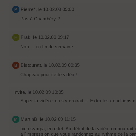
SW.
Pierre*
, le 10.02.09 09:00
P
Pas à Chambéry ?
Frak
, le 10.02.09 09:17
F
Non ... en fin de semaine
Bistourett
, le 10.02.09 09:35
B
Chapeau pour cette vidéo !
Invité
, le 10.02.09 10:05
Super ta vidéo : on s'y croirait...! Extra les conditions 
MartinB
, le 10.02.09 11:15
M
bien sympa, en effet. Au début de la vidéo, on pourrait 
a l'impression que vous randonnez au rythme de la ban