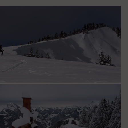
e de la Croix : Montée par l'arête E, on voit à droite le départ de la
face ENE.