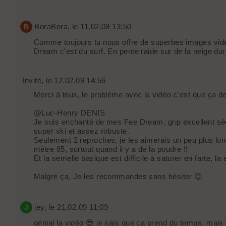
BoraBora
, le 11.02.09 13:50
B
Comme toujours tu nous offre de superbes images vidé
Dream c'est du surf. En pente raide sur de la neige du
Invité
, le 12.02.09 14:56
Merci à tous, le problème avec la vidéo c'est que ça d
@Luc-Henry DENIS
Je suis enchanté de mes Fee Dream, grip excellent sécu
super ski et assez robuste.
Seulement 2 reproches, je les aimerais un peu plus lo
mètre 85, surtout quand il y a de la poudre !!
Et la semelle basique est difficile à saturer en farte, l
Malgré ça, Je les recommandes sans hésiter 😉
jey
, le 21.02.09 11:09
J
génial la vidéo 😎 je sais que ça prend du temps, mais