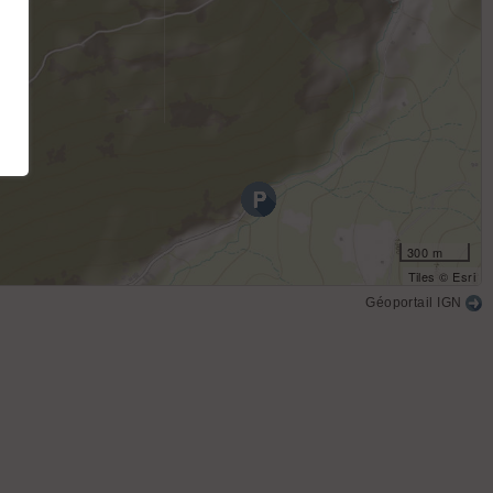
300 m
Tiles © Esri
Géoportail IGN