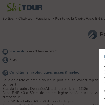
Sorties
>
Chablais - Faucigny
> Pointe de la Croix, Face ENE e
P
Sortie du
lundi 9 février 2009
Frak
Conditions nivologiques, accès & météo
Belle éclaircie et petit e douceur, puis ciel se voilant rapidem
bon vent.
Etat de la route : Dégagée Altitude du parking : 1118m
Face ENE 40 à 50cm de poudre légère posée sur une vieille
profondeur.
Face W des Follys 40 à 50 de poudre légère.