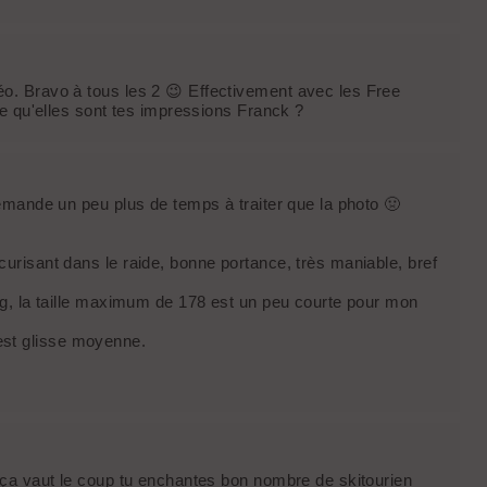
o. Bravo à tous les 2 😉 Effectivement avec les Free
re qu'elles sont tes impressions Franck ?
emande un peu plus de temps à traiter que la photo 🤢
risant dans le raide, bonne portance, très maniable, bref
ng, la taille maximum de 178 est un peu courte pour mon
a est glisse moyenne.
 ça vaut le coup tu enchantes bon nombre de skitourien