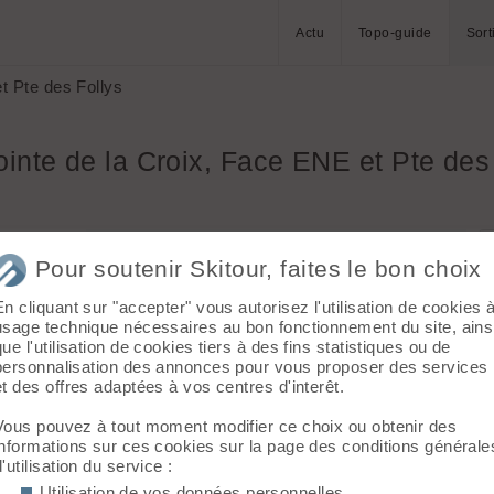
Actu
Topo-guide
Sort
t Pte des Follys
ointe de la Croix, Face ENE et Pte des
Massif :
Chablais - Faucigny
Pour soutenir Skitour, faites le bon choix
Départ :
La Villaz (1118 m)
En cliquant sur "accepter" vous autorisez l'utilisation de cookies 
Topo associé :
Pointe de la Croix (Croix de
usage technique nécessaires au bon fonctionnement du site, ains
l'Ecuelle), Versant Sud-Est
que l'utilisation de cookies tiers à des fins statistiques ou de
personnalisation des annonces pour vous proposer des services
Sommet associé :
Pointe de la Croix (Croix
ent avec un
et des offres adaptées à vos centres d'interêt.
de l'Ecuelle) (1815 m)
Vous pouvez à tout moment modifier ce choix ou obtenir des
Orientation :
SE
 croûte en
informations sur ces cookies sur la page des conditions générale
d'utilisation du service :
Dénivelé :
1270 m.
Utilisation de vos données personnelles
Ski :
2.1