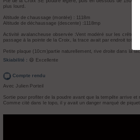
Pte de la Croix SE poudre légère, puis en dessous de 1500m
plus lourd.
Altitude de chaussage (montée) : 1118m
Altitude de déchaussage (descente) :1118mp
Activité avalancheuse observée :Vent modéré sur les crêtes o
passage à la pointe de la Croix, la trace avait par endroit total
Petite plaque (10cm)partie naturellement, rive droite dans la f
Skiabilité :
😄 Excellente
Compte rendu
Avec Julien Porteil
Sortie pour profiter de la poudre avant que la tempête arrive et 
Comme cité dans le topo, il y avait un danger marqué de piquet et