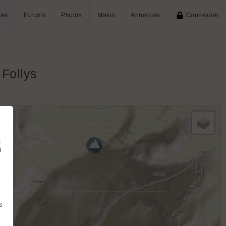
ies
Forums
Photos
Matos
Annonces
Connexion
 Follys
+
−
à
i
s