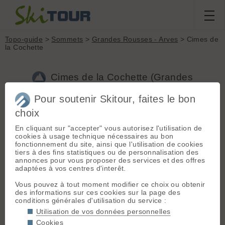
Topo-guide
>
Sommets
>
Grandes Rousses - Arves
> Cimes de
la Cochette
Cimes de la Cochette (Grandes
Rousses - Arves, 3240m)
Pour soutenir Skitour, faites le bon
choix
Dome de la Cochette 3041 m : sommet entre les Cimes de la
Cochette et l'Aiguille Noire, offrant une face ouest de grande
En cliquant sur "accepter" vous autorisez l'utilisation de
ampleur.
cookies à usage technique nécessaires au bon
fonctionnement du site, ainsi que l'utilisation de cookies
tiers à des fins statistiques ou de personnalisation des
Topos associés - Cimes de la Cochette
annonces pour vous proposer des services et des offres
adaptées à vos centres d'interêt.
Cimes de la Cochette, face ouest
(D+ 2100m / Ski 4.3)
Vous pouvez à tout moment modifier ce choix ou obtenir
Cimes de la Cochette, Couloir NNW depuis le col de la Croix
des informations sur ces cookies sur la page des
de Fer
(D+ 1750m / Ski 4.1)
GPX
conditions générales d'utilisation du service :
Cimes de la Cochette, Glacier de Cote blanc, Aig Laisse
(D+
Utilisation de vos données personnelles
1600m / Ski 3.1)
Cookies
Cimes de la Cochette, Couloir NNW par les Aiguillettes de