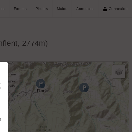
ies
Forums
Photos
Matos
Annonces
Connexion
nflent, 2774m)
+
−
à
i
s