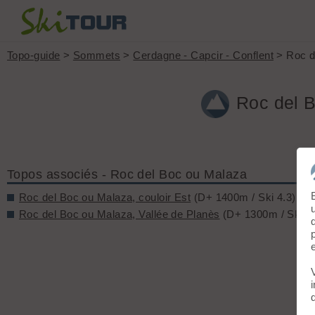
Topo-guide
>
Sommets
>
Cerdagne - Capcir - Conflent
> Roc d
Roc del B
Topos associés - Roc del Boc ou Malaza
Roc del Boc ou Malaza, couloir Est
(D+ 1400m / Ski 4.3)
Roc del Boc ou Malaza, Vallée de Planès
(D+ 1300m / Ski 2.