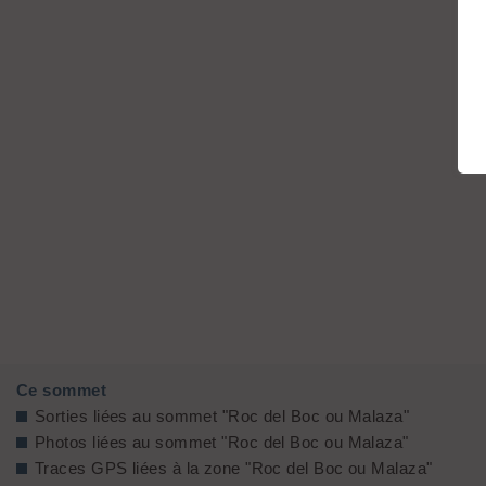
Ce sommet
Sorties liées au sommet "Roc del Boc ou Malaza"
Photos liées au sommet "Roc del Boc ou Malaza"
Traces GPS liées à la zone "Roc del Boc ou Malaza"