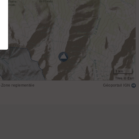
1 km
Tiles © Esri
Zone reglementée
Géoportail IGN