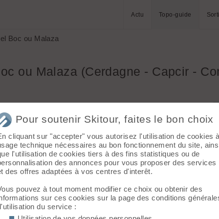
Actu
Topo-guide
Sort
el Boc ou Malaza
oc ou Malaza (Cerdagne - Capcir - Co
Pour soutenir Skitour, faites le bon choix
En cliquant sur "accepter" vous autorisez l'utilisation de cookies 
usage technique nécessaires au bon fonctionnement du site, ains
3)
que l'utilisation de cookies tiers à des fins statistiques ou de
personnalisation des annonces pour vous proposer des services
et des offres adaptées à vos centres d'interêt.
Vous pouvez à tout moment modifier ce choix ou obtenir des
informations sur ces cookies sur la page des conditions générale
d'utilisation du service :
Utilisation de vos données personnelles