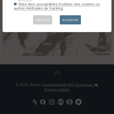
Sites tiers succeptibles d'utiliser des cookies ou
autres méthodes de tracking
REFUSER
ACCEPTER
500 m
Tiles © Esri
© 2026 Skitour
Confidentialité
API
Contribuez ❤️
Contact admin