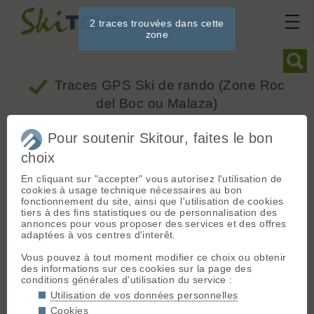
2 traces trouvées dans cette
zone
Traces GPS Ski de rando
(Zone Roc
del Boc ou Malaza)
Pour soutenir Skitour, faites le bon
Dénivelé
Ski
choix
Mois
Depuis
En cliquant sur "accepter" vous autorisez l'utilisation de
cookies à usage technique nécessaires au bon
fonctionnement du site, ainsi que l'utilisation de cookies
+
tiers à des fins statistiques ou de personnalisation des
annonces pour vous proposer des services et des offres
−
adaptées à vos centres d'interêt.
Vous pouvez à tout moment modifier ce choix ou obtenir
des informations sur ces cookies sur la page des
conditions générales d'utilisation du service :
Utilisation de vos données personnelles
Cookies