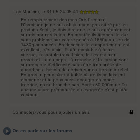
ToniMancini
, le 31.05.24 05:41
En remplacement des mes Orb Freebird.
D'habitude je ne suis absolument pas attiré par les
produits Scott, je dois dire que je suis agréablement
surpris par ces lattes. En montée ils tiennent le dur
sans problème par contre pesés à 1650g au lieu de
1480g annoncés. En descente le comportement est
excellent, très alpin. Plutôt maniable à faible
vitesse, la spatule travail bien, le flex est bien
reparti et il a du peps. L'accroche et la torsion sont
surprenante d'efficacité sans être trop présente
quand on a besoin de dériver sur du terrain à relief.
En gros tu peux skier à faible allure ils se laissent
emmener et tu peux aussi engager en mode
freeride, ça ne bronche pas. Après 50.000m de D+
aucune usure prématurée ou exagérée c'est plutôt
costaud.
Connectez-vous pour ajouter un avis
On en parle sur les forums