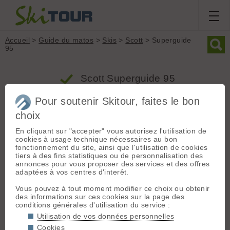
Accueil
>
Guide du matos
>
Skis
>
Scott
> Superguide
95
Scott Superguide 95
Pour soutenir Skitour, faites le bon
Produit
Ski tourisme
choix
Groupe : Skis
En cliquant sur "accepter" vous autorisez l'utilisation de
Poids
Largeur
Rayon
cookies à usage technique nécessaires au bon
Marque : Scott
2880g
95mm
21m
fonctionnement du site, ainsi que l'utilisation de cookies
Modèle : Superguide 95
tiers à des fins statistiques ou de personnalisation des
Type : Ski tourisme
annonces pour vous proposer des services et des offres
adaptées à vos centres d'interêt.
Profil : Classique
Profil classique
Taille de référence : 178 cm
Vous pouvez à tout moment modifier ce choix ou obtenir
Largeur patin : 95 mm (en 178 cm)
des informations sur ces cookies sur la page des
conditions générales d'utilisation du service :
Rayon de courbure : 21 m (en 178 cm)
Utilisation de vos données personnelles
Poids (la paire) : 2880 grammes (en 178 cm)
Cookies
Surface [
?
] : 1870 cm2