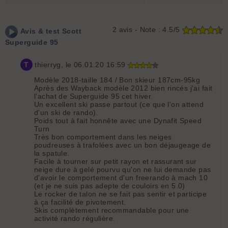
2
avis - Note :
4.5/5
Avis & test
Scott
Superguide 95
T
thierryg
, le 06.01.20 16:59
Modèle 2018-taille 184 / Bon skieur 187cm-95kg
Après des Wayback modèle 2012 bien rincés j'ai fait
l'achat de Superguide 95 cet hiver.
Un excellent ski passe partout (ce que l'on attend
d'un ski de rando).
Poids tout à fait honnête avec une Dynafit Speed
Turn
Très bon comportement dans les neiges
poudreuses à trafolées avec un bon déjaugeage de
la spatule.
Facile à tourner sur petit rayon et rassurant sur
neige dure à gelé pourvu qu'on ne lui demande pas
d'avoir le comportement d'un freerando à mach 10
(et je ne suis pas adepte de couloirs en 5.0)
Le rocker de talon ne se fait pas sentir et participe
à ça facilité de pivotement.
Skis complètement recommandable pour une
activité rando régulière.