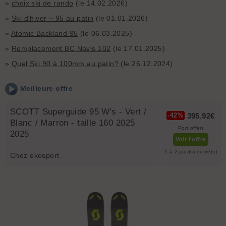
»
choix ski de rando
(le 14.02.2026)
»
Ski d'hiver ~ 95 au patin
(le 01.01.2026)
»
Atomic Backland 95
(le 06.03.2025)
»
Remplacement BC Navis 102
(le 17.01.2025)
»
Quel Ski 90 à 100mm au patin?
(le 26.12.2024)
Meilleure offre
SCOTT Superguide 95 W's - Vert /
395.92€
-42%
Blanc / Marron - taille 160 2025
Port offert
2025
Voir l'offre
1 à 2 jour(s) ouvré(s)
Chez ekosport