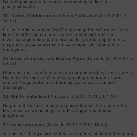
Balto38,puisque tu as vu des avalanches,en live en
plus,yaplusqu'à
11.
Tunnel Galibier ouvert/ hiver ?
(Dawa le 08.02.2021 à
17:17)
La limite administrative 05/73 et du coup Paca/Aura est bien la
ligne de crête. Je confirme que le tunnel est fermé en
hiver,passage obligé par le vrai col;les portes empêchent la
neige de s'y accumuler ce qui compliquerait rudement le
déneigem...
12.
Idées de rando safe Hautes Alpes
(Dawa le 31.01.2021 à
20:19)
Prudence tout de même,la nivo n'est pas terrible,1 mort au Pic
Blanc du Galibier,ce n'est hélas pas le premier dans cette
course. Neige cette nuit et demain,ça va pas vraiment
s'arranger.
13.
Utilité réelle leash?
(Dawa le 15.01.2021 à 07:20)
Ne pas oublier que les bâtons peuvent aussi faire ancre. Sur
les conseils d'un guide,j'ai viré les dragonnes depuis
longtemps.
14.
us et coutumes
(Dawa le 11.12.2020 à 18:58)
Je suis sorti hier,j'ai croisé 4 fois des gens,j'ai du dire bonjour 4