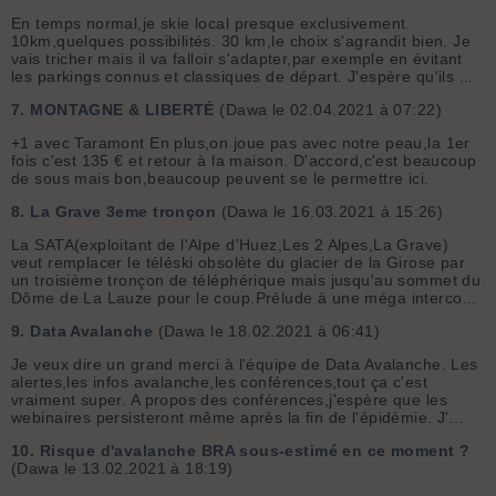
En temps normal,je skie local presque exclusivement.
10km,quelques possibilités. 30 km,le choix s'agrandit bien. Je
vais tricher mais il va falloir s'adapter,par exemple en évitant
les parkings connus et classiques de départ. J'espère qu'ils ...
7.
MONTAGNE & LIBERTÉ
(Dawa le 02.04.2021 à 07:22)
+1 avec Taramont En plus,on joue pas avec notre peau,la 1er
fois c'est 135 € et retour à la maison. D'accord,c'est beaucoup
de sous mais bon,beaucoup peuvent se le permettre ici.
8.
La Grave 3eme tronçon
(Dawa le 16.03.2021 à 15:26)
La SATA(exploitant de l'Alpe d'Huez,Les 2 Alpes,La Grave)
veut remplacer le téléski obsolète du glacier de la Girose par
un troisième tronçon de téléphérique mais jusqu'au sommet du
Dôme de La Lauze pour le coup.Prélude à une méga interco...
9.
Data Avalanche
(Dawa le 18.02.2021 à 06:41)
Je veux dire un grand merci à l'équipe de Data Avalanche. Les
alertes,les infos avalanche,les conférences,tout ça c'est
vraiment super. A propos des conférences,j'espère que les
webinaires persisteront même après la fin de l'épidémie. J'...
10.
Risque d'avalanche BRA sous-estimé en ce moment ?
(Dawa le 13.02.2021 à 18:19)