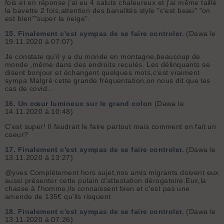
fois et en réponse j'ai eu 4 saluts chaleureux et j'ai même taillé
la bavette 2 fois,attention des banalités style "c'est beau" "on
est bien""super la neige".
15.
Finalement c'est sympas de se faire controler.
(Dawa le
19.11.2020 à 07:07)
Je constate qu'il y a du monde en montagne,beaucoup de
monde ,même dans des endroits reculés. Les délinquants se
disent bonjour et échangent quelques mots,c'est vraiment
sympa Malgré cette grande fréquentation,on nous dit que les
cas de covid...
16.
Un cœur lumineux sur le grand colon
(Dawa le
14.11.2020 à 10:48)
C'est super! Il faudrait le faire partout mais comment on fait un
coeur?
17.
Finalement c'est sympas de se faire controler.
(Dawa le
13.11.2020 à 13:27)
@yves Complétement hors sujet,nos amis migrants doivent eux
aussi présenter cette putain d'attestation dérogatoire.Eux,la
chasse à l'homme,ils connaissent bien et c'est pas une
amende de 135€ qu'ils risquent.
18.
Finalement c'est sympas de se faire controler.
(Dawa le
13.11.2020 à 07:26)