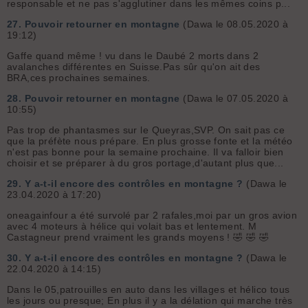
responsable et ne pas s'agglutiner dans les mêmes coins p...
27.
Pouvoir retourner en montagne
(Dawa le 08.05.2020 à
19:12)
Gaffe quand même ! vu dans le Daubé 2 morts dans 2
avalanches différentes en Suisse.Pas sûr qu'on ait des
BRA,ces prochaines semaines.
28.
Pouvoir retourner en montagne
(Dawa le 07.05.2020 à
10:55)
Pas trop de phantasmes sur le Queyras,SVP. On sait pas ce
que la préfète nous prépare. En plus grosse fonte et la météo
n'est pas bonne pour la semaine prochaine. Il va falloir bien
choisir et se préparer à du gros portage,d'autant plus que...
29.
Y a-t-il encore des contrôles en montagne ?
(Dawa le
23.04.2020 à 17:20)
oneagainfour a été survolé par 2 rafales,moi par un gros avion
avec 4 moteurs à hélice qui volait bas et lentement. M
Castagneur prend vraiment les grands moyens ! 🤣 🤣 🤣
30.
Y a-t-il encore des contrôles en montagne ?
(Dawa le
22.04.2020 à 14:15)
Dans le 05,patrouilles en auto dans les villages et hélico tous
les jours ou presque; En plus il y a la délation qui marche très