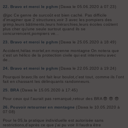
22.
Bravo et merci le pghm
(Dawa le 05.06.2020 à 07:23)
@jpc Ce genre de surcoût est bien caché. Pas difficile
d'imaginer que 2 structures,voir 3 avec les pompiers des
grimp,leurs bâtiments,leurs hiérarchies,leurs écoles coûtent
plus cher qu'une seule surtout quand ils se
concurrencent,pompiers ve...
23.
Bravo et merci le pghm
(Dawa le 25.05.2020 à 18:49)
Accident,hélas mortel,en moyenne montagne
On notera que
c'est un hélico de la protection civile qui est intervenu avec
de...
24.
Bravo et merci le pghm
(Dawa le 22.05.2020 à 19:24)
Pourquoi bravo;Ils ont fait leur boulot,c'est tout, comme ils l'ont
fait en chassant les délinquants randonneurs.
25.
BRA
(Dawa le 15.05.2020 à 17:45)
Pour ceux qui l'aurait pas remarqué,retour des BRA 😎 😎 😎
26.
Pouvoir retourner en montagne
(Dawa le 10.05.2020 à
07:08)
Pour le 05,la pratique individuelle est autorisée sans
restrictions,d'après ce que j'ai pu voir
Il faudra être