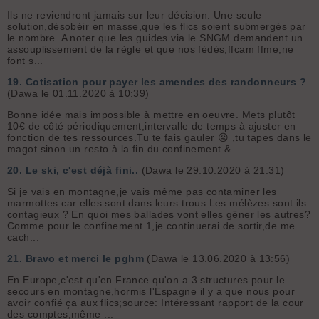
Ils ne reviendront jamais sur leur décision. Une seule
solution,désobéir en masse,que les flics soient submergés par
le nombre. A noter que les guides via le SNGM demandent un
assouplissement de la règle et que nos fédés,ffcam ffme,ne
font s...
19.
Cotisation pour payer les amendes des randonneurs ?
(Dawa le 01.11.2020 à 10:39)
Bonne idée mais impossible à mettre en oeuvre. Mets plutôt
10€ de côté périodiquement,intervalle de temps à ajuster en
fonction de tes ressources.Tu te fais gauler 😡 ,tu tapes dans le
magot sinon un resto à la fin du confinement &...
20.
Le ski, c'est déjà fini..
(Dawa le 29.10.2020 à 21:31)
Si je vais en montagne,je vais même pas contaminer les
marmottes car elles sont dans leurs trous.Les mélèzes sont ils
contagieux ? En quoi mes ballades vont elles gêner les autres?
Comme pour le confinement 1,je continuerai de sortir,de me
cach...
21.
Bravo et merci le pghm
(Dawa le 13.06.2020 à 13:56)
En Europe,c'est qu'en France qu'on a 3 structures pour le
secours en montagne,hormis l'Espagne il y a que nous pour
avoir confié ça aux flics;source:
Intéressant rapport de la cour
des comptes,même ...