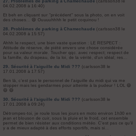
27.
Problèmes de parking à Chamechaude
(carlsson38 le
04.02.2008 à 16:40)
Et beh en cliquant sur "précédent" sous la photo, on en voit
des choses... 😄 Ouuuuhhhh le petit coquinou !
28.
Problèmes de parking à Chamechaude
(carlsson38 le
04.02.2008 à 15:57)
Ahhh le respect, une bien vaste question : LE RESPECT :
Attitude de réserve, de piété envers une chose considérée
pour sa valeur morale. Toucher qqc. avec respect; respect de
la famille, du drapeau, de la loi, de la vérité, d'un idéal; res...
29.
Sécurité à l'aiguille du Midi ???
(carlsson38 le
17.01.2008 à 17:57)
Ben là, c'est pas le personnel de l'aiguille du midi qui va me
stopper mais les gendarmes pour atteinte à la pudeur ! LOL 😄
😄 😄
30.
Sécurité à l'aiguille du Midi ???
(carlsson38 le
17.01.2008 à 09:24)
Détrompes-toi, je roule tous les jours en moto environ 1h30 en
jean et blouson de cuir, sous la pluie et le froid, cet ensemble
permet de bien résister aux conditions météo. C'est pas ce qu'il
y a de mieux adapté à des efforts sportifs, mais si...