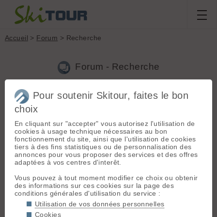
Accueil
>
Forum
> Recherche
Forum - Recherche
Pour soutenir Skitour, faites le bon
Nouveau sujet
|
Voir tous les sujets
choix
76 résultats
En cliquant sur "accepter" vous autorisez l'utilisation de
1.
Emile Allais
(carlsson38 le 18.05.2008 à 08:02)
cookies à usage technique nécessaires au bon
fonctionnement du site, ainsi que l'utilisation de cookies
Kayaski, je sais que les points négatifs prennent toujours le
tiers à des fins statistiques ou de personnalisation des
dessus partout, mais je suis convaincu que si il n'y avait pas eu
annonces pour vous proposer des services et des offres
cet essort du ski, on en serait encore à l'age de pierre dans
adaptées à vos centres d'interêt.
nos contrées. Quid des villes, des routes d'accès, des...
Vous pouvez à tout moment modifier ce choix ou obtenir
2.
Emile Allais
(carlsson38 le 17.05.2008 à 18:55)
des informations sur ces cookies sur la page des
conditions générales d'utilisation du service :
Une petite citation de ce skieur, Ben en fait, c'est pas n'importe
quel skieur justement. C'est l'inventeur du ski moderne. Donc
Utilisation de vos données personnelles
c'est normal qu'il n'ait qu'une vision commerciale des choses. A
Cookies