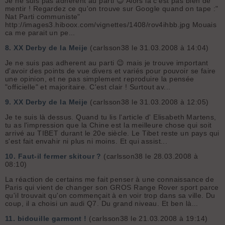
Je ne suis pas adherent au parti 😉 Alors là c'est pas bien de
mentir ! Regardez ce qu'on trouve sur Google quand on tape :"
Nat Parti communiste"
http://images3.hiboox.com/vignettes/1408/rov4ihbb.jpg Mouais
ca me parait un pe...
8.
XX Derby de la Meije
(carlsson38 le 31.03.2008 à 14:04)
Je ne suis pas adherent au parti 😉 mais je trouve important
d'avoir des points de vue divers et variés pour pouvoir se faire
une opinion, et ne pas simplement reproduire la pensée
"officielle" et majoritaire. C'est clair ! Surtout av...
9.
XX Derby de la Meije
(carlsson38 le 31.03.2008 à 12:05)
Je te suis là dessus. Quand tu lis l'article d' Elisabeth Martens,
tu as l'impression que la Chine est la meilleure chose qui soit
arrivé au TIBET durant le 20e siècle. Le Tibet reste un pays qui
s'est fait envahir ni plus ni moins. Et qui assist...
10.
Faut-il fermer skitour ?
(carlsson38 le 28.03.2008 à
08:10)
La réaction de certains me fait penser à une connaissance de
Paris qui vient de changer son GROS Range Rover sport parce
qu'il trouvait qu'on commençait à en voir trop dans sa ville. Du
coup, il a choisi un audi Q7. Du grand niveau. Et ben là...
11.
bidouille garmont !
(carlsson38 le 21.03.2008 à 19:14)