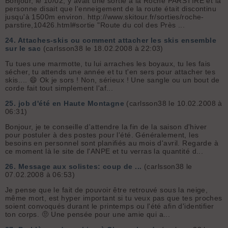
Bonjour, le 10/02, y avait une sortie à la Roche PARSTIRE et la
personne disait que l'enneigement de la route était discontinu
jusqu'à 1500m environ. http://www.skitour.fr/sorties/roche-
parstire,10426.html#sortie "Route du col des Près ...
24.
Attaches-skis ou comment attacher les skis ensemble
sur le sac
(carlsson38 le 18.02.2008 à 22:03)
Tu tues une marmotte, tu lui arraches les boyaux, tu les fais
sécher, tu attends une année et tu t'en sers pour attacher tes
skis.... 😄 Ok je sors ! Non, sérieux ! Une sangle ou un bout de
corde fait tout simplement l'af...
25.
job d'été en Haute Montagne
(carlsson38 le 10.02.2008 à
06:31)
Bonjour, je te conseille d'attendre la fin de la saison d'hiver
pour postuler à des postes pour l'été. Généralement, les
besoins en personnel sont planifiés au mois d'avril. Regarde à
ce moment là le site de l'ANPE et tu verras la quantité d...
26.
Message aux solistes: coup de ...
(carlsson38 le
07.02.2008 à 06:53)
Je pense que le fait de pouvoir être retrouvé sous la neige,
même mort, est hyper important si tu veux pas que tes proches
soient convoqués durant le printemps ou l'été afin d'identifier
ton corps. 🤨 Une pensée pour une amie qui a...