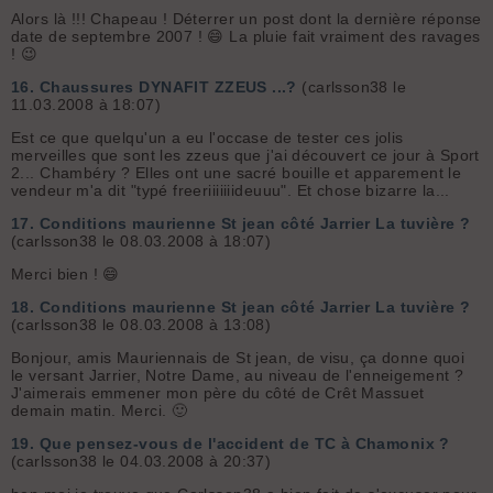
Alors là !!! Chapeau ! Déterrer un post dont la dernière réponse
date de septembre 2007 ! 😄 La pluie fait vraiment des ravages
! 😉
16.
Chaussures DYNAFIT ZZEUS ...?
(carlsson38 le
11.03.2008 à 18:07)
Est ce que quelqu'un a eu l'occase de tester ces jolis
merveilles que sont les zzeus que j'ai découvert ce jour à Sport
2... Chambéry ? Elles ont une sacré bouille et apparement le
vendeur m'a dit "typé freeriiiiiiideuuu". Et chose bizarre la...
17.
Conditions maurienne St jean côté Jarrier La tuvière ?
(carlsson38 le 08.03.2008 à 18:07)
Merci bien ! 😄
18.
Conditions maurienne St jean côté Jarrier La tuvière ?
(carlsson38 le 08.03.2008 à 13:08)
Bonjour, amis Mauriennais de St jean, de visu, ça donne quoi
le versant Jarrier, Notre Dame, au niveau de l'enneigement ?
J'aimerais emmener mon père du côté de Crêt Massuet
demain matin. Merci. 🙂
19.
Que pensez-vous de l'accident de TC à Chamonix ?
(carlsson38 le 04.03.2008 à 20:37)