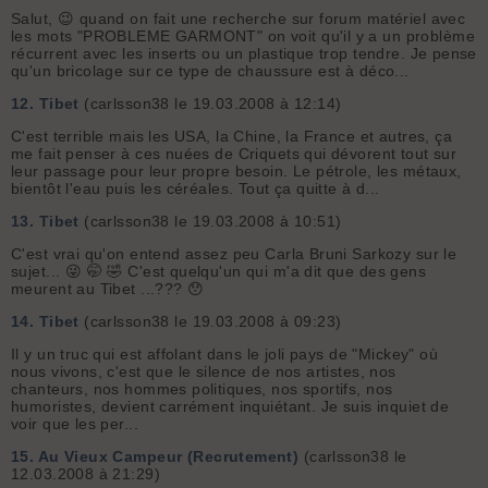
Salut, 😉 quand on fait une recherche sur forum matériel avec
les mots "PROBLEME GARMONT" on voit qu'il y a un problème
récurrent avec les inserts ou un plastique trop tendre. Je pense
qu'un bricolage sur ce type de chaussure est à déco...
12.
Tibet
(carlsson38 le 19.03.2008 à 12:14)
C'est terrible mais les USA, la Chine, la France et autres, ça
me fait penser à ces nuées de Criquets qui dévorent tout sur
leur passage pour leur propre besoin. Le pétrole, les métaux,
bientôt l'eau puis les céréales. Tout ça quitte à d...
13.
Tibet
(carlsson38 le 19.03.2008 à 10:51)
C'est vrai qu'on entend assez peu Carla Bruni Sarkozy sur le
sujet... 😜 🤭 🤣 C'est quelqu'un qui m'a dit que des gens
meurent au Tibet ...??? 😯
14.
Tibet
(carlsson38 le 19.03.2008 à 09:23)
Il y un truc qui est affolant dans le joli pays de "Mickey" où
nous vivons, c'est que le silence de nos artistes, nos
chanteurs, nos hommes politiques, nos sportifs, nos
humoristes, devient carrément inquiétant. Je suis inquiet de
voir que les per...
15.
Au Vieux Campeur (Recrutement)
(carlsson38 le
12.03.2008 à 21:29)