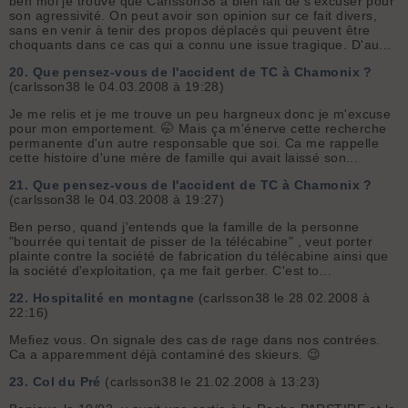
ben moi je trouve que Carlsson38 a bien fait de s'excuser pour
son agressivité. On peut avoir son opinion sur ce fait divers,
sans en venir à tenir des propos déplacés qui peuvent être
choquants dans ce cas qui a connu une issue tragique. D'au...
20.
Que pensez-vous de l'accident de TC à Chamonix ?
(carlsson38 le 04.03.2008 à 19:28)
Je me relis et je me trouve un peu hargneux donc je m'excuse
pour mon emportement. 🤭 Mais ça m'énerve cette recherche
permanente d'un autre responsable que soi. Ca me rappelle
cette histoire d'une mère de famille qui avait laissé son...
21.
Que pensez-vous de l'accident de TC à Chamonix ?
(carlsson38 le 04.03.2008 à 19:27)
Ben perso, quand j'entends que la famille de la personne
"bourrée qui tentait de pisser de la télécabine" , veut porter
plainte contre la société de fabrication du télécabine ainsi que
la société d'exploitation, ça me fait gerber. C'est to...
22.
Hospitalité en montagne
(carlsson38 le 28.02.2008 à
22:16)
Mefiez vous. On signale des cas de rage dans nos contrées.
Ca a apparemment déjà contaminé des skieurs. 😉
23.
Col du Pré
(carlsson38 le 21.02.2008 à 13:23)