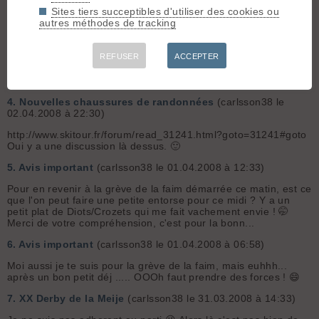
son époque, nous autres pauvres habitants des mo...
Sites tiers succeptibles d'utiliser des cookies ou
autres méthodes de tracking
3.
Motoneige
(carlsson38 le 28.04.2008 à 10:28)
Mode " PLAISANTERIE ENCLENCHEE " Je crois que je vais
militer pour l'utilisation de lance roquettes dans la Gendarmerie
REFUSER
ACCEPTER
nationale. Il doit bien exister une version de l'EC145 avec porte
missiles et mitrailleuse lourde intégrée. Mode " PLAISAN...
4.
Nouvelles chaussures de randonnées
(carlsson38 le
02.04.2008 à 22:30)
http://www.skitour.fr/forum/read_31241.html?goto=31241#goto
Oui y a une discussion là dessus. 🙂
5.
Avis important
(carlsson38 le 01.04.2008 à 12:33)
Pour en revenir à la grève de la faim démarrée ce matin, est ce
que l'on peut faire une petite entorse pour ce midi ? Y a un
petit plat de Diots/Crozets qui me fait vachement envie ! 🤭
Merci de votre compréhension, c'est pour la bonn...
6.
Avis important
(carlsson38 le 01.04.2008 à 06:58)
Moi aussi je te suis pour la grève de la faim, mais euhhh...
après un bon petit déj ..... OOOh faut prendre des forces ! 😄
7.
XX Derby de la Meije
(carlsson38 le 31.03.2008 à 14:33)