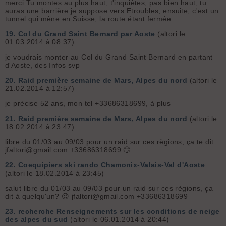
merci Tu montes au plus haut, t'inquiètes, pas bien haut, tu
auras une barrière je suppose vers Etroubles, ensuite, c'est un
tunnel qui mène en Suisse, la route étant fermée.
19.
Col du Grand Saint Bernard par Aoste
(altori le
01.03.2014 à 08:37)
je voudrais monter au Col du Grand Saint Bernard en partant
d'Aoste, des Infos svp
20.
Raid première semaine de Mars, Alpes du nord
(altori le
21.02.2014 à 12:57)
je précise 52 ans, mon tel +33686318699, à plus
21.
Raid première semaine de Mars, Alpes du nord
(altori le
18.02.2014 à 23:47)
libre du 01/03 au 09/03 pour un raid sur ces règions, ça te dit
jfaltori@gmail.com +33686318699 🙄
22.
Coequipiers ski rando Chamonix-Valais-Val d'Aoste
(altori le 18.02.2014 à 23:45)
salut libre du 01/03 au 09/03 pour un raid sur ces règions, ça
dit à quelqu'un? 😉 jfaltori@gmail.com +33686318699
23.
recherche Renseignements sur les conditions de neige
des alpes du sud
(altori le 06.01.2014 à 20:44)