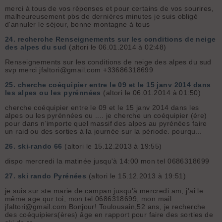
merci à tous de vos rèponses et pour certains de vos sourires,
malheureusement pbs de dernières minutes je suis obligé
d'annuler le séjour, bonne montagne à tous
24.
recherche Renseignements sur les conditions de neige
des alpes du sud
(altori le 06.01.2014 à 02:48)
Renseignements sur les conditions de neige des alpes du sud
svp merci jfaltori@gmail.com +33686318699
25.
cherche coéquipier entre le 09 et le 15 janv 2014 dans
les alpes ou les pyrénnées
(altori le 06.01.2014 à 01:50)
cherche coéquipier entre le 09 et le 15 janv 2014 dans les
alpes ou les pyrénnées ou .... je cherche un coéquipier (ére)
pour dans n'importe quel massif des alpes au pyrénées faire
un raid ou des sorties à la journée sur la période. pourqu...
26.
ski-rando 66
(altori le 15.12.2013 à 19:55)
dispo mercredi la matinée jusqu'à 14:00 mon tel 0686318699
27.
ski rando Pyrénées
(altori le 15.12.2013 à 19:51)
je suis sur ste marie de campan jusqu'à mercredi am, j'ai le
même age qur toi, mon tel 0686318699, mon mail
jfaltori@gmail.com Bonjour! Toulousain,52 ans, je recherche
des coéquipiers(ères) âge en rapport pour faire des sorties de