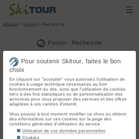
Accueil
>
Forum
> Recherche
Forum - Recherche
Pour soutenir Skitour, faites le bon
Nouveau sujet
|
Voir tous les sujets
choix
46 résultats
En cliquant sur "accepter" vous autorisez l'utilisation de
1.
4000m du valais. cherche coéquipiers
(altori le
cookies à usage technique nécessaires au bon
03.04.2017 à 22:21)
fonctionnement du site, ainsi que l'utilisation de cookies
tiers à des fins statistiques ou de personnalisation des
recherche coéquipiers du 21 au 29/04 pour les 4000 mètres du
annonces pour vous proposer des services et des offres
valais à ski
adaptées à vos centres d'interêt.
2.
Débutants à Chamonix
(altori le 17.01.2017 à 16:40)
Vous pouvez à tout moment modifier ce choix ou obtenir
des informations sur ces cookies sur la page des
Oui . A quelle heure rdv. Ou? 0686318699
conditions générales d'utilisation du service :
3.
co&quipier pour cette semaine, cham, albertville
(altori le
Utilisation de vos données personnelles
17.01.2017 à 10:45)
Cookies