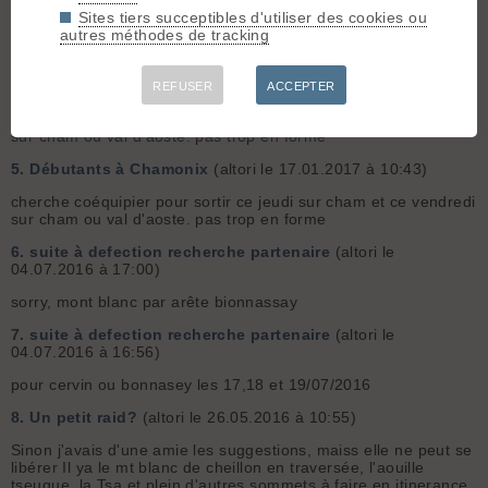
Sites tiers succeptibles d'utiliser des cookies ou
cherche coéquipier pour sortir ce jeudi sur cham et ce vendredi
autres méthodes de tracking
sur cham ou val d'aoste. ce mercredi sur règion albertville pas
trop en forme
4.
Débutants à Chamonix
(altori le 17.01.2017 à 10:43)
REFUSER
ACCEPTER
cherche coéquipier pour sortir ce jeudi sur cham et ce vendredi
sur cham ou val d'aoste. pas trop en forme
5.
Débutants à Chamonix
(altori le 17.01.2017 à 10:43)
cherche coéquipier pour sortir ce jeudi sur cham et ce vendredi
sur cham ou val d'aoste. pas trop en forme
6.
suite à defection recherche partenaire
(altori le
04.07.2016 à 17:00)
sorry, mont blanc par arête bionnassay
7.
suite à defection recherche partenaire
(altori le
04.07.2016 à 16:56)
pour cervin ou bonnasey les 17,18 et 19/07/2016
8.
Un petit raid?
(altori le 26.05.2016 à 10:55)
Sinon j'avais d'une amie les suggestions, maiss elle ne peut se
libérer Il ya le mt blanc de cheillon en traversée, l'aouille
tseuque, la Tsa et plein d'autres sommets à faire en itinerance