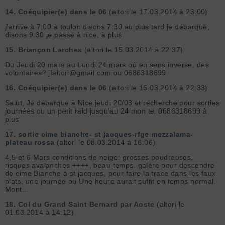
14.
Coéquipier(e) dans le 06
(altori le 17.03.2014 à 23:00)
j'arrive à 7;00 à toulon disons 7:30 au plus tard je débarque,
disons 9:30 je passe à nice, à plus
15.
Briançon Larches
(altori le 15.03.2014 à 22:37)
Du Jeudi 20 mars au Lundi 24 mars où en sens inverse, des
volontaires? jfaltori@gmail.com ou 0686318699
16.
Coéquipier(e) dans le 06
(altori le 15.03.2014 à 22:33)
Salut, Je débarque à Nice jeudi 20/03 et recherche pour sorties
journées ou un petit raid jusqu'au 24 mon tel 0686318699 à
plus
17.
sortie cime bianche- st jacques-rfge mezzalama-
plateau rossa
(altori le 08.03.2014 à 16:06)
4,5 et 6 Mars conditions de neige: grosses poudreuses,
risques avalanches ++++, beau temps. galère pour descendre
de cime Bianche à st jacques, pour faire la trace dans les faux
plats, une journée ou Une heure aurait suffit en temps normal.
Mont...
18.
Col du Grand Saint Bernard par Aoste
(altori le
01.03.2014 à 14:12)