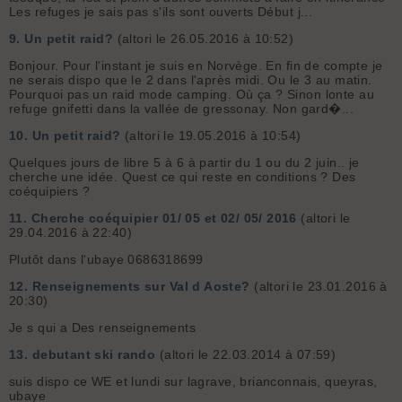
Les refuges je sais pas s'ils sont ouverts Début j...
9.
Un petit raid?
(altori le 26.05.2016 à 10:52)
Bonjour. Pour l'instant je suis en Norvège. En fin de compte je
ne serais dispo que le 2 dans l'après midi. Ou le 3 au matin.
Pourquoi pas un raid mode camping. Où ça ? Sinon lonte au
refuge gnifetti dans la vallée de gressonay. Non gard�...
10.
Un petit raid?
(altori le 19.05.2016 à 10:54)
Quelques jours de libre 5 à 6 à partir du 1 ou du 2 juin.. je
cherche une idée. Quest ce qui reste en conditions ? Des
coéquipiers ?
11.
Cherche coéquipier 01/ 05 et 02/ 05/ 2016
(altori le
29.04.2016 à 22:40)
Plutôt dans l'ubaye 0686318699
12.
Renseignements sur Val d Aoste?
(altori le 23.01.2016 à
20:30)
Je s qui a Des renseignements
13.
debutant ski rando
(altori le 22.03.2014 à 07:59)
suis dispo ce WE et lundi sur lagrave, brianconnais, queyras,
ubaye