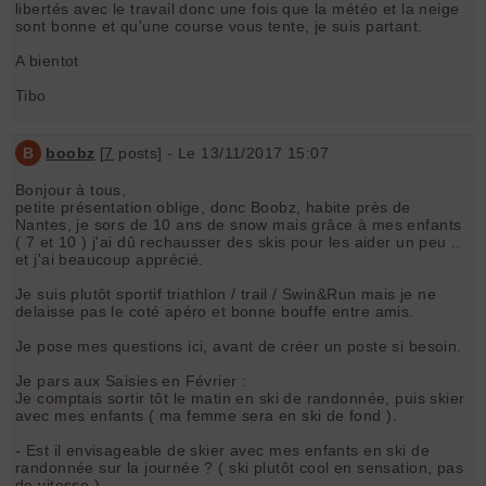
libertés avec le travail donc une fois que la météo et la neige
sont bonne et qu'une course vous tente, je suis partant.
A bientot
Tibo
B
boobz
[
7
posts] - Le 13/11/2017 15:07
Bonjour à tous,
petite présentation oblige, donc Boobz, habite près de
Nantes, je sors de 10 ans de snow mais grâce à mes enfants
( 7 et 10 ) j'ai dû rechausser des skis pour les aider un peu ..
et j'ai beaucoup apprécié.
Je suis plutôt sportif triathlon / trail / Swin&Run mais je ne
delaisse pas le coté apéro et bonne bouffe entre amis.
Je pose mes questions ici, avant de créer un poste si besoin.
Je pars aux Saisies en Février :
Je comptais sortir tôt le matin en ski de randonnée, puis skier
avec mes enfants ( ma femme sera en ski de fond ).
- Est il envisageable de skier avec mes enfants en ski de
randonnée sur la journée ? ( ski plutôt cool en sensation, pas
de vitesse )