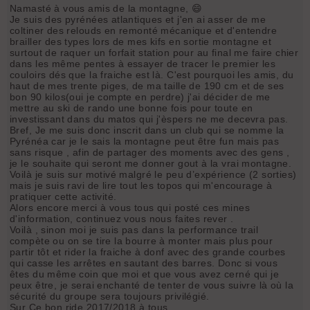
Namasté à vous amis de la montagne, 😄
Je suis des pyrénées atlantiques et j'en ai asser de me
coltiner des relouds en remonté mécanique et d'entendre
brailler des types lors de mes kifs en sortie montagne et
surtout de raquer un forfait station pour au final me faire chier
dans les même pentes à essayer de tracer le premier les
couloirs dés que la fraiche est là. C'est pourquoi les amis, du
haut de mes trente piges, de ma taille de 190 cm et de ses
bon 90 kilos(oui je compte en perdre) j'ai décider de me
mettre au ski de rando une bonne fois pour toute en
investissant dans du matos qui j'èspers ne me decevra pas.
Bref, Je me suis donc inscrit dans un club qui se nomme la
Pyrénéa car je le sais la montagne peut être fun mais pas
sans risque , afin de partager des moments avec des gens ,
je le souhaite qui seront me donner gout à la vrai montagne.
Voilà je suis sur motivé malgré le peu d’expérience (2 sorties)
mais je suis ravi de lire tout les topos qui m'encourage à
pratiquer cette activité.
Alors encore merci à vous tous qui posté ces mines
d'information, continuez vous nous faites rever .
Voilà , sinon moi je suis pas dans la performance trail
compète ou on se tire la bourre à monter mais plus pour
partir tôt et rider la fraiche à donf avec des grande courbes
qui casse les arrêtes en sautant des barres. Donc si vous
êtes du même coin que moi et que vous avez cerné qui je
peux être, je serai enchanté de tenter de vous suivre là où la
sécurité du groupe sera toujours privilégié.
Sur Ce bon ride 2017/2018 à tous