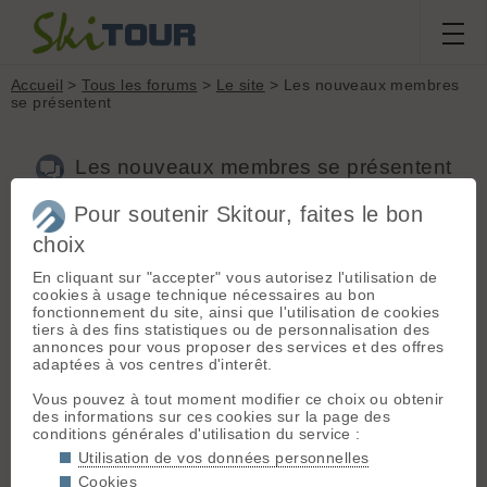
Accueil
>
Tous les forums
>
Le site
> Les nouveaux membres
se présentent
Les nouveaux membres se présentent
Pour soutenir Skitour, faites le bon
choix
Aller à la page :
Précédente
1
...
90
91
92
93
94
95
96
...
117
Suivante
En cliquant sur "accepter" vous autorisez l'utilisation de
cookies à usage technique nécessaires au bon
Nouveau sujet
Voir tous les sujets
Chercher
Archives
fonctionnement du site, ainsi que l'utilisation de cookies
tiers à des fins statistiques ou de personnalisation des
J
jlsk
[
4
posts] - Le 08/11/2017 14:21
annonces pour vous proposer des services et des offres
adaptées à vos centres d'interêt.
Bonjour, moi c'est Jean-Luc, je suis de Besançon et je fais du
ski de rando depuis 2008. Je consulte le site depuis pas mal
Vous pouvez à tout moment modifier ce choix ou obtenir
de temps sans avoir créé de compte, voilà c'est fait ! :-)
des informations sur ces cookies sur la page des
conditions générales d'utilisation du service :
Utilisation de vos données personnelles
T
TyleurDurden
[
1
post] - Le 09/11/2017 17:34
Cookies