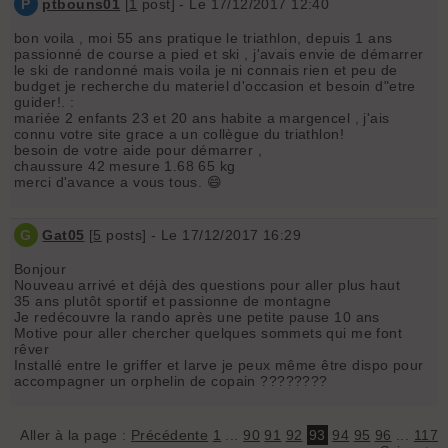
P
ptbouns01
[
1
post] - Le 17/12/2017 12:40
bon voila , moi 55 ans pratique le triathlon, depuis 1 ans
passionné de course a pied et ski , j'avais envie de démarrer
le ski de randonné mais voila je ni connais rien et peu de
budget je recherche du materiel d'occasion et besoin d"etre
guider!. :
mariée 2 enfants 23 et 20 ans habite a margencel , j'ais
connu votre site grace a un collègue du triathlon!
besoin de votre aide pour démarrer ,
chaussure 42 mesure 1.68 65 kg
merci d'avance a vous tous. 😄
G
Gat05
[
5
posts] - Le 17/12/2017 16:29
Bonjour
Nouveau arrivé et déjà des questions pour aller plus haut
35 ans plutôt sportif et passionne de montagne
Je redécouvre la rando après une petite pause 10 ans
Motive pour aller chercher quelques sommets qui me font
rêver
Installé entre le griffer et larve je peux même être dispo pour
accompagner un orphelin de copain ????????
Aller à la page :
Précédente
1
...
90
91
92
93
94
95
96
...
117