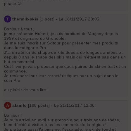
peace 😉
T
thermik-skis
[
1
post] - Le 18/11/2017 20:05
Bonjour à tous,
je me présente Hubert, je suis habitant de Vaujany depuis
1999 et originaire de Grenoble.
Je me suis inscrit sur Skitour pour présenter mes produits
dans la catégorie Pro .
J'ai un atelier de shape de kite depuis de longues années et
depuis 8 ans je shape des skis mais qui n'étaient pas dans un
but commercial.
Cet hiver je vais proposer quelques paires de ski en test et en
commande.
Je reviendrai sur leur caractéristiques sur un sujet dans le
coin Pro.
au plaisir de vous lire !
A
alainlo
[
198
posts] - Le 21/11/2017 12:00
Bonjour !
Je suis arrivé en avril sur grenoble pour trois ans de thèse,
bien décidé à visiter tous les sommets de la région !
Je pratique aussi l'alpinisme, l'escalade, le ski de fond et