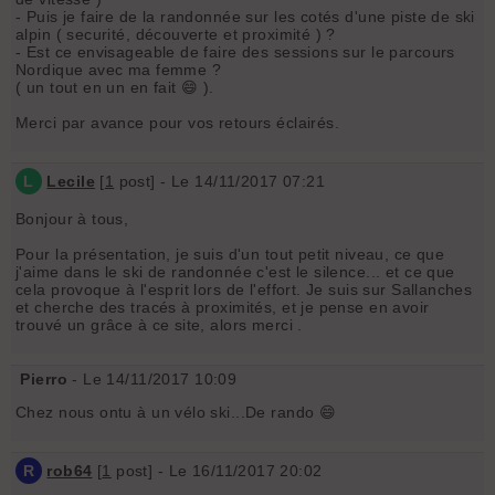
- Puis je faire de la randonnée sur les cotés d'une piste de ski
alpin ( securité, découverte et proximité ) ?
- Est ce envisageable de faire des sessions sur le parcours
Nordique avec ma femme ?
( un tout en un en fait 😄 ).
Merci par avance pour vos retours éclairés.
L
Lecile
[
1
post] - Le 14/11/2017 07:21
Bonjour à tous,
Pour la présentation, je suis d'un tout petit niveau, ce que
j'aime dans le ski de randonnée c'est le silence... et ce que
cela provoque à l'esprit lors de l'effort. Je suis sur Sallanches
et cherche des tracés à proximités, et je pense en avoir
trouvé un grâce à ce site, alors merci .
Pierro
- Le 14/11/2017 10:09
Chez nous ontu à un vélo ski...De rando 😄
R
rob64
[
1
post] - Le 16/11/2017 20:02