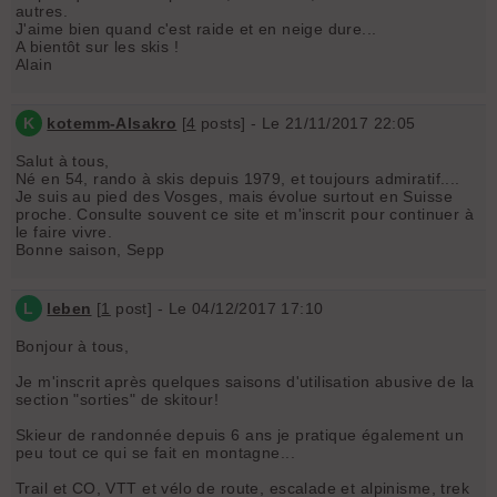
autres.
J'aime bien quand c'est raide et en neige dure...
A bientôt sur les skis !
Alain
K
kotemm-Alsakro
[
4
posts] - Le 21/11/2017 22:05
Salut à tous,
Né en 54, rando à skis depuis 1979, et toujours admiratif....
Je suis au pied des Vosges, mais évolue surtout en Suisse
proche. Consulte souvent ce site et m'inscrit pour continuer à
le faire vivre.
Bonne saison, Sepp
L
leben
[
1
post] - Le 04/12/2017 17:10
Bonjour à tous,
Je m'inscrit après quelques saisons d'utilisation abusive de la
section "sorties" de skitour!
Skieur de randonnée depuis 6 ans je pratique également un
peu tout ce qui se fait en montagne...
Trail et CO, VTT et vélo de route, escalade et alpinisme, trek