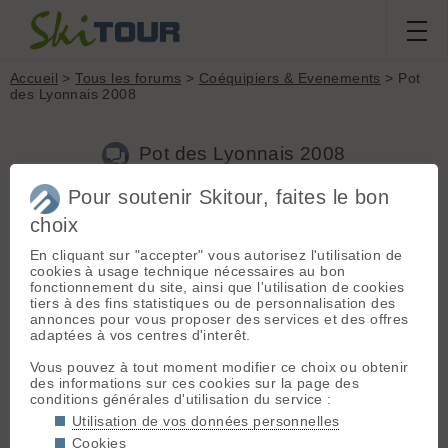
Accueil
>
Tous les forums
>
Coéquipiers & Evenements
> Pot
des Lyonnais 2008
Pot des Lyonnais 2008
Pour soutenir Skitour, faites le bon
choix
Aller à la page :
Précédente
1
2
3
4
5
Suivante
En cliquant sur "accepter" vous autorisez l'utilisation de
Nouveau sujet
Voir tous les sujets
Chercher
Archives
cookies à usage technique nécessaires au bon
fonctionnement du site, ainsi que l'utilisation de cookies
P
Pedro
[
251
posts] - Le 02/12/2008 10:28
tiers à des fins statistiques ou de personnalisation des
annonces pour vous proposer des services et des offres
Rolala c'te relou alors ! 😉 Bon les Grenoblois ne venez pas
adaptées à vos centres d'interêt.
polluer notre private quenelle discussion svp. Bande de jaloux
! 😜
Vous pouvez à tout moment modifier ce choix ou obtenir
des informations sur ces cookies sur la page des
conditions générales d'utilisation du service :
B
bruno_G
[
431
posts] - Le 02/12/2008 17:27
Utilisation de vos données personnelles
Faut les comprendre Pedro, ils en ont pas des apéros comme
Cookies