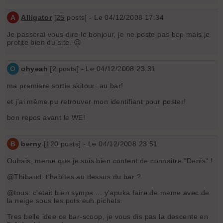
A
Alligator
[
25
posts] - Le 04/12/2008 17:34
Je passerai vous dire le bonjour, je ne poste pas bcp mais je
profite bien du site. 😉
O
ohyeah
[
2
posts] - Le 04/12/2008 23:31
ma premiere sortie skitour: au bar!
et j'ai même pu retrouver mon identifiant pour poster!
bon repos avant le WE!
B
berny
[
120
posts] - Le 04/12/2008 23:51
Ouhais, meme que je suis bien content de connaitre "Denis" !
@Thibaud: t'habites au dessus du bar ?
@tous: c'etait bien sympa ... y'apuka faire de meme avec de
la neige sous les pots euh pichets.
Tres belle idee ce bar-scoop, je vous dis pas la descente en