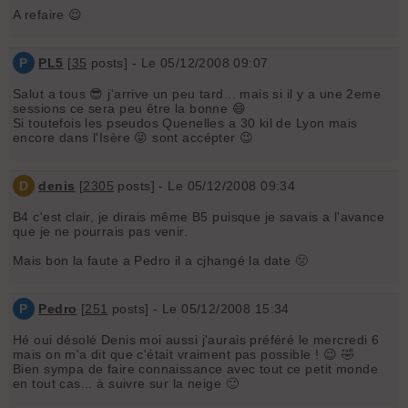
A refaire 😉
P
PL5
[
35
posts] - Le 05/12/2008 09:07
Salut a tous 😎 j'arrive un peu tard... mais si il y a une 2eme
sessions ce sera peu être la bonne 😄
Si toutefois les pseudos Quenelles a 30 kil de Lyon mais
encore dans l'Isère 😜 sont accépter 😉
D
denis
[
2305
posts] - Le 05/12/2008 09:34
B4 c'est clair, je dirais même B5 puisque je savais a l'avance
que je ne pourrais pas venir.
Mais bon la faute a Pedro il a cjhangé la date 🤢
P
Pedro
[
251
posts] - Le 05/12/2008 15:34
Hé oui désolé Denis moi aussi j'aurais préféré le mercredi 6
mais on m'a dit que c'était vraiment pas possible ! 😉 🤣
Bien sympa de faire connaissance avec tout ce petit monde
en tout cas... à suivre sur la neige 🙂