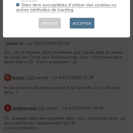
ça à Grenoble... 😜
Sites tiers succeptibles d'utiliser des cookies ou
autres méthodes de tracking
B
berny
[
120
posts] - Le 03/12/2008 13:00
REFUSER
ACCEPTER
J'y serai aussi !
Johan-K
- Le 03/12/2008 13:25
Aie : on m'informe dans l'oreillette que j'avais déjà la soirée
de prise par Turak aux Subsistances, donc c'est loupé pour
cette fois-ci 🤢 . A une prochaine ! 😉
B
berny
[
120
posts] - Le 03/12/2008 13:45
le pot pour les diurnes pourrait il se faire de 1é à 14h chez
Mroc ?
A
Ambrevetta
[
76
posts] - Le 04/12/2008 15:56
Yo, mangez bien une quenelle pour moi... peux pas venir car
suis coincée en déplacement pro 😡
a une prochaine...