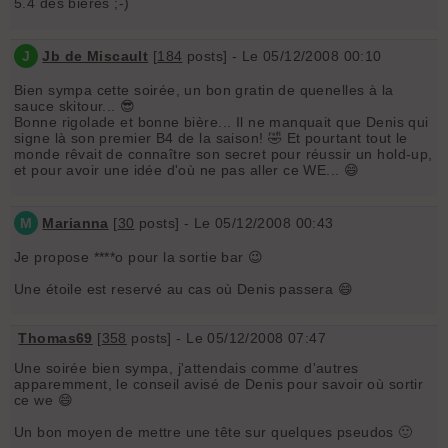
5.4 des bieres ;-)
J
Jb de Miscault
[
184
posts] - Le 05/12/2008 00:10
Bien sympa cette soirée, un bon gratin de quenelles à la
sauce skitour... 😎
Bonne rigolade et bonne bière... Il ne manquait que Denis qui
signe là son premier B4 de la saison! 🤣 Et pourtant tout le
monde rêvait de connaître son secret pour réussir un hold-up,
et pour avoir une idée d'où ne pas aller ce WE... 😄
M
Marianna
[
30
posts] - Le 05/12/2008 00:43
Je propose ****o pour la sortie bar 😉
Une étoile est reservé au cas où Denis passera 😄
Thomas69
[
358
posts] - Le 05/12/2008 07:47
Une soirée bien sympa, j'attendais comme d'autres
apparemment, le conseil avisé de Denis pour savoir où sortir
ce we 😄
Un bon moyen de mettre une tête sur quelques pseudos 🙂