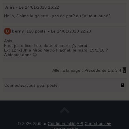
Anis
- Le 14/01/2010 15:22
Hello, J'aime la galette...pas de pot? ou j'ai tout loupé?
B
berny
[
120
posts] - Le 14/01/2010 22:20
Anis,
Faut juste fixer lieu, date et heure, j'y serai !
Ex: 12h-13h à Mroc Metro Flachet, le mardi 19/1/10 ?
A bientot donc 😄
Aller à la page :
Précédente
1
2
3
4
5
Connectez-vous pour poster
© 2026 Skitour
Confidentialité
API
Contribuez ❤️