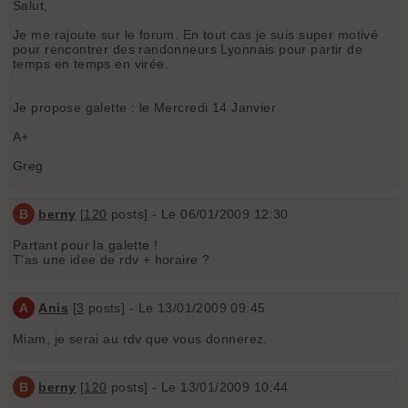
Salut,
Je me rajoute sur le forum. En tout cas je suis super motivé
pour rencontrer des randonneurs Lyonnais pour partir de
temps en temps en virée.
Je propose galette : le Mercredi 14 Janvier
A+
Greg
B
berny
[
120
posts] - Le 06/01/2009 12:30
Partant pour la galette !
T'as une idee de rdv + horaire ?
A
Anis
[
3
posts] - Le 13/01/2009 09:45
Miam, je serai au rdv que vous donnerez.
B
berny
[
120
posts] - Le 13/01/2009 10:44