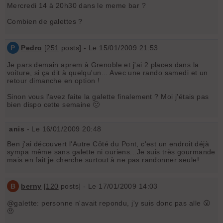
Mercredi 14 à 20h30 dans le meme bar ?
Combien de galettes ?
P
Pedro
[
251
posts] - Le 15/01/2009 21:53
Je pars demain aprem à Grenoble et j'ai 2 places dans la
voiture, si ça dit à quelqu'un... Avec une rando samedi et un
retour dimanche en option !
Sinon vous l'avez faite la galette finalement ? Moi j'étais pas
bien dispo cette semaine 🙁
anis
- Le 16/01/2009 20:48
Ben j'ai découvert l'Autre Côté du Pont, c'est un endroit déjà
sympa même sans galette ni ouriens...Je suis très gourmande
mais en fait je cherche surtout à ne pas randonner seule!
B
berny
[
120
posts] - Le 17/01/2009 14:03
@galette: personne n'avait repondu, j'y suis donc pas alle 😮
🤨