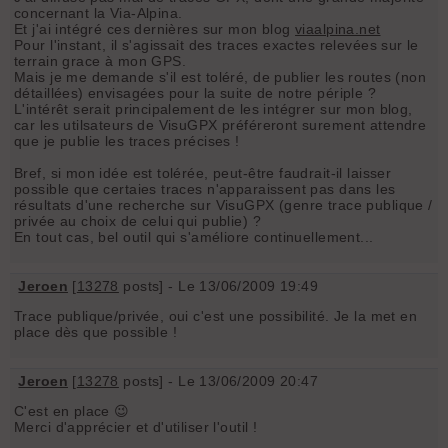
concernant la Via-Alpina.
Et j'ai intégré ces dernières sur mon blog
viaalpina.net
Pour l'instant, il s'agissait des traces exactes relevées sur le
terrain grace à mon GPS.
Mais je me demande s'il est toléré, de publier les routes (non
détaillées) envisagées pour la suite de notre périple ?
L'intérêt serait principalement de les intégrer sur mon blog,
car les utilsateurs de VisuGPX préféreront surement attendre
que je publie les traces précises !
Bref, si mon idée est tolérée, peut-être faudrait-il laisser
possible que certaies traces n'apparaissent pas dans les
résultats d'une recherche sur VisuGPX (genre trace publique /
privée au choix de celui qui publie) ?
En tout cas, bel outil qui s'améliore continuellement...
Jeroen
[
13278
posts] - Le 13/06/2009 19:49
Trace publique/privée, oui c'est une possibilité. Je la met en
place dès que possible !
Jeroen
[
13278
posts] - Le 13/06/2009 20:47
C'est en place 😉
Merci d'apprécier et d'utiliser l'outil !