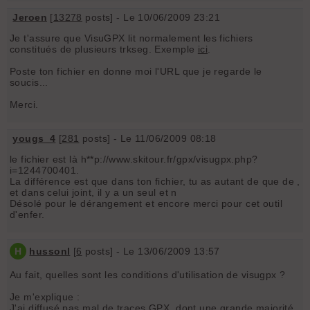
Jeroen
[
13278
posts] - Le 10/06/2009 23:21
Je t'assure que VisuGPX lit normalement les fichiers
constitués de plusieurs trkseg. Exemple
ici
.
Poste ton fichier en donne moi l'URL que je regarde le
soucis...
Merci.
yougs_4
[
281
posts] - Le 11/06/2009 08:18
le fichier est là h**p://www.skitour.fr/gpx/visugpx.php?
i=1244700401.
La différence est que dans ton fichier, tu as autant de
que de
,
et dans celui joint, il y a un seul
et n
Désolé pour le dérangement et encore merci pour cet outil
d'enfer.
H
hussonl
[
6
posts] - Le 13/06/2009 13:57
Au fait, quelles sont les conditions d'utilisation de visugpx ?
Je m'explique :
J'ai diffusé pas mal de traces GPX, dont une grande majorité