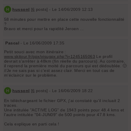
H
hussonl
[
6
posts] - Le 14/06/2009 12:13
58 minutes pour mettre en place cette nouvelle fonctionnalité
?
Bravo et merci pour la rapidité Jeroen ...
Pascal
- Le 16/06/2009 17:35
Petit souci avec mon itinéraire :
www.skitour.fr/gpx/visugpx.php?i=1245165063
Le profil
devrait s'arrêter à 48km (fin réelle du parcours). Au contraire,
il reprend la première moité du parcours qui est dédoublée. 🙁
//Je ne sais pas si c'est assez clair. Merci en tout cas de
m'éclaircir sur le problème.
H
hussonl
[
6
posts] - Le 16/06/2009 18:22
En téléchargeant le fichier GPX, j'ai constaté qu'il incluait 2
traces.
Une intitulée "ACTIVE LOG" de 1943 points pour 48.4 kms et
l'autre intitulée "04-JUN09" de 500 points pour 47.8 kms.
Cela explique en parti cela !