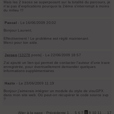
Mais les 2 traces se superposant sur la totalité du parcours, je
n'ai pas d'explications pourquoi la 2ième s'interrompt à moins
du milieu !!!
Pascal
- Le 16/06/2009 20:02
Bonjour Laurent,
Effectivement ! Le problème est réglé maintenant.
Merci pour ton aide.
Jeroen
[
13278
posts] - Le 22/06/2009 18:57
J'ai ajouté un lien qui permet de contacter l'auteur d'une trace
enregistrée, pour éventuellement demander quelques
informations supplémentaires.
Hazto
- Le 23/06/2009 11:19
Bonjour j'aimerais intégrer un module du style de visuGPX
dans mon site web. Où peut-on récupérer le code source svp
?
Aller à la page :
Précédente
1
...
5
6
7
8
9
10
11
...
17