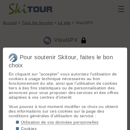
Accueil
>
Tous les forums
>
Le site
> VisuGPX
VisuGPX
Pour soutenir Skitour, faites le bon
Aller à la page :
Précédente
1
...
5
6
7
8
9
10
11
...
17
choix
Suivante
En cliquant sur "accepter" vous autorisez l'utilisation de
Nouveau sujet
Voir tous les sujets
Chercher
Archives
cookies à usage technique nécessaires au bon
Jeroen
[
13278
posts] - Le 07/06/2009 23:08
fonctionnement du site, ainsi que l'utilisation de cookies
tiers à des fins statistiques ou de personnalisation des
Envoie sur webmaster[AT]skitour.fr
annonces pour vous proposer des services et des offres
Merci.
adaptées à vos centres d'interêt.
Vous pouvez à tout moment modifier ce choix ou obtenir
yougs_4
[
281
posts] - Le 10/06/2009 20:55
des informations sur ces cookies sur la page des
conditions générales d'utilisation du service :
Bonsoir
Utilisation de vos données personnelles
Lorsque je récupère des fichiers GPX depuis
Cookies