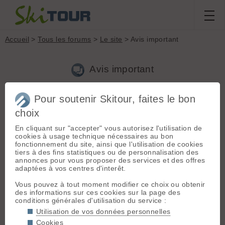
Accueil
>
Tous les forums
>
Le site
> Avis important
Avis important
Pour soutenir Skitour, faites le bon
Aller à la page :
Précédente
1
2
3
4
5
6
7
...
9
Suivante
choix
Nouveau sujet
Voir tous les sujets
Chercher
Archives
En cliquant sur "accepter" vous autorisez l'utilisation de
manu38
- Le 01/04/2008 11:43
cookies à usage technique nécessaires au bon
fonctionnement du site, ainsi que l'utilisation de cookies
Même si ce n'est une blague, merci aux modérateurs de ne
tiers à des fins statistiques ou de personnalisation des
pas se lyncher en public. Cela donne une image de Skitour
annonces pour vous proposer des services et des offres
absolument non représentative de ce site formidable où
adaptées à vos centres d'interêt.
chacun peut s'exprimer dans la mesure où il respecte les
autres.
Vous pouvez à tout moment modifier ce choix ou obtenir
des informations sur ces cookies sur la page des
conditions générales d'utilisation du service :
C
Cakos
[
12
posts] - Le 01/04/2008 11:50
Utilisation de vos données personnelles
Cookies