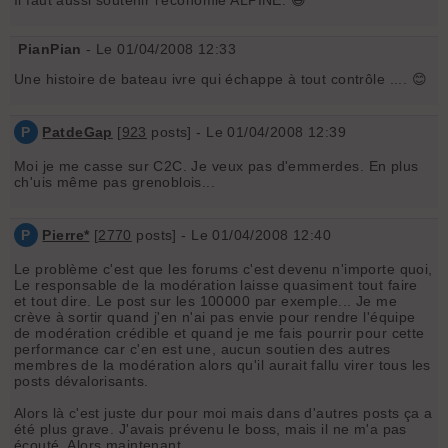
PianPian
- Le 01/04/2008 12:33
Une histoire de bateau ivre qui échappe à tout contrôle .... 😊
P
PatdeGap
[
923
posts] - Le 01/04/2008 12:39
Moi je me casse sur C2C. Je veux pas d'emmerdes. En plus
ch'uis même pas grenoblois...
P
Pierre*
[
2770
posts] - Le 01/04/2008 12:40
Le problème c'est que les forums c'est devenu n'importe quoi,
Le responsable de la modération laisse quasiment tout faire
et tout dire. Le post sur les 100000 par exemple... Je me
crève à sortir quand j'en n'ai pas envie pour rendre l'équipe
de modération crédible et quand je me fais pourrir pour cette
performance car c'en est une, aucun soutien des autres
membres de la modération alors qu'il aurait fallu virer tous les
posts dévalorisants.
Alors là c'est juste dur pour moi mais dans d'autres posts ça a
été plus grave. J'avais prévenu le boss, mais il ne m'a pas
écouté. Alors maintenant...