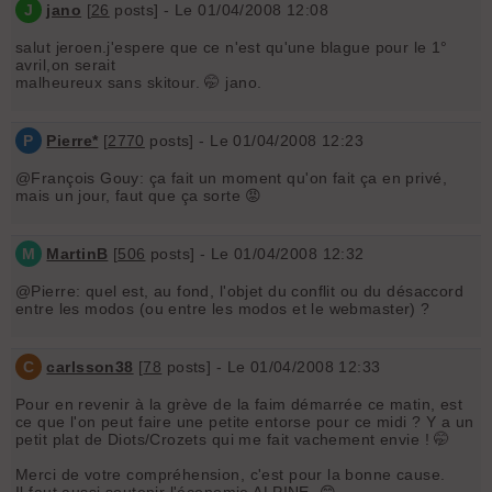
J
jano
[
26
posts] - Le 01/04/2008 12:08
salut jeroen.j'espere que ce n'est qu'une blague pour le 1°
avril,on serait
malheureux sans skitour. 🤭 jano.
P
Pierre*
[
2770
posts] - Le 01/04/2008 12:23
@François Gouy: ça fait un moment qu'on fait ça en privé,
mais un jour, faut que ça sorte 😡
M
MartinB
[
506
posts] - Le 01/04/2008 12:32
@Pierre: quel est, au fond, l'objet du conflit ou du désaccord
entre les modos (ou entre les modos et le webmaster) ?
C
carlsson38
[
78
posts] - Le 01/04/2008 12:33
Pour en revenir à la grève de la faim démarrée ce matin, est
ce que l'on peut faire une petite entorse pour ce midi ? Y a un
petit plat de Diots/Crozets qui me fait vachement envie ! 🤭
Merci de votre compréhension, c'est pour la bonne cause.
Il faut aussi soutenir l'économie ALPINE. 😄