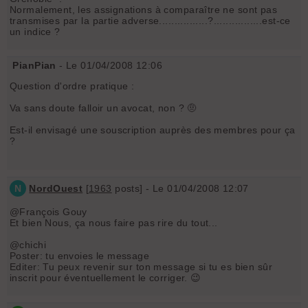
Normalement, les assignations à comparaître ne sont pas
transmises par la partie adverse................?................est-ce
un indice ?
PianPian
- Le 01/04/2008 12:06
Question d'ordre pratique :
Va sans doute falloir un avocat, non ? 🤨
Est-il envisagé une souscription auprès des membres pour ça
?
N
NordOuest
[
1963
posts] - Le 01/04/2008 12:07
@François Gouy
Et bien Nous, ça nous faire pas rire du tout...
@chichi
Poster: tu envoies le message
Editer: Tu peux revenir sur ton message si tu es bien sûr
inscrit pour éventuellement le corriger. 😉