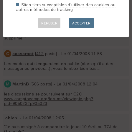
Tu as aussi mon support: vive les skitouriens, les
Sites tiers succeptibles d'utiliser des cookies ou
modérateurs, et à bas les procéduriers ! 😡
autres méthodes de tracking
chichi
- Le 01/04/2008 11:57
REFUSER
ACCEPTER
Quelle est la différence entre "poster" et "éditer" ?
Apparemment mon message "posté" sur ce sujet a été
supprimé ?
C
casscroot
[
412
posts] - Le 01/04/2008 11:58
Les modos qui s'engueulent en public (alors qu'il a des
messageries privées...), vous tombez bien bas....
M
MartinB
[
506
posts] - Le 01/04/2008 12:04
les discussions se poursuivent sur C2C
www.camptocamp.org/forums/viewtopic.php?
pid=905023#p905023
chichi
- Le 01/04/2008 12:05
"Je suis assigné à comparaitre le jeudi 10 Avril au TGI de
Grenoble" :