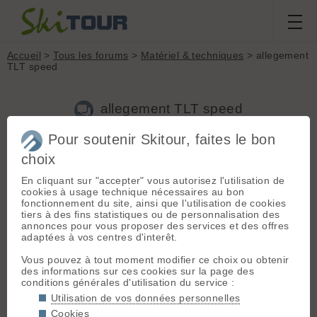
Accueil
>
Tous les forums
>
Matériel & techniques
> allegement
TLT speed
allegement TLT speed
Pour soutenir Skitour, faites le bon
choix
Aller à la page :
Précédente
1
2
3
En cliquant sur "accepter" vous autorisez l'utilisation de
Nouveau sujet
Voir tous les sujets
Chercher
Archives
cookies à usage technique nécessaires au bon
michka
- Le 26/02/2009 22:44
fonctionnement du site, ainsi que l'utilisation de cookies
tiers à des fins statistiques ou de personnalisation des
Génial ton humour mon cher Bernard!
annonces pour vous proposer des services et des offres
adaptées à vos centres d'interêt.
Jeroen
[
13278
posts] - Le 26/02/2009 22:57
Vous pouvez à tout moment modifier ce choix ou obtenir
des informations sur ces cookies sur la page des
Alors
arzakh
, des retours après presque un an d'utilisation ?
conditions générales d'utilisation du service :
😯
Utilisation de vos données personnelles
Cookies