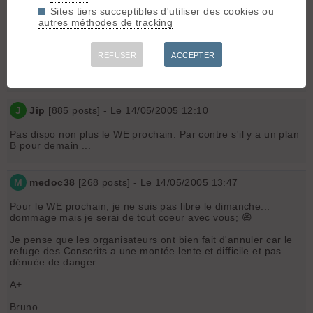
intéresse.
Sites tiers succeptibles d'utiliser des cookies ou
autres méthodes de tracking
P
pat
[
80
posts] - Le 13/05/2005 21:26
REFUSER
ACCEPTER
Désolé mais indisponible pour le WE prochain
bon ski
J
Jip
[
885
posts] - Le 14/05/2005 12:10
Pas dispo non plus le WE prochain. Par contre s'il y a un plan
B pour demain ...
M
medoc38
[
268
posts] - Le 14/05/2005 13:47
Pour le WE prochain, je ne suis pas libre le dimanche...
dommage mais je serai de tout coeur avec vous; 😄
Je pense que les organisateurs ont bien fait d'annuler car le
refuge des Conscrits a une montée lente et difficile et pas
dénuée de danger.
A+
Bruno