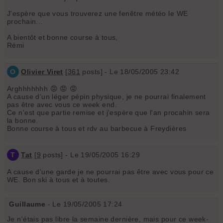
J'espère que vous trouverez une fenêtre météo le WE
prochain...
A bientôt et bonne course à tous,
Rémi
O
Olivier Viret
[
361
posts] - Le 18/05/2005 23:42
Arghhhhhhh 😡 😡 😡
A cause d'un léger pépin physique, je ne pourrai finalement
pas être avec vous ce week end.
Ce n'est que partie remise et j'espère que l'an procahin sera
la bonne.
Bonne course à tous et rdv au barbecue à Freydières
T
Tat
[
9
posts] - Le 19/05/2005 16:29
A cause d'une garde je ne pourrai pas être avec vous pour ce
WE. Bon ski à tous et à toutes.
Guillaume
- Le 19/05/2005 17:24
Je n'étais pas libre la semaine dernière, mais pour ce week-