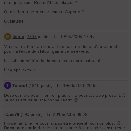
end, je le suis. Reste t'il des places ?
Quelle heure le rendez vous à Cugnon ?
Guillaume
D
denis
[
2305
posts] - Le 19/05/2005 17:47
Vous serez tenu au courant demain en debut d'après-midi
pour la tenue du skitour game ce week-end.
Le bulletin météo de demain matin sera instructif
L'equipe skitour
T
Tchouf
[
1910
posts] - Le 19/05/2005 20:58
Désolé, mais pour moi non plus je ne pourrais être présent.🙁.
Je vous souhaite une bonne rando 😉
Cam76
[
190
posts] - Le 20/05/2005 08:29
Finalement, je ne pourrai pas être présent moi non plus. 🤢
Dommage car le dernier skitourgame à la grande casse reste