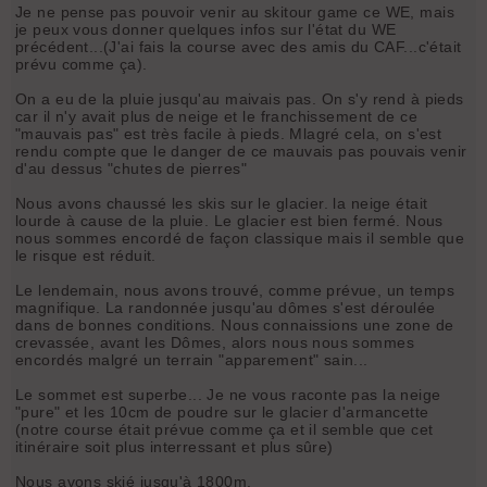
Je ne pense pas pouvoir venir au skitour game ce WE, mais
je peux vous donner quelques infos sur l'état du WE
précédent...(J'ai fais la course avec des amis du CAF...c'était
prévu comme ça).
On a eu de la pluie jusqu'au maivais pas. On s'y rend à pieds
car il n'y avait plus de neige et le franchissement de ce
"mauvais pas" est très facile à pieds. Mlagré cela, on s'est
rendu compte que le danger de ce mauvais pas pouvais venir
d'au dessus "chutes de pierres"
Nous avons chaussé les skis sur le glacier. la neige était
lourde à cause de la pluie. Le glacier est bien fermé. Nous
nous sommes encordé de façon classique mais il semble que
le risque est réduit.
Le lendemain, nous avons trouvé, comme prévue, un temps
magnifique. La randonnée jusqu'au dômes s'est déroulée
dans de bonnes conditions. Nous connaissions une zone de
crevassée, avant les Dômes, alors nous nous sommes
encordés malgré un terrain "apparement" sain...
Le sommet est superbe... Je ne vous raconte pas la neige
"pure" et les 10cm de poudre sur le glacier d'armancette
(notre course était prévue comme ça et il semble que cet
itinéraire soit plus interressant et plus sûre)
Nous avons skié jusqu'à 1800m.