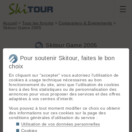
Accueil
>
Tous les forums
>
Coéquipiers & Evenements
>
Skitour Game 2005
Skitour Game 2005
Pour soutenir Skitour, faites le bon
choix
Aller à la page :
Précédente
1
...
4
5
6
7
8
Suivante
En cliquant sur "accepter" vous autorisez l'utilisation de
Nouveau sujet
Voir tous les sujets
Chercher
Archives
cookies à usage technique nécessaires au bon
fonctionnement du site, ainsi que l'utilisation de cookies
J
Jb de Miscault
[
184
posts] - Le 13/05/2005 18:52
tiers à des fins statistiques ou de personnalisation des
annonces pour vous proposer des services et des offres
Moi ça pourrait être possible si il y a d'autres lyonnais qui
adaptées à vos centres d'interêt.
viennent! Et s'ils ont une voiture bien sur 🙄
Vous pouvez à tout moment modifier ce choix ou obtenir
des informations sur ces cookies sur la page des
Fred
- Le 13/05/2005 19:00
conditions générales d'utilisation du service :
Ok pour moi. Pour le covoiturage, je pars de Bourgoin (entre
Utilisation de vos données personnelles
Lyon et Chambé) et j'ai la bagnole, s'il y en a que ça
Cookies