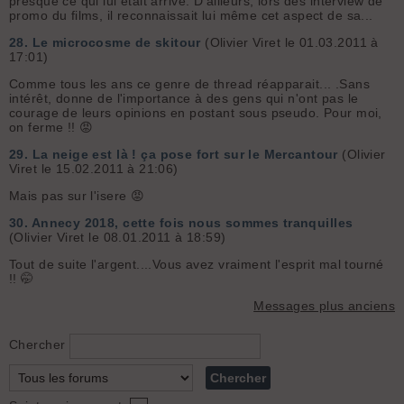
presque ce qui lui était arrivé. D'ailleurs, lors des interview de
promo du films, il reconnaissait lui même cet aspect de sa...
28.
Le microcosme de skitour
(Olivier Viret le 01.03.2011 à
17:01)
Comme tous les ans ce genre de thread réapparait... .Sans
intérêt, donne de l'importance à des gens qui n'ont pas le
courage de leurs opinions en postant sous pseudo. Pour moi,
on ferme !! 😡
29.
La neige est là ! ça pose fort sur le Mercantour
(Olivier
Viret le 15.02.2011 à 21:06)
Mais pas sur l'isere 😡
30.
Annecy 2018, cette fois nous sommes tranquilles
(Olivier Viret le 08.01.2011 à 18:59)
Tout de suite l'argent....Vous avez vraiment l'esprit mal tourné
!! 🤭
Messages plus anciens
Chercher