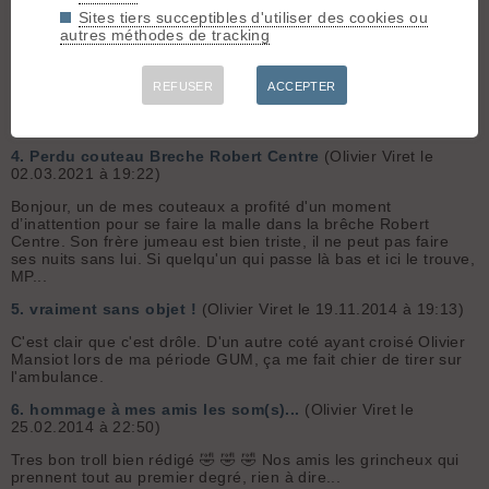
Sites tiers succeptibles d'utiliser des cookies ou
3.
Perdu couteau Breche Robert Centre
(Olivier Viret le
autres méthodes de tracking
03.03.2021 à 17:34)
ça dépend des cartes, sur ign il y a bien la nord et la sur, alors
que sur les map strava et sunto, il y a une centrale.... Bref, si
REFUSER
ACCEPTER
quelqu'un trouve un couteau dynafit dans une des brêches
Robert, il y a de fortes chances que ça soit le mien
4.
Perdu couteau Breche Robert Centre
(Olivier Viret le
02.03.2021 à 19:22)
Bonjour, un de mes couteaux a profité d'un moment
d’inattention pour se faire la malle dans la brêche Robert
Centre. Son frère jumeau est bien triste, il ne peut pas faire
ses nuits sans lui. Si quelqu'un qui passe là bas et ici le trouve,
MP...
5.
vraiment sans objet !
(Olivier Viret le 19.11.2014 à 19:13)
C'est clair que c'est drôle. D'un autre coté ayant croisé Olivier
Mansiot lors de ma période GUM, ça me fait chier de tirer sur
l'ambulance.
6.
hommage à mes amis les som(s)...
(Olivier Viret le
25.02.2014 à 22:50)
Tres bon troll bien rédigé 🤣 🤣 🤣 Nos amis les grincheux qui
prennent tout au premier degré, rien à dire...