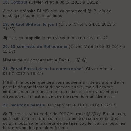
18.
Cotobut
(Olivier Viret le 08.04.2013 à 18:12)
Avec un préhsito BLMS-site, ça serait cool 😎 P...ain de
nostalgie, quand tu nous tiens
19.
Virtuel Skitour, le jeu !
(Olivier Viret le 24.01.2013 à
21:35)
Jip 1er, ça rappelle le bon vieux temps du meceou 😉
20.
10 sommets de Belledonne
(Olivier Viret le 05.03.2012 à
11:56)
Niveau de ski concernant le Den's.... 😮 😮
21.
Envoi Postal de ski = catastrophe!
(Olivier Viret le
01.02.2012 à 18:27)
Pffffffffff la poste, que des bons souvenirs !! Je suis loin d'être
pour le démantèlement du service public, mais il devrait
sérieusement se remettre en question si ils ne veulent pas
disparaitre. Il m'est arrivé une mésaventure similaire il ...
22.
moutons perdus
(Olivier Viret le 11.01.2012 à 22:23)
@ Pierre : tu veux parler de l'ACCA locale 🤣 🤣 🤣 En tout cas,
cette situation me fait bien rire. La belle saison venue, des
qu'un mouton à le malheur de se faire bouffer par un loup, les
bergers sont les premiers à venir...