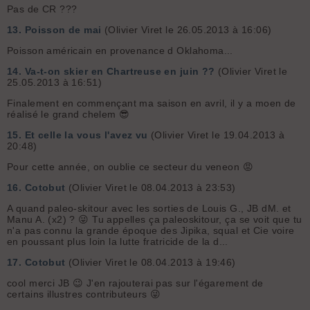
Pas de CR ???
13.
Poisson de mai
(Olivier Viret le 26.05.2013 à 16:06)
Poisson américain en provenance d Oklahoma...
14.
Va-t-on skier en Chartreuse en juin ??
(Olivier Viret le
25.05.2013 à 16:51)
Finalement en commençant ma saison en avril, il y a moen de
réalisé le grand chelem 😎
15.
Et celle la vous l'avez vu
(Olivier Viret le 19.04.2013 à
20:48)
Pour cette année, on oublie ce secteur du veneon 😡
16.
Cotobut
(Olivier Viret le 08.04.2013 à 23:53)
A quand paleo-skitour avec les sorties de Louis G., JB dM. et
Manu A. (x2) ? 😜 Tu appelles ça paleoskitour, ça se voit que tu
n'a pas connu la grande époque des Jipika, squal et Cie voire
en poussant plus loin la lutte fratricide de la d...
17.
Cotobut
(Olivier Viret le 08.04.2013 à 19:46)
cool merci JB 😉 J'en rajouterai pas sur l'égarement de
certains illustres contributeurs 😜