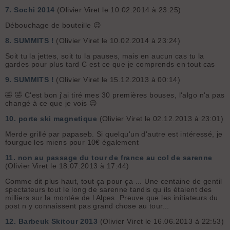
7.
Sochi 2014
(Olivier Viret le 10.02.2014 à 23:25)
Débouchage de bouteille 😉
8.
SUMMITS !
(Olivier Viret le 10.02.2014 à 23:24)
Soit tu la jettes, soit tu la pauses, mais en aucun cas tu la
gardes pour plus tard C est ce que je comprends en tout cas
9.
SUMMITS !
(Olivier Viret le 15.12.2013 à 00:14)
🤣 🤣 C'est bon j'ai tiré mes 30 premières bouses, l'algo n'a pas
changé à ce que je vois 😉
10.
porte ski magnetique
(Olivier Viret le 02.12.2013 à 23:01)
Merde grillé par papaseb. Si quelqu'un d'autre est intéressé, je
fourgue les miens pour 10€ également
11.
non au passage du tour de france au col de sarenne
(Olivier Viret le 18.07.2013 à 17:44)
Comme dit plus haut, tout ça pour ça ... Une centaine de gentil
spectateurs tout le long de sarenne tandis qu ils étaient des
milliers sur la montée de l Alpes. Preuve que les initiateurs du
post n y connaissent pas grand chose au tour...
12.
Barbeuk Skitour 2013
(Olivier Viret le 16.06.2013 à 22:53)