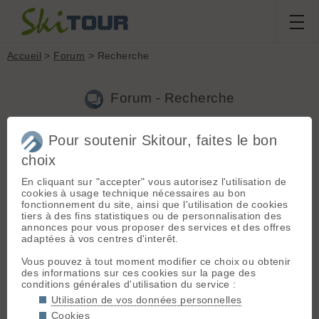
Accueil
>
Forum
> Recherche
Forum - Recherche
Pour soutenir Skitour, faites le bon
Nouveau sujet
|
Voir tous les sujets
choix
358 résultats
En cliquant sur "accepter" vous autorisez l'utilisation de
1.
les pécheurs autorisés jusqu'à 30 kms fédérations
cookies à usage technique nécessaires au bon
(Olivier Viret le 19.04.2021 à 10:29)
fonctionnement du site, ainsi que l'utilisation de cookies
tiers à des fins statistiques ou de personnalisation des
@xdo t inquiète je suis bien au courant C est juste une boutade
annonces pour vous proposer des services et des offres
en référence à la discussion que l on a eu avec cherko et Cie
adaptées à vos centres d'interêt.
au sommet du pertuis samedi
Vous pouvez à tout moment modifier ce choix ou obtenir
2.
les pécheurs autorisés jusqu'à 30 kms fédérations
des informations sur ces cookies sur la page des
(Olivier Viret le 18.04.2021 à 09:55)
conditions générales d'utilisation du service :
Merci la fédération de pêche, aujourd'hui je suis allé pêcher
Utilisation de vos données personnelles
aux lacs de moretan... 😆
Cookies