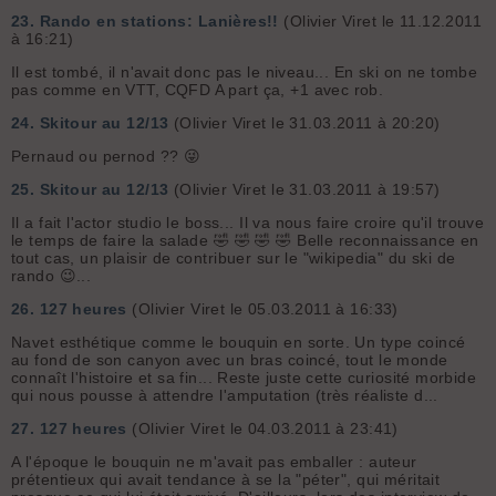
23.
Rando en stations: Lanières!!
(Olivier Viret le 11.12.2011
à 16:21)
Il est tombé, il n'avait donc pas le niveau... En ski on ne tombe
pas comme en VTT, CQFD A part ça, +1 avec rob.
24.
Skitour au 12/13
(Olivier Viret le 31.03.2011 à 20:20)
Pernaud ou pernod ?? 😜
25.
Skitour au 12/13
(Olivier Viret le 31.03.2011 à 19:57)
Il a fait l'actor studio le boss... Il va nous faire croire qu'il trouve
le temps de faire la salade 🤣 🤣 🤣 🤣 Belle reconnaissance en
tout cas, un plaisir de contribuer sur le "wikipedia" du ski de
rando 😉...
26.
127 heures
(Olivier Viret le 05.03.2011 à 16:33)
Navet esthétique comme le bouquin en sorte. Un type coincé
au fond de son canyon avec un bras coincé, tout le monde
connaît l'histoire et sa fin... Reste juste cette curiosité morbide
qui nous pousse à attendre l'amputation (très réaliste d...
27.
127 heures
(Olivier Viret le 04.03.2011 à 23:41)
A l'époque le bouquin ne m'avait pas emballer : auteur
prétentieux qui avait tendance à se la "péter", qui méritait