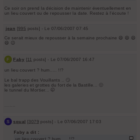
Ce soir on prend la décision de maintenir éventuellement en
un lieu couvert ou de repousser la date. Restez à l'écoute !
jean
[
995
posts] - Le 07/06/2007 07:45
Ce serait mieux de repousser à la semaine prochaine 😄 😄 😄
😄 😉
F
Faby
[
11
posts] - Le 07/06/2007 16:47
un lieu couvert ? hum..... !!?
Le bal trapp des Vouillants .. 🙄
les galeries et grottes du fort de la Bastille... 🤢
le tunnel du Mortier... 🤭
........
S
squal
[
3079
posts] - Le 07/06/2007 17:03
Faby a dit :
un lieu couvert ? hum..... !!?