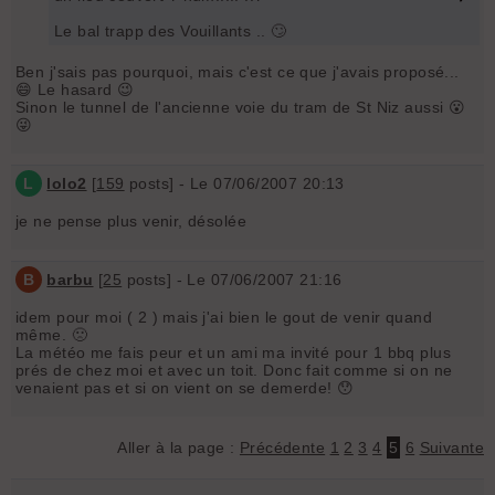
Le bal trapp des Vouillants .. 🙄
Ben j'sais pas pourquoi, mais c'est ce que j'avais proposé...
😄 Le hasard 😉
Sinon le tunnel de l'ancienne voie du tram de St Niz aussi 😮
😜
L
lolo2
[
159
posts] - Le 07/06/2007 20:13
je ne pense plus venir, désolée
B
barbu
[
25
posts] - Le 07/06/2007 21:16
idem pour moi ( 2 ) mais j'ai bien le gout de venir quand
même. 🙁
La météo me fais peur et un ami ma invité pour 1 bbq plus
prés de chez moi et avec un toit. Donc fait comme si on ne
venaient pas et si on vient on se demerde! 😯
Aller à la page :
Précédente
1
2
3
4
5
6
Suivante