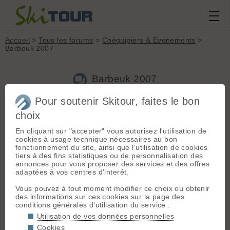
Accueil
>
Tous les forums
>
Coéquipiers & Evenements
>
Barbeuk 2007
Barbeuk 2007
Pour soutenir Skitour, faites le bon
choix
Aller à la page :
Précédente
1
2
3
4
5
6
Suivante
En cliquant sur "accepter" vous autorisez l'utilisation de
Nouveau sujet
Voir tous les sujets
Chercher
Archives
cookies à usage technique nécessaires au bon
Jeroen
[
13278
posts] - Le 05/06/2007 22:05
fonctionnement du site, ainsi que l'utilisation de cookies
tiers à des fins statistiques ou de personnalisation des
Comme convenu j'amène quelques saucisses, et je prévois
annonces pour vous proposer des services et des offres
aussi la grille de squal 😜
adaptées à vos centres d'interêt.
. Si il y an a qui ont un barbeuk portable, ça peut le faire aussi
😉
Vous pouvez à tout moment modifier ce choix ou obtenir
des informations sur ces cookies sur la page des
conditions générales d'utilisation du service :
M
marika
[
1433
posts] - Le 05/06/2007 22:07
Utilisation de vos données personnelles
Cookies