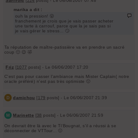
Sanfroic
[
224
posts] - Le 06/06/2007 07:48
marika a dit :
ouh la pression! 😮
franchement je crois que je vais passer acheter
une tarte à carrouf, parce que la je sais pas si
je vais gérer le stress... 🙄
Ta réputation de maître-patissière va en prendre un sacré
coup 🙁 😉 🤣
Friz
[
1077
posts] - Le 06/06/2007 17:20
C'est pas pour casser l'ambiance mais Mister Caplain( notre
oracle préféré) n'est pas très optimiste 🤢
D
damichou
[
179
posts] - Le 06/06/2007 21:39
M
Marinette
[
38
posts] - Le 06/06/2007 21:59
On devrait être là avec le Ti'Bougnat, s'il a réussi à se
déconnecter de VTTour... 🤢