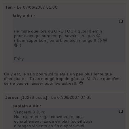
Tan
- Le 07/06/2007 01:00
faby a dit :
(le mme que lors du GRE TOUR quoi !!! enfin
pour ceux qui auraient pu savoir .. ou pas 😉
( hum super bon j'en ai bien bien mangé !! 🙄 🤣
😜 )
Faby
Ca y est, je sais pourquoi tu étais un peu plus lente que
d'habitude... Tu as mangé trop de gâteau! Voilà ce que c'est
de ne pas en laisser pour les autres!!! 😉
Jeroen
[
13278
posts] - Le 07/06/2007 07:35
caplain a dit :
Vendredi 8 Juin:
Nuit claire et regel convenable, puis
échauffement rapide en plein soleil suivi
d'orages violents en fin d'après-midi.