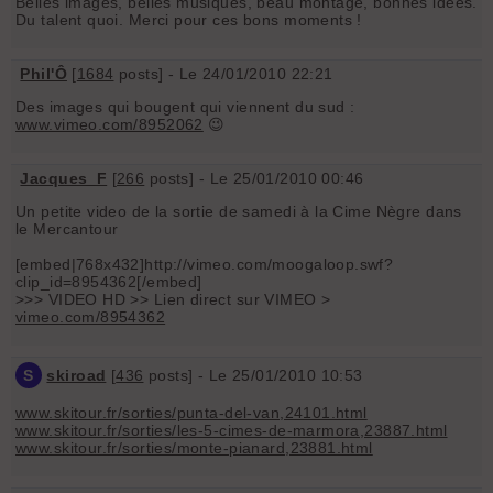
Belles images, belles musiques, beau montage, bonnes idées.
Du talent quoi. Merci pour ces bons moments !
Phil'Ô
[
1684
posts] - Le 24/01/2010 22:21
Des images qui bougent qui viennent du sud :
www.vimeo.com/8952062
😉
Jacques_F
[
266
posts] - Le 25/01/2010 00:46
Un petite video de la sortie de samedi à la Cime Nègre dans
le Mercantour
[embed|768x432]http://vimeo.com/moogaloop.swf?
clip_id=8954362[/embed]
>>> VIDEO HD >> Lien direct sur VIMEO >
vimeo.com/8954362
S
skiroad
[
436
posts] - Le 25/01/2010 10:53
www.skitour.fr/sorties/punta-del-van,24101.html
www.skitour.fr/sorties/les-5-cimes-de-marmora,23887.html
www.skitour.fr/sorties/monte-pianard,23881.html