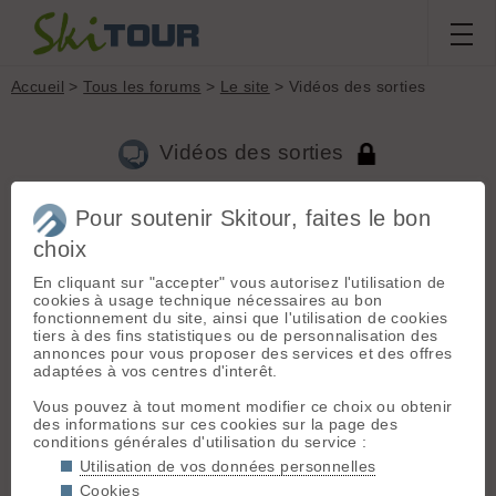
Accueil
>
Tous les forums
>
Le site
> Vidéos des sorties
Vidéos des sorties
Pour soutenir Skitour, faites le bon
Aller à la page :
Précédente
1
...
5
6
7
8
9
10
11
...
46
choix
Suivante
En cliquant sur "accepter" vous autorisez l'utilisation de
Nouveau sujet
Voir tous les sujets
Chercher
Archives
cookies à usage technique nécessaires au bon
fonctionnement du site, ainsi que l'utilisation de cookies
F
Frak
[
284
posts] - Le 15/01/2010 01:01
tiers à des fins statistiques ou de personnalisation des
annonces pour vous proposer des services et des offres
Une petite video de notre sortie venteuse à la Pointe du
adaptées à vos centres d'interêt.
Chateau, jeudi matin.
Vous pouvez à tout moment modifier ce choix ou obtenir
www.skitour.fr/sorties/pointe-d-areu,23487.html#sortie
des informations sur ces cookies sur la page des
conditions générales d'utilisation du service :
Utilisation de vos données personnelles
J
Jb de Miscault
[
184
posts] - Le 15/01/2010 17:03
Cookies