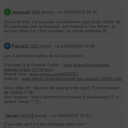
J
JeromeG
[
285
posts] - Le 19/01/2010 18:45
Oui enfin bon, j'ai epouser une italienne, pas toute l'Italie! 😜
En particulier pas la musique, son festival a San Remo, et
encore moins (si c'est possible) sa classe politique 😠
P
PascalC
[
119
posts] - Le 24/01/2010 21:40
Les 3 dernières vidéos de la Grizzlyteam :
Tricotage à la Grande Chible :
www.skitour.fr/sorties/la-
grande-chible,23738.html
Grand Coin :
www.vimeo.com/8905707
Arlicots :
www.skitour.fr/sorties/pointe-des-arlicots,23913.html
Notre objectif : Devenir les plus grands (gros ?) contributeur
de vidéos !!! 😄
Nos moyens : Nous sommes dorénavant 4 réalisateurs 🙂 à
quand l'oscar ? 🙄
Jeroen
[
13278
posts] - Le 24/01/2010 22:03
C'est clair qu'il y a du challenge dans l'air !