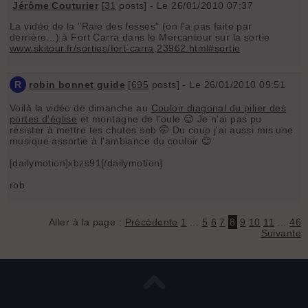
Jérôme Couturier
[
31
posts] - Le 26/01/2010 07:37
La vidéo de la "Raie des fesses" (on l'a pas faite par
derrière...) à Fort Carra dans le Mercantour sur la sortie
www.skitour.fr/sorties/fort-carra,23962.html#sortie
R
robin bonnet guide
[
695
posts] - Le 26/01/2010 09:51
Voilà la vidéo de dimanche au
Couloir diagonal du pilier des
portes d'église
et montagne de l'oule 😉 Je n'ai pas pu
résister à mettre tes chutes seb 🤭 Du coup j'ai aussi mis une
musique assortie à l'ambiance du couloir 😊
[dailymotion]xbzs91[/dailymotion]
rob
Aller à la page :
Précédente
1
...
5
6
7
8
9
10
11
...
46
Suivante