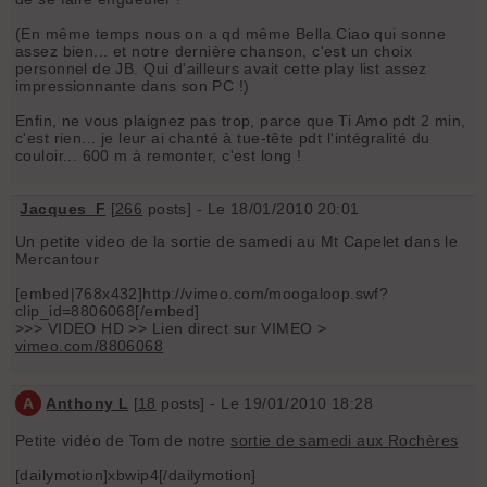
(En même temps nous on a qd même Bella Ciao qui sonne
assez bien... et notre dernière chanson, c'est un choix
personnel de JB. Qui d'ailleurs avait cette play list assez
impressionnante dans son PC !)
Enfin, ne vous plaignez pas trop, parce que Ti Amo pdt 2 min,
c'est rien... je leur ai chanté à tue-tête pdt l'intégralité du
couloir... 600 m à remonter, c'est long !
Jacques_F
[
266
posts] - Le 18/01/2010 20:01
Un petite video de la sortie de samedi au Mt Capelet dans le
Mercantour
[embed|768x432]http://vimeo.com/moogaloop.swf?
clip_id=8806068[/embed]
>>> VIDEO HD >> Lien direct sur VIMEO >
vimeo.com/8806068
A
Anthony L
[
18
posts] - Le 19/01/2010 18:28
Petite vidéo de Tom de notre
sortie de samedi aux Rochères
[dailymotion]xbwip4[/dailymotion]