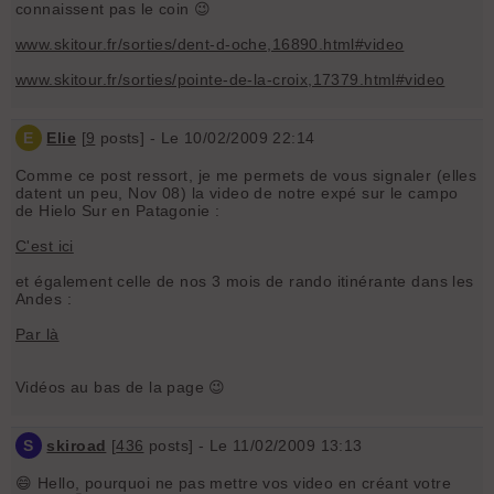
connaissent pas le coin 😉
www.skitour.fr/sorties/dent-d-oche,16890.html#video
www.skitour.fr/sorties/pointe-de-la-croix,17379.html#video
E
Elie
[
9
posts] - Le 10/02/2009 22:14
Comme ce post ressort, je me permets de vous signaler (elles
datent un peu, Nov 08) la video de notre expé sur le campo
de Hielo Sur en Patagonie :
C'est ici
et également celle de nos 3 mois de rando itinérante dans les
Andes :
Par là
Vidéos au bas de la page 😉
S
skiroad
[
436
posts] - Le 11/02/2009 13:13
😄 Hello, pourquoi ne pas mettre vos video en créant votre