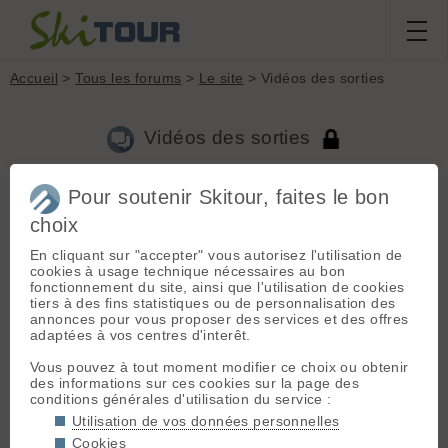
Accueil
>
Tous les forums
>
Le site
> Vidéos des sorties
Vidéos des sorties
Pour soutenir Skitour, faites le bon
Aller à la page :
Précédente
1
2
3
4
5
6
7
...
46
Suivante
choix
Nouveau sujet
Voir tous les sujets
Chercher
Archives
En cliquant sur "accepter" vous autorisez l'utilisation de
cookies à usage technique nécessaires au bon
J
Jb de Miscault
[
184
posts] - Le 14/05/2008 21:06
fonctionnement du site, ainsi que l'utilisation de cookies
tiers à des fins statistiques ou de personnalisation des
Avec un peu de retard voilà enfin la vidéo de l'Encoula... La
annonces pour vous proposer des services et des offres
vidéo est lourde, si besoin j'en ferai une version en plus petite
adaptées à vos centres d'interêt.
résolution!
Régale toi David, celle-là t'es encore dédiée... 😄
Vous pouvez à tout moment modifier ce choix ou obtenir
la vidéo
des informations sur ces cookies sur la page des
conditions générales d'utilisation du service :
au fait merci encore à Cisou pour la photo qui m'a permis de
tracer notre parcours, et à Nat pour ses conseils sur le
Utilisation de vos données personnelles
désentrelacement... 🙂
Cookies