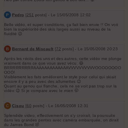
P
Pedro
[
251
posts] - Le 15/05/2008 12:02
Belle vidéo, et super conditions, ça fait bien envie !! On voit
bien la supériorité des skis larges aussi au niveau de la
fluidité 😉
B
Bernard de Miscault
[
72
posts] - Le 15/05/2008 20:23
Après les récits des uns et des autres, cette vidéo me plonge
vraiment dans ce que vous avez vécu. 😄
BRRRRRRRRRAAAAAAAAAAAAAVVVVVVVVVVOOOOOOOO
OOO!
Visiblement les fats améliorent le style pour celui qui skiait
encore il y a peu avec des allumettes 😉
Quant au genou qui flanche, cela ne se voit pas trop sur la
vidéo 😉 Si je compare avec le mien 🤭
C
Cisou
[
60
posts] - Le 16/05/2008 12:31
Splendide video, effectivement on s'y croirait, la poursuite
dans les grandes pentes avec caméra embarquée, on dirait
du James Bond 🤣