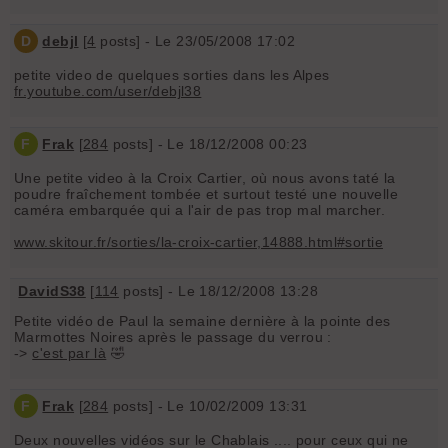
D
debjl
[
4
posts] - Le 23/05/2008 17:02
petite video de quelques sorties dans les Alpes
fr.youtube.com/user/debjl38
F
Frak
[
284
posts] - Le 18/12/2008 00:23
Une petite video à la Croix Cartier, où nous avons taté la
poudre fraîchement tombée et surtout testé une nouvelle
caméra embarquée qui a l'air de pas trop mal marcher.
www.skitour.fr/sorties/la-croix-cartier,14888.html#sortie
DavidS38
[
114
posts] - Le 18/12/2008 13:28
Petite vidéo de Paul la semaine dernière à la pointe des
Marmottes Noires après le passage du verrou :
->
c'est par là
🤣
F
Frak
[
284
posts] - Le 10/02/2009 13:31
Deux nouvelles vidéos sur le Chablais .... pour ceux qui ne