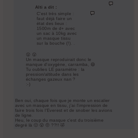
Alti a dit :
C'est très simple :
faut déjà faire un
état des lieux :
1500m de d+ avec
un sac à 10kg avec
un masque tissu
sur la bouche (!). .
😮 😮
Un masque reproduirait donc le
manque d'oxygène, carramba, 😄
Tu oublies LE paramètre : la
pression/altitude dans les
échanges gazeux nan ?
:-)
Ben oui, chaque fois que je monte un escalier
avec un masque en tissu, j'ai l'impression de
faire trois fois l'Everest et de snober les avions
de ligne.
Heu, le coup du masque c'est du troisième
degré là 🤢 😮 🤨 ??!! 🤣