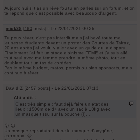
Aujourd'hui si t'as un rêve fou tu en parles sur un forum, et on
te répond que c'est possible avec beaucoup d'argent.
mick38
[
480
posts] - Le 22/01/2021 00:35
Tu peux réver, c'est pas interdit mais j'ai bavé toute ma
jeunesse étudiante devant un poster des Courtes de Tairaz,
20 ans après j'ai voulu y aller avec un guide qui a disparu.
Finalement j'ai fait un stage alpinisme FFME et j'y suis allé
tout seul avec ma femme prendre la même photo, tout en
doublant tout un tas de cordées.
Pas le même budget, matos, permis ou bien sponsorts, mais
continue à rêver
David Z
[
2457
posts] - Le 22/01/2021 07:13
Alti a dit :
C'est très simple : faut déjà faire un état des
lieux : 1500m de d+ avec un sac à 10kg avec
un masque tissu sur la bouche (!). .
😮 😮
Un masque reproduirait donc le manque d'oxygène,
carramba, 😄