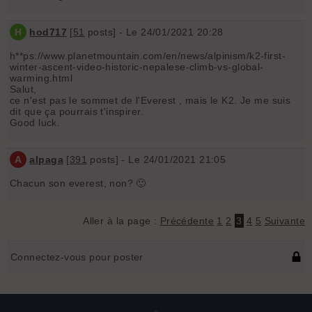
H
hod717
[
51
posts] - Le 24/01/2021 20:28
h**ps://www.planetmountain.com/en/news/alpinism/k2-first-
winter-ascent-video-historic-nepalese-climb-vs-global-
warming.html
Salut,
ce n'est pas le sommet de l'Everest , mais le K2. Je me suis
dit que ça pourrais t'inspirer.
Good luck.
A
alpaga
[
391
posts] - Le 24/01/2021 21:05
Chacun son everest, non? 🙂
Aller à la page :
Précédente
1
2
3
4
5
Suivante
Connectez-vous pour poster