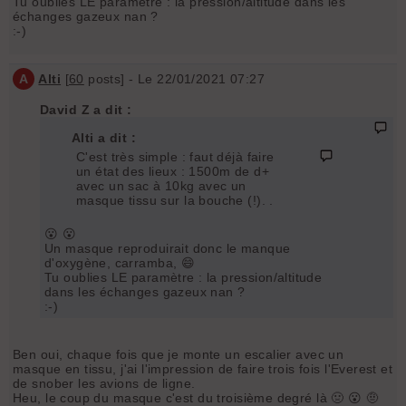
Tu oublies LE paramètre : la pression/altitude dans les
échanges gazeux nan ?
:-)
A
Alti
[
60
posts] - Le 22/01/2021 07:27
David Z a dit :
Alti a dit :
C'est très simple : faut déjà faire
un état des lieux : 1500m de d+
avec un sac à 10kg avec un
masque tissu sur la bouche (!). .
😮 😮
Un masque reproduirait donc le manque
d'oxygène, carramba, 😄
Tu oublies LE paramètre : la pression/altitude
dans les échanges gazeux nan ?
:-)
Ben oui, chaque fois que je monte un escalier avec un
masque en tissu, j'ai l'impression de faire trois fois l'Everest et
de snober les avions de ligne.
Heu, le coup du masque c'est du troisième degré là 🤢 😮 🤨