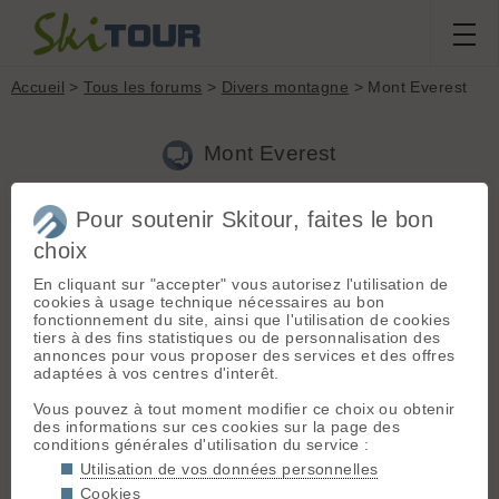
Accueil
>
Tous les forums
>
Divers montagne
> Mont Everest
Mont Everest
Pour soutenir Skitour, faites le bon
Aller à la page :
Précédente
1
2
3
4
5
Suivante
choix
Nouveau sujet
Voir tous les sujets
Chercher
Archives
En cliquant sur "accepter" vous autorisez l'utilisation de
cookies à usage technique nécessaires au bon
M
matoo74
[
77
posts] - Le 21/01/2021 17:03
fonctionnement du site, ainsi que l'utilisation de cookies
tiers à des fins statistiques ou de personnalisation des
Calmez-vous, c'était juste un troll pour nous occuper un peu
annonces pour vous proposer des services et des offres
durant ces temps obscures
adaptées à vos centres d'interêt.
Vous pouvez à tout moment modifier ce choix ou obtenir
J
Jourblanc
[
29
posts] - Le 21/01/2021 17:50
des informations sur ces cookies sur la page des
conditions générales d'utilisation du service :
Je le pense aussi, mais la réflexion peut toujours nous
Utilisation de vos données personnelles
"éclairer " !
Cookies