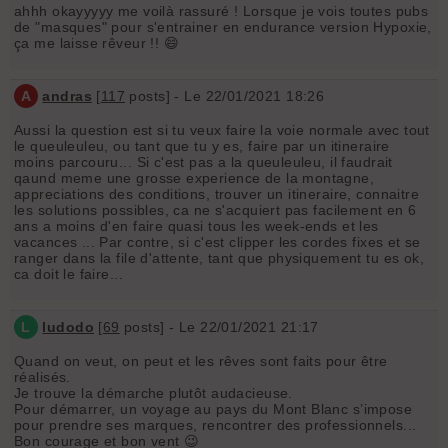
ahhh okayyyyy me voilà rassuré ! Lorsque je vois toutes pubs
de "masques" pour s'entrainer en endurance version Hypoxie,
ça me laisse rêveur !! 😄
A
andras
[
117
posts] - Le 22/01/2021 18:26
Aussi la question est si tu veux faire la voie normale avec tout
le queuleuleu, ou tant que tu y es, faire par un itineraire
moins parcouru... Si c'est pas a la queuleuleu, il faudrait
qaund meme une grosse experience de la montagne,
appreciations des conditions, trouver un itineraire, connaitre
les solutions possibles, ca ne s'acquiert pas facilement en 6
ans a moins d'en faire quasi tous les week-ends et les
vacances ... Par contre, si c'est clipper les cordes fixes et se
ranger dans la file d'attente, tant que physiquement tu es ok,
ca doit le faire...
L
ludodo
[
69
posts] - Le 22/01/2021 21:17
Quand on veut, on peut et les rêves sont faits pour être
réalisés.
Je trouve la démarche plutôt audacieuse.
Pour démarrer, un voyage au pays du Mont Blanc s’impose
pour prendre ses marques, rencontrer des professionnels...
Bon courage et bon vent 😉