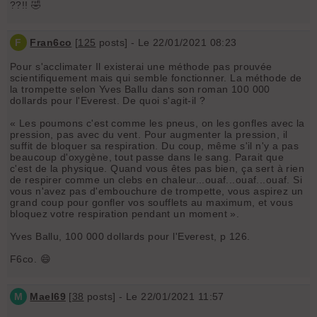
??!! 🤣
F
Fran6co
[
125
posts] - Le 22/01/2021 08:23
Pour s'acclimater Il existerai une méthode pas prouvée
scientifiquement mais qui semble fonctionner. La méthode de
la trompette selon Yves Ballu dans son roman 100 000
dollards pour l'Everest. De quoi s'agit-il ?
« Les poumons c'est comme les pneus, on les gonfles avec la
pression, pas avec du vent. Pour augmenter la pression, il
suffit de bloquer sa respiration. Du coup, même s'il n'y a pas
beaucoup d'oxygène, tout passe dans le sang. Parait que
c'est de la physique. Quand vous êtes pas bien, ça sert à rien
de respirer comme un clebs en chaleur...ouaf...ouaf...ouaf. Si
vous n'avez pas d'embouchure de trompette, vous aspirez un
grand coup pour gonfler vos soufflets au maximum, et vous
bloquez votre respiration pendant un moment ».
Yves Ballu, 100 000 dollards pour l'Everest, p 126.
F6co. 😄
M
Mael69
[
38
posts] - Le 22/01/2021 11:57