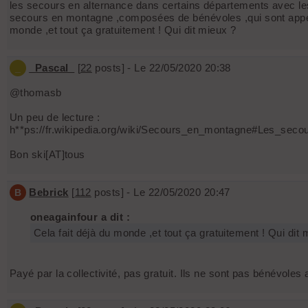
les secours en alternance dans certains départements avec le
secours en montagne ,composées de bénévoles ,qui sont appelée
monde ,et tout ça gratuitement ! Qui dit mieux ?
_Pascal_
[
22
posts] - Le 22/05/2020 20:38
_
@thomasb
Un peu de lecture :
h**ps://fr.wikipedia.org/wiki/Secours_en_montagne#Les_se
Bon ski[AT]tous
Bebrick
[
112
posts] - Le 22/05/2020 20:47
B
oneagainfour a dit :
Cela fait déjà du monde ,et tout ça gratuitement ! Qui dit 
Payé par la collectivité, pas gratuit. Ils ne sont pas bénévole