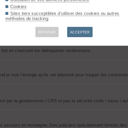
s militaires ne sont pas simplement des experts du radar au bord 
Cookies
Sites tiers succeptibles d'utiliser des cookies ou autres
méthodes de tracking
um
REFUSER
ACCEPTER
nt fait en chassant les délinquants randonneurs.
nd je vois l'énergie qu'ils ont dépensé pour traquer les contreve
é par la gendarmerie / CRS et pas la sécurité civile / samu / au
s secours en montagne. Des policiers spécialement formés des