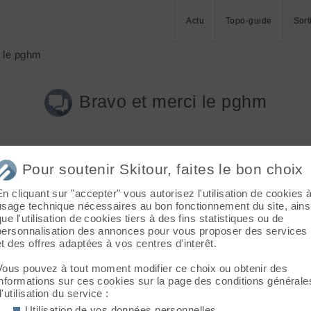
Actu
Topo-guide
Sort
 le pghm
Bravo et merci le pghm
Pour soutenir Skitour, faites le bon choix
En cliquant sur "accepter" vous autorisez l'utilisation de cookies 
usage technique nécessaires au bon fonctionnement du site, ains
que l'utilisation de cookies tiers à des fins statistiques ou de
personnalisation des annonces pour vous proposer des services
ucherolle et m ont vu de loin et m ont demande en criant d appe
et des offres adaptées à vos centres d'interêt.
 reussi a les prendre dans un endroit tres escarpe par helictreuil
Vous pouvez à tout moment modifier ce choix ou obtenir des
informations sur ces cookies sur la page des conditions générale
d'utilisation du service :
Utilisation de vos données personnelles