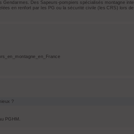
s Gendarmes. Des Sapeurs-pompiers spécialisés montagne intervi
s en renfort par les PG ou la sécurité civile (les CRS) lors de
cours_en_montagne_en_France
mieux ?
s au PGHM.