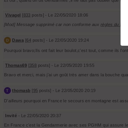
Et oui , quand on dit Gendarmes ,il ne faut pas oublier que ce
Vivagel
[
833
posts] - Le 22/05/2020 18:06
[Mod] Message supprimé car non conforme aux
règles du for
Dawa
[
64
posts] - Le 22/05/2020 19:24
D
Pourquoi bravo;Ils ont fait leur boulot,c'est tout, comme ils l'o
Thomas69
[
358
posts] - Le 22/05/2020 19:55
Bravo et merci, mais j'ai un goût très amer dans la bouche qua
thomasb
[
95
posts] - Le 22/05/2020 20:19
T
D'ailleurs pourquoi en France le secours en montagne est assur
Invité
- Le 22/05/2020 20:37
En France c'est la Gendarmerie avec ses PGHM qui assure le