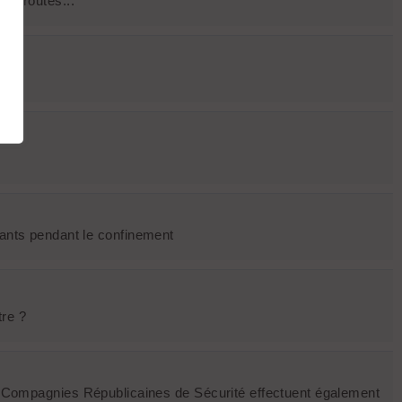
des routes...
nants pendant le confinement
tre ?
 Compagnies Républicaines de Sécurité effectuent également