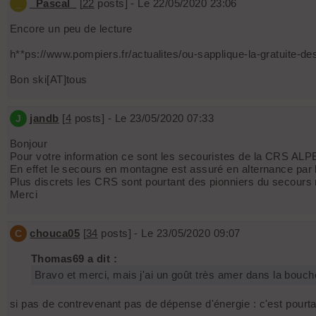
_Pascal_
[
22
posts] - Le 22/05/2020 23:06
_
Encore un peu de lecture
h**ps://www.pompiers.fr/actualites/ou-sapplique-la-gratuite-
Bon ski[AT]tous
jandb
[
4
posts] - Le 23/05/2020 07:33
J
Bonjour
Pour votre information ce sont les secouristes de la CRS ALPES,
En effet le secours en montagne est assuré en alternance par
Plus discrets les CRS sont pourtant des pionniers du secours
Merci
chouca05
[
34
posts] - Le 23/05/2020 09:07
C
Thomas69 a dit :
Bravo et merci, mais j'ai un goût très amer dans la bouch
si pas de contrevenant pas de dépense d'énergie : c'est pourt