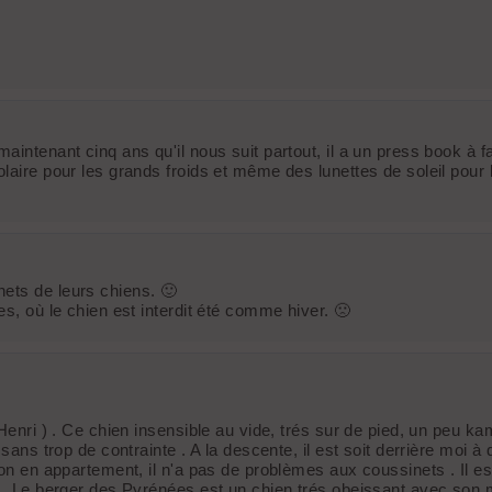
aintenant cinq ans qu'il nous suit partout, il a un press book à f
olaire pour les grands froids et même des lunettes de soleil pour
ets de leurs chiens. 🙂
es, où le chien est interdit été comme hiver. 🙁
d'Henri ) . Ce chien insensible au vide, trés sur de pied, un pe
sans trop de contrainte . A la descente, il est soit derrière moi à
non en appartement, il n'a pas de problèmes aux coussinets . Il es
e . Le berger des Pyrénées est un chien trés obeissant avec son m