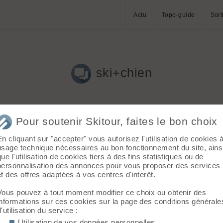
Actu
Topo-guide
Sort
ski+chien
Pour soutenir Skitour, faites le bon choix
En cliquant sur "accepter" vous autorisez l'utilisation de cookies 
usage technique nécessaires au bon fonctionnement du site, ains
que l'utilisation de cookies tiers à des fins statistiques ou de
hien et si oui quelles sont les races les plus aguerries .
personnalisation des annonces pour vous proposer des services
et des offres adaptées à vos centres d'interêt.
Vous pouvez à tout moment modifier ce choix ou obtenir des
informations sur ces cookies sur la page des conditions générale
d'utilisation du service :
 aucun problème .Son chien est un labri des Pyrénées (c'est une 
ntes de faible pente mon copain la met sur ses epaules et elle 
Utilisation de vos données personnelles