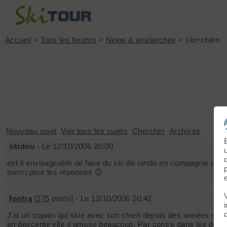
Accueil
>
Tous les forums
>
Neige & avalanches
> ski+chien
Nouveau sujet
Voir tous les sujets
Chercher
Archives
skidou
- Le 12/10/2006 20:00
est il envisageable de faire du ski de rando en compagnie d'un c
merci pour les réponses 😉
fontra
[
275
posts] - Le 12/10/2006 20:42
J'ai un copain qui skie avec son chien depuis des années sans
en descente elle s'amuse beaucoup. Par contre dans les desce