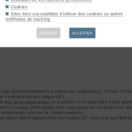
Cookies
Sites tiers succeptibles d'utiliser des cookies ou autres
méthodes de tracking
s de pb de pente, de type de neige, il a même traversé les Alpes
 cause des cristaux de neige transfo. Race : bâtard multicouches,
REFUSER
ACCEPTER
naturel ou autres) reste valable l'hiver ; de plus, l'hiver, n'oubl
 moment pour eux de brûler des calories pour rien... 🙁 😉
une fâcheuse tendance à suivre les randonneurs. Un fois il a fait
il semblait un peu fatigué 🤣 )
 le
tour de la marmottane
un 5 janvier, et la neige bien froide gel
pattes en sang. Il est monté avec nous jusqu'au col de la croix p
est redescendu seul sur la combe madame.
e bâton dès le départ (dixit son maitre 😮), sinon sûr qu'il finit 