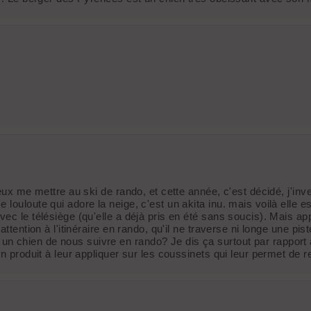
eux me mettre au ski de rando, et cette année, c'est décidé, j'inv
louloute qui adore la neige, c'est un akita inu. mais voilà elle 
vec le télésiège (qu'elle a déjà pris en été sans soucis). Mais a
ttention à l'itinéraire en rando, qu'il ne traverse ni longe une pi
n chien de nous suivre en rando? Je dis ça surtout par rapport 
n produit à leur appliquer sur les coussinets qui leur permet de r