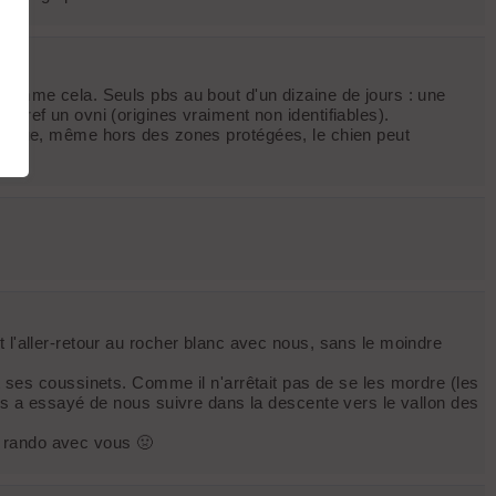
 comme cela. Seuls pbs au bout d'un dizaine de jours : une
 bref un ovni (origines vraiment non identifiables).
ie pas que, même hors des zones protégées, le chien peut
 l'aller-retour au rocher blanc avec nous, sans le moindre
ait ses coussinets. Comme il n'arrêtait pas de se les mordre (les
uis a essayé de nous suivre dans la descente vers le vallon des
la rando avec vous 🤢