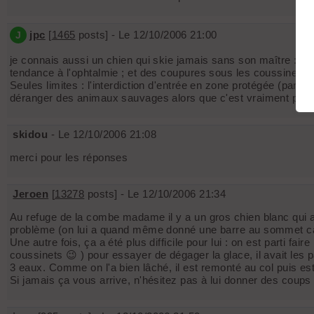
jpc
[
1465
posts] - Le 12/10/2006 21:00
J
je connais aussi un chien qui skie jamais sans son maître : pa
tendance à l'ophtalmie ; et des coupures sous les coussinets à
Seules limites : l'interdiction d'entrée en zone protégée (parc 
déranger des animaux sauvages alors que c'est vraiment pas le
skidou
- Le 12/10/2006 21:08
merci pour les réponses
Jeroen
[
13278
posts] - Le 12/10/2006 21:34
Au refuge de la combe madame il y a un gros chien blanc qui a 
problème (on lui a quand même donné une barre au sommet car 
Une autre fois, ça a été plus difficile pour lui : on est parti faire
coussinets 😉 ) pour essayer de dégager la glace, il avait les 
3 eaux. Comme on l'a bien lâché, il est remonté au col puis 
Si jamais ça vous arrive, n'hésitez pas à lui donner des coups d