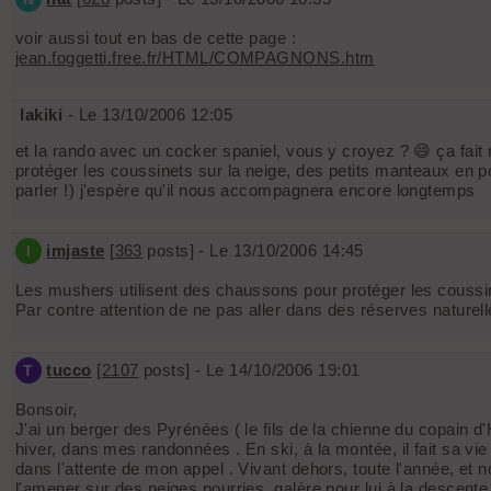
voir aussi tout en bas de cette page :
jean.foggetti.free.fr/HTML/COMPAGNONS.htm
lakiki
- Le 13/10/2006 12:05
et la rando avec un cocker spaniel, vous y croyez ? 😄 ça fait m
protéger les coussinets sur la neige, des petits manteaux en p
parler !) j'espère qu'il nous accompagnera encore longtemps
imjaste
[
363
posts] - Le 13/10/2006 14:45
I
Les mushers utilisent des chaussons pour protéger les coussin
Par contre attention de ne pas aller dans des réserves naturell
tucco
[
2107
posts] - Le 14/10/2006 19:01
T
Bonsoir,
J'ai un berger des Pyrénées ( le fils de la chienne du copain 
hiver, dans mes randonnées . En ski, à la montée, il fait sa vie 
dans l'attente de mon appel . Vivant dehors, toute l'année, et 
l'amener sur des neiges pourries ,galère pour lui à la descent