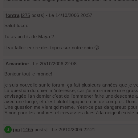
fontra
[
275
posts] - Le 14/10/2006 20:57
Salut tucco
Tu as un fils de Maya ?
Il va falloir ecrire des topos sur notre coin 🙂
Amandine
- Le 20/10/2006 22:08
Bonjour tout le monde!
je suis nouvelle sur le forum, ça fait plusieurs années que je v
La question du chien m'intéresse, car j'ai moi-même une grosse 
envisagée l'an dernier c'est de l'emmener faire une descente a
avec une longe, et c'est plutot logique en fin de compte.. Donc a
Une question me vient qd meme, n'est-ce pas dangereux pour u
Sinon pour les brulures et crevasses dues à la neige il existe u
jpc
[
1465
posts] - Le 20/10/2006 22:21
J