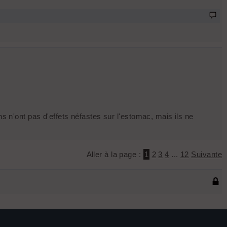
ns n'ont pas d'effets néfastes sur l'estomac, mais ils ne
Aller à la page :
1
2
3
4
...
12
Suivante