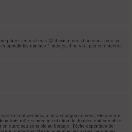
aire pâmer les meilleurs 😉 il existe des chaussons pour lui
 les ophtalmies canines ( mais ça, il ne veut pas en entendre
u kamikaze diront certains, m'accompagne souvent, été comme
 deux trois mêtres avec interdiction de doubler, soit immobile
t en outre peu sensible au bottage , j'évite cependant de
aître, méfiant et t^te de mule avec les autres personnes .