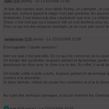
jean
[
995
posts] - Le 12/10/2006 21:50
Je fais des randos avec mon fidèle Kenny, un Labrador. Je croi
pour eux, surtout quand la neige n'est pas portante, les pauv
lendemein, il est beaucoup plus courbaturé que moi. Le vétérin
Sinon, c'est vrai que ça a toujours été un vrai bonheur pour lui
Pour ce qui est des espaces protégés, je ne veux pas ouvrir le dé
neigerome
[
538
posts] - Le 12/10/2006 22:58
Envisageable ? quelle question !
bien sur que c'est possible. En ce qui me concerne j'ai eu pour
Un berger des pyrénées, toujours partant et dynamique quelle 
poudreuse de rêve avec le chien sur le dos. En effet, il avait
Un border collie à poils courts, toujours partant et dynamique 
comme à la descente.
Si deux bémols, refuse de sauter les corniches et si je le lai
Au sujet des animaux sauvages, à aucun moment les chamois, ma
nat
[
628
posts] - Le 13/10/2006 10:35
N