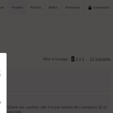
ies
Forums
Photos
Matos
Annonces
Connexion
Aller à la page :
1
2
3
4
...
12
Suivante
à
i
s
fille)Dans les couloirs elle n'a pas besoin de crampons 😉 et
ne bouge pas.