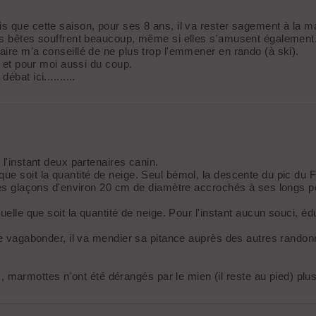
s que cette saison, pour ses 8 ans, il va rester sagement à la m
res bêtes souffrent beaucoup, même si elles s'amusent également
aire m'a conseillé de ne plus trop l'emmener en rando (à ski).
, et pour moi aussi du coup.
bat ici..........
 l'instant deux partenaires canin.
que soit la quantité de neige. Seul bémol, la descente du pic d
 des glaçons d'environ 20 cm de diamètre accrochés à ses longs po
quelle que soit la quantité de neige. Pour l'instant aucun souci, 
sse vagabonder, il va mendier sa pitance auprès des autres randon
rmottes n'ont été dérangés par le mien (il reste au pied) plus 