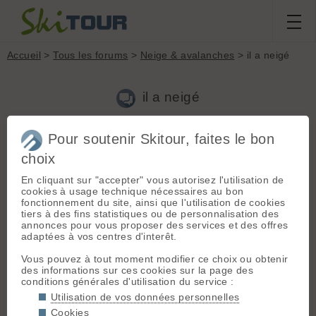
Accueil
>
Tous les forums
>
Neige & avalanches
> il a neigé
il a neigé
Pour soutenir Skitour, faites le bon
Aller à la page :
Précédente
1
2
3
4
choix
Nouveau sujet
Voir tous les sujets
Chercher
Archives
En cliquant sur "accepter" vous autorisez l'utilisation de
cookies à usage technique nécessaires au bon
D
davidg
[
1272
posts] - Le 17/10/2015 11:13
fonctionnement du site, ainsi que l'utilisation de cookies
tiers à des fins statistiques ou de personnalisation des
bon timelapse (captage des images par intervalles 🤣 ). Je
annonces pour vous proposer des services et des offres
suis montee a Prabert hier et il neigeote encore dans la mer
adaptées à vos centres d'interêt.
des nuages avec limite PN vers 1100 metres.
Vous pouvez à tout moment modifier ce choix ou obtenir
des informations sur ces cookies sur la page des
E
Etienne-H-
[
3570
posts] - Le 17/10/2015 14:15
conditions générales d'utilisation du service :
Utilisation de vos données personnelles
@Forezan: pour y avoir roulé ces derniers temps, le sols sont
gelés en surface au dessus de 2000 voire moins en versant
Cookies