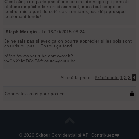
C'est sûr je ne parle pas d'une couche de neige qui persiste
et donc empêche le refroidissement, mais tout ce qui est
tombé, mis à part du coté des frontières, est déjà presque
totalement fondu!
Steph Mougin
- Le 18/10/2015 08:24
Je ne sais pas si avec ça on pourra apprécier si les sols sont
chauds ou pas... En tout ça fond ...
h**ps://www.youtube.com/watch?
v=CNXcictDCvE&feature=youtu.be
Aller à la page :
Précédente
1
2
3
4
Connectez-vous pour poster
© 2026 Skitour
Confidentialité
API
Contribuez ❤️