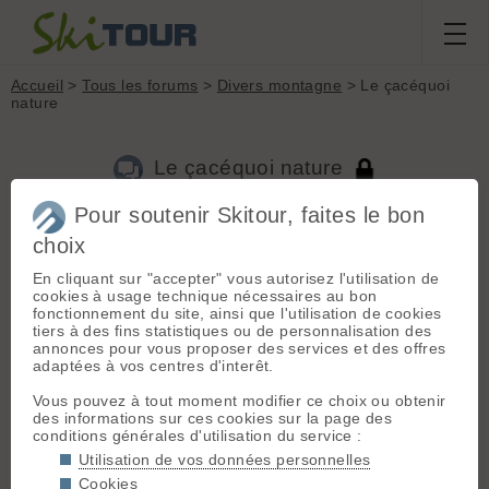
Accueil
>
Tous les forums
>
Divers montagne
> Le çacéquoi
nature
Le çacéquoi nature
Pour soutenir Skitour, faites le bon
choix
Aller à la page :
Précédente
1
...
179
180
181
182
183
184
185
...
510
Suivante
En cliquant sur "accepter" vous autorisez l'utilisation de
cookies à usage technique nécessaires au bon
Nouveau sujet
Voir tous les sujets
Chercher
Archives
fonctionnement du site, ainsi que l'utilisation de cookies
tiers à des fins statistiques ou de personnalisation des
S
superpapy²
[
1362
posts] - Le 18/10/2009 18:09
annonces pour vous proposer des services et des offres
adaptées à vos centres d'interêt.
jc69 a dit :
Iles du Cap Vert ?
Vous pouvez à tout moment modifier ce choix ou obtenir
des informations sur ces cookies sur la page des
conditions générales d'utilisation du service :
bravo
Utilisation de vos données personnelles
c'est l'ile de Boa Vista dans l'archipel du Cap Vert au large du
Cookies
sénégal