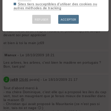
l'indice c'était les arbres courbés par les alizés
Sites tiers succeptibles d'utiliser des cookies ou
paysages désertiques et plages sublimes, encore à l'abri du
autres méthodes de tracking
tourisme de masse car il n'y a pas d'eau.
seul l'ile de Sal est livrée aux promoteurs (usine de
désalinisation).
REFUSER
ACCEPTER
un petit bemol les cap verdiens ne sont pas très chaleureux
🤢 et rien ne marche.
Il vaut mieux avoir l'esprit routard et (beaucoup) de temps
devant soi pour apprécier
et bien à toi la main jc69
Manux
- Le 18/10/2009 18:21
Les arbres, les arbres, c'est bien le madère en portugais ?
Bon, tant pis!
J
jc69
[
2646
posts] - Le 18/10/2009 21:17
Tout d'abord merci à
- ma chère Dominique, c'est elle qui a proposé les iles du cap
vert, tout en maugréant que je ferais mieux de travailler dans
la maison 😠
- Christian qui avait proposé la Mauritanie (ce n'est pas si
loin, tais-toi et nage 🙄 )