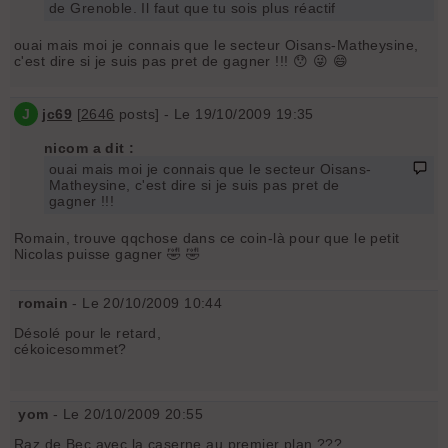
de Grenoble. Il faut que tu sois plus réactif
ouai mais moi je connais que le secteur Oisans-Matheysine,
c'est dire si je suis pas pret de gagner !!! 😯 😜 😄
J
jc69
[
2646
posts] - Le 19/10/2009 19:35
nicom a dit :
ouai mais moi je connais que le secteur Oisans-
Matheysine, c'est dire si je suis pas pret de
gagner !!!
Romain, trouve qqchose dans ce coin-là pour que le petit
Nicolas puisse gagner 🤣 🤣
romain
- Le 20/10/2009 10:44
Désolé pour le retard,
cékoicesommet?
yom
- Le 20/10/2009 20:55
Raz de Bec avec la caserne au premier plan ???