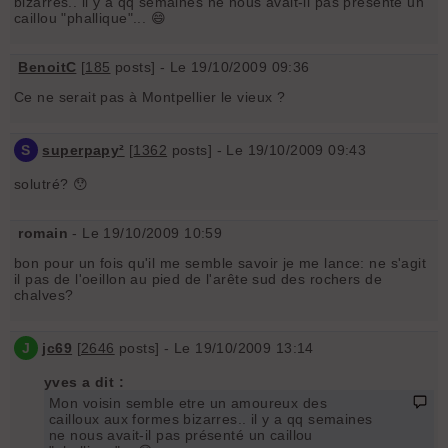
bizarres.. il y a qq semaines ne nous avait-il pas présenté un
caillou "phallique"... 😄
BenoitC
[
185
posts] - Le 19/10/2009 09:36
Ce ne serait pas à Montpellier le vieux ?
S
superpapy²
[
1362
posts] - Le 19/10/2009 09:43
solutré? 😯
romain
- Le 19/10/2009 10:59
bon pour un fois qu'il me semble savoir je me lance: ne s'agit
il pas de l'oeillon au pied de l'arête sud des rochers de
chalves?
J
jc69
[
2646
posts] - Le 19/10/2009 13:14
yves a dit :
Mon voisin semble etre un amoureux des
cailloux aux formes bizarres.. il y a qq semaines
ne nous avait-il pas présenté un caillou