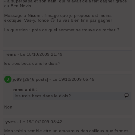
- à superpapa et son nain, qui m'avait déjà fait gagner grâce
au Ben Nevis.
Message à Nicom : l'image que je propose est moins
exotique. Vas-y, fonce 😉 Tu vas bien finir par gagner
La question : près de quel sommet se trouve ce rocher ?
rems
- Le 18/10/2009 21:49
les trois becs dans le diois?
J
jc69
[
2646
posts] - Le 19/10/2009 06:45
rems a dit :
les trois becs dans le diois?
Non
yves
- Le 19/10/2009 08:42
Mon voisin semble etre un amoureux des cailloux aux formes