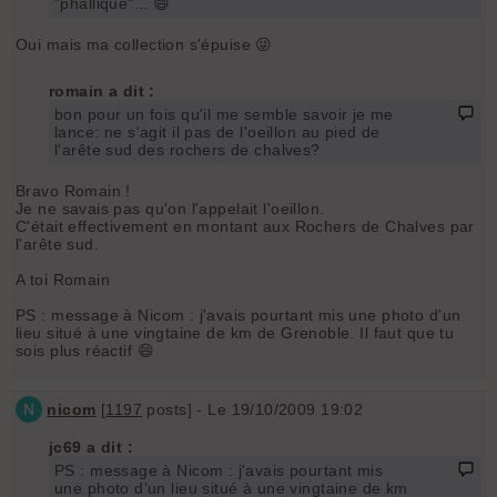
"phallique"... 😄
Oui mais ma collection s'épuise 😜
romain a dit :
bon pour un fois qu'il me semble savoir je me
lance: ne s'agit il pas de l'oeillon au pied de
l'arête sud des rochers de chalves?
Bravo Romain !
Je ne savais pas qu'on l'appelait l'oeillon.
C'était effectivement en montant aux Rochers de Chalves par
l'arête sud.
A toi Romain
PS : message à Nicom : j'avais pourtant mis une photo d'un
lieu situé à une vingtaine de km de Grenoble. Il faut que tu
sois plus réactif 😄
N
nicom
[
1197
posts] - Le 19/10/2009 19:02
jc69 a dit :
PS : message à Nicom : j'avais pourtant mis
une photo d'un lieu situé à une vingtaine de km