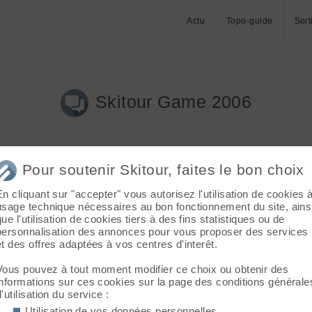
Actu
Topo-guide
Sort
Skitour Game 2006
Pour soutenir Skitour, faites le bon choix
En cliquant sur "accepter" vous autorisez l'utilisation de cookies 
usage technique nécessaires au bon fonctionnement du site, ains
que l'utilisation de cookies tiers à des fins statistiques ou de
personnalisation des annonces pour vous proposer des services
et des offres adaptées à vos centres d'interêt.
s gens sympas, un truc convivial quoi 😉
lle polaire toute neuve au skitour game!!!! 😜
Vous pouvez à tout moment modifier ce choix ou obtenir des
informations sur ces cookies sur la page des conditions générale
d'utilisation du service :
Utilisation de vos données personnelles