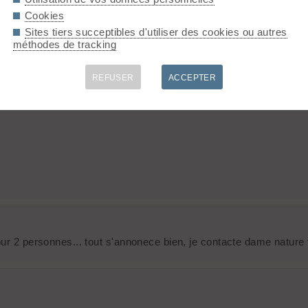
Cookies
enir
ragoter
skier avec vous 🤣
Sites tiers succeptibles d'utiliser des cookies ou autres
méthodes de tracking
REFUSER
ACCEPTER
re !!! 😉
our 2 personnes... tout s'annonece bien, je contacte dame nature