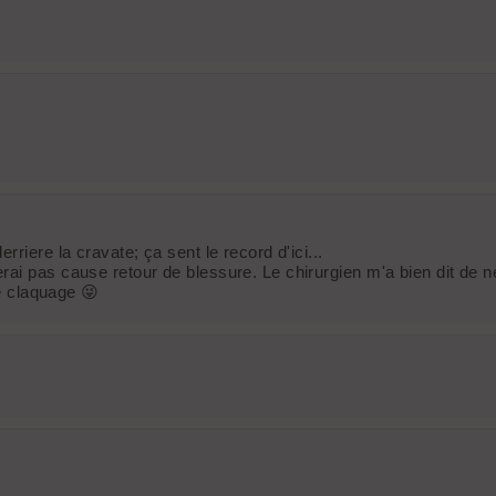
riere la cravate; ça sent le record d'ici...
ai pas cause retour de blessure. Le chirurgien m'a bien dit de ne
le claquage 😜