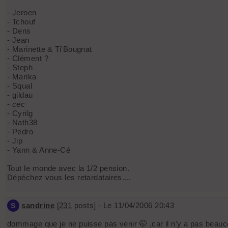
- Jeroen
- Tchouf
- Dens
- Jean
- Marinette & Ti'Bougnat
- Clément ?
- Steph
- Marika
- Squal
- gildau
- cec
- Cyrilg
- Nath38
- Pedro
- Jip
- Yann & Anne-Cé
Tout le monde avec la 1/2 pension.
Dépéchez vous les retardataires....
sandrine
[
231
posts] - Le 11/04/2006 20:43
S
dommage que je ne puisse pas venir 🤭 ,car il n'y a pas beaucoup