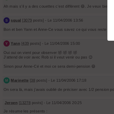
Ah mais s'il y a des couettes c'est différent 😄. Je veux bien v
squal
[
3079
posts] - Le 11/04/2006 13:56
S
Bon et ben Yann et Anne-Ce vous savez ce qui vous reste à fai
Yann
[
439
posts] - Le 11/04/2006 15:00
Y
Oui oui on vient pour observer 🤣 🤣 🤣 🤣
J'attend de voir avec Rob si il veut venir ou pas 😉
Sinon pour Anne-Cé et moi ce sera demi-pension 😄
Marinette
[
38
posts] - Le 11/04/2006 17:18
M
On sera là, mais j'avais oublié de préciser avec 1/2 pension p
Jeroen
[
13278
posts] - Le 11/04/2006 20:25
Je résume les présents :