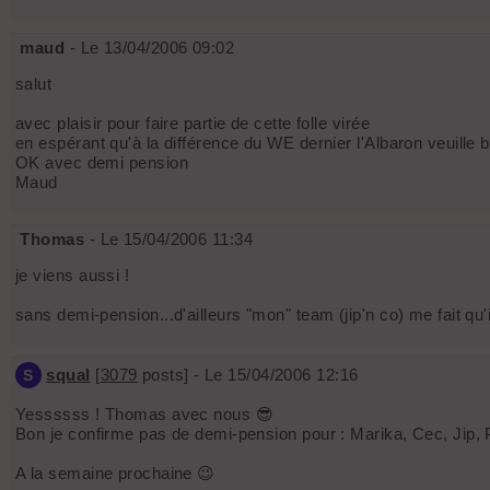
maud
- Le 13/04/2006 09:02
salut
avec plaisir pour faire partie de cette folle virée
en espérant qu'à la différence du WE dernier l'Albaron veuille bi
OK avec demi pension
Maud
Thomas
- Le 15/04/2006 11:34
je viens aussi !
sans demi-pension...d'ailleurs "mon" team (jip'n co) me fait qu
squal
[
3079
posts] - Le 15/04/2006 12:16
S
Yessssss ! Thomas avec nous 😎
Bon je confirme pas de demi-pension pour : Marika, Cec, Jip, P
A la semaine prochaine 😉