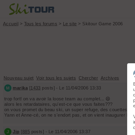
Accueil
>
Tous les forums
>
Le site
> Skitour Game 2006
Nouveau sujet
Voir tous les sujets
Chercher
Archives
marika
[
1433
posts] - Le 11/04/2006 13:33
M
trop fort! on va avoir la loose team au complet... 😄
alors les retardataires, qu'est-ce que vous faites???
on vous promet du beau ski, un super refuge, des couettes, de
Yann et Anne-cé, on ne s'endort pas, et on vient inaugurer la be
Jip
[
885
posts] - Le 11/04/2006 13:37
J