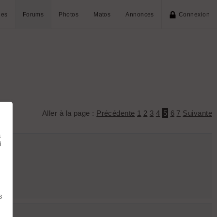
ies
Forums
Photos
Matos
Annonces
Connexion
Aller à la page :
Précédente
1
2
3
4
5
6
7
Suivante
à
i
s