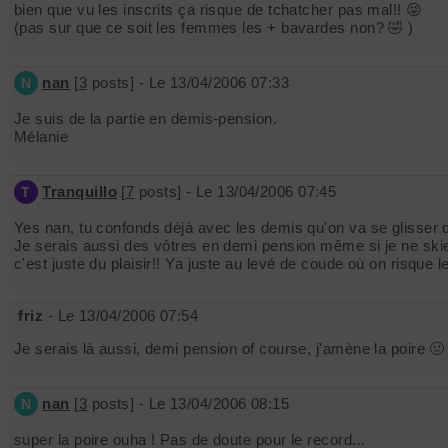
bien que vu les inscrits ça risque de tchatcher pas mal!! 😜
(pas sur que ce soit les femmes les + bavardes non? 🤣 )
nan
[
3
posts] - Le 13/04/2006 07:33
N
Je suis de la partie en demis-pension.
Mélanie
Tranquillo
[
7
posts] - Le 13/04/2006 07:45
T
Yes nan, tu confonds déjà avec les demis qu'on va se glisser der
Je serais aussi des vôtres en demi pension même si je ne skier
c'est juste du plaisir!! Ya juste au levé de coude où on risque 
friz
- Le 13/04/2006 07:54
Je serais là aussi, demi pension of course, j'amène la poire 🤢
nan
[
3
posts] - Le 13/04/2006 08:15
N
super la poire ouha ! Pas de doute pour le record...