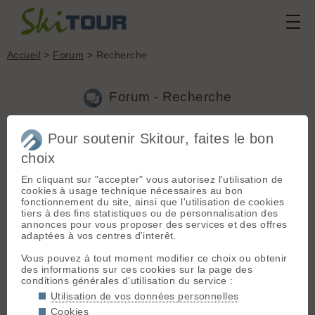
Accueil
>
Forum
> Recherche
Forum - Recherche
Pour soutenir Skitour, faites le bon
Nouveau sujet
|
Voir tous les sujets
choix
3 résultats
En cliquant sur "accepter" vous autorisez l'utilisation de
1.
Skitour Game 2006
(nan le 13.04.2006 à 08:15)
cookies à usage technique nécessaires au bon
fonctionnement du site, ainsi que l'utilisation de cookies
super la poire ouha ! Pas de doute pour le record...
tiers à des fins statistiques ou de personnalisation des
annonces pour vous proposer des services et des offres
2.
Skitour Game 2006
(nan le 13.04.2006 à 07:33)
adaptées à vos centres d'interêt.
Je suis de la partie en demis-pension. Mélanie
Vous pouvez à tout moment modifier ce choix ou obtenir
des informations sur ces cookies sur la page des
3.
Arva, vous vous entrainez...
(nan le 18.02.2006 à 16:32)
conditions générales d'utilisation du service :
Bonjour Je suis d'accord, pour un matériel de sécurité c'est
Utilisation de vos données personnelles
vraiment un prix exsorbitant et cela paraît fou de vendre pelle
Cookies