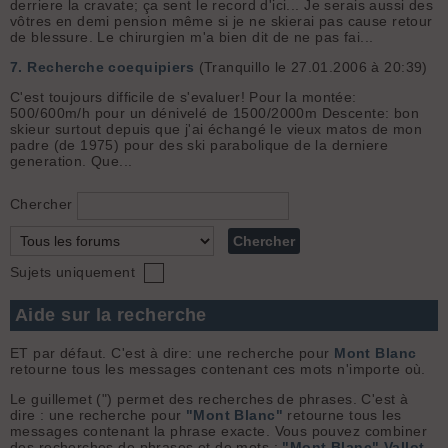
derriere la cravate; ça sent le record d'ici... Je serais aussi des
vôtres en demi pension même si je ne skierai pas cause retour
de blessure. Le chirurgien m'a bien dit de ne pas fai...
7.
Recherche coequipiers
(Tranquillo le 27.01.2006 à 20:39)
C'est toujours difficile de s'evaluer! Pour la montée:
500/600m/h pour un dénivelé de 1500/2000m Descente: bon
skieur surtout depuis que j'ai échangé le vieux matos de mon
padre (de 1975) pour des ski parabolique de la derniere
generation. Que...
Chercher
Sujets uniquement
Aide sur la recherche
ET par défaut. C'est à dire: une recherche pour
Mont Blanc
retourne tous les messages contenant ces mots n'importe où.
Le guillemet (") permet des recherches de phrases. C'est à
dire : une recherche pour
"Mont Blanc"
retourne tous les
messages contenant la phrase exacte. Vous pouvez combiner
des recherches de phrases et de mots :
"Mont Blanc" Vallot
.