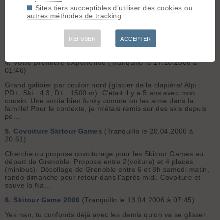
Sites tiers succeptibles d'utiliser des cookies ou
3.
commencer la pente raide
(Tranquillo le 23.01.2007 à
autres méthodes de tracking
03:42)
Il existe également un module de formation FFME. Il n'y en a
pas actuellement mais tu peux garder un oeil sur le calendrier
REFUSER
ACCEPTER
disponible sur le site.
4.
Votre première eXpérience
(Tranquillo le 17.10.2006 à
01:46)
Grand galibier par couloir nord (glacier de la clapière/ Alpi :
PD+, Ski : 4.3, D+ : 1500 m). C'était il y a 5 ans avec mon
cousin. Une sortie bien funky comme on les aime dans la
famille! Pour le contexte, je m'étais remis sur des skis depuis
pe...
5.
Covoiture Skitour Games
(Tranquillo le 20.04.2006 à
20:51)
Cherche ou propose covoiturage pour les Skitour Games au
départ de Grenoble. Propose entre 2(voiture) et 4 places
(minibus). Décollage de Grenoble entre 6 et 8h samedi matin,
rando dimanche pour retour dans l'après midi. Covoiture et
sauve la Na...
6.
Skitour Game 2006
(Tranquillo le 13.04.2006 à 07:45)
Yes nan, tu confonds déjà avec les demis qu'on va se glisser