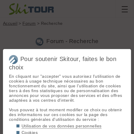
Accueil
>
Forum
> Recherche
Forum - Recherche
Pour soutenir Skitour, faites le bon
Nouveau sujet
|
Voir tous les sujets
choix
7 résultats
En cliquant sur "accepter" vous autorisez l'utilisation de
1.
SkitourGame 2007 !
(Tranquillo le 20.04.2007 à 14:40)
cookies à usage technique nécessaires au bon
fonctionnement du site, ainsi que l'utilisation de cookies
Ok je viens. Est ce que qq1 est motivé pour faire une course
tiers à des fins statistiques ou de personnalisation des
samedi? Appelez moi sur mon cellulaire 0626091865
annonces pour vous proposer des services et des offres
adaptées à vos centres d'interêt.
2.
Vol du panneau de Prabert pour aller au lac de Crop
(Tranquillo le 22.02.2007 à 23:33)
Vous pouvez à tout moment modifier ce choix ou obtenir
des informations sur ces cookies sur la page des
Lors d'une sortie jeudi 22 février, des skieurs dans une voiture
conditions générales d'utilisation du service :
immatriculée 582 AVF 38 ont volé le panneau indicateur du
sentier pour se rendre au lac de Crops. Nous leurs avons fait
Utilisation de vos données personnelles
remarqué mais rien n'y a fait, ils l'ont gardé; aussi si vou...
Cookies