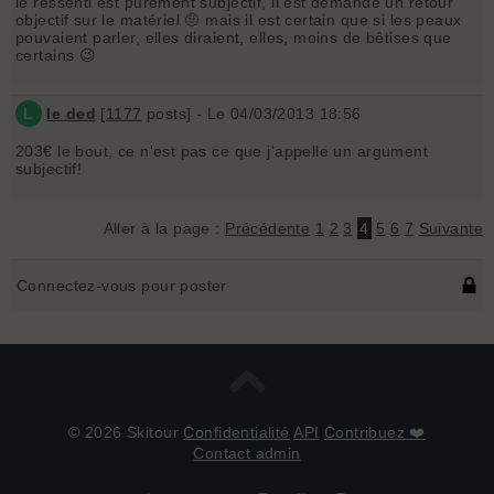
le ressenti est purement subjectif, il est demandé un retour
objectif sur le matériel 🤨 mais il est certain que si les peaux
pouvaient parler, elles diraient, elles, moins de bêtises que
certains 😉
L
le ded
[
1177
posts] - Le 04/03/2013 18:56
203€ le bout, ce n'est pas ce que j'appelle un argument
subjectif!
Aller à la page :
Précédente
1
2
3
4
5
6
7
Suivante
Connectez-vous pour poster
© 2026 Skitour
Confidentialité
API
Contribuez ❤️
Contact admin