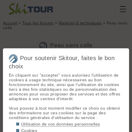
Accueil
>
Tous les forums
>
Matériel & techniques
> Peau sans
colle
Peau sans colle
Pour soutenir Skitour, faites le bon
choix
Aller à la page :
Précédente
1
2
3
4
5
6
7
Suivante
En cliquant sur "accepter" vous autorisez l'utilisation de
Nouveau sujet
Voir tous les sujets
Chercher
Archives
cookies à usage technique nécessaires au bon
fonctionnement du site, ainsi que l'utilisation de cookies
L
le ded
[
1177
posts] - Le 15/02/2013 18:27
tiers à des fins statistiques ou de personnalisation des
annonces pour vous proposer des services et des offres
😄
adaptées à vos centres d'interêt.
Vous pouvez à tout moment modifier ce choix ou obtenir
MUGNIER POLLET
- Le 15/02/2013 22:00
des informations sur ces cookies sur la page des
conditions générales d'utilisation du service :
Bonjour, cela fait une saison que j'utilise les GEKO RACE sur
des
PIERRA MENTA
Pro. à l'entrainement ...Ma conclusion :
Utilisation de vos données personnelles
peaux super pratiques pour l'entrainement ...MAIS NE
Cookies