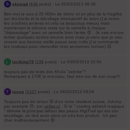
S
skiroad
[
436
posts] - Le 03/03/2013 08:38
Ben moi je suis à 25 000m de déniv. et en plus de la fragilité
sur les bords et le décollage intempestif du talon (j'ai remis
les crochets arrières et cela va beaucoup mieux) mais
maintenant le silicone reste sur la semelle à chaque
"dépeautage" avec un semelle bien fartée 😡 . Je vais encore
tenter quelques sorties encore avec mais je sens que je vais
revenir aux bonnes vieille peaux avec colle (j'ai commandé
les rouleaux pour réencoller mes anciennes mohair) 😉
L
leviking73
[
199
posts] - Le 03/03/2013 23:04
toujours pas de tests des Khola "zebrée"?
Remarquez a 170€ le morceau, faut etre sur de son coup!!!
T
tucco
[
2107
posts] - Le 04/03/2013 09:06
Toujours pas de retour 🤭 d'un riche résident suisse, Johnny
par exemple 😯, sur
celles-ci
. Si le " coating adhésif magique
" élimine le principal défaut des peaux HigtTrail qui est son
encollage, on doit avoir alors un très bon produit . Un peu
cher malheureusement 😡 .