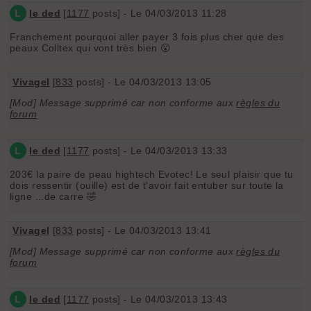
L
le ded
[
1177
posts] - Le 04/03/2013 11:28
Franchement pourquoi aller payer 3 fois plus cher que des
peaux Colltex qui vont très bien 😮
Vivagel
[
833
posts] - Le 04/03/2013 13:05
[Mod] Message supprimé car non conforme aux
règles du
forum
L
le ded
[
1177
posts] - Le 04/03/2013 13:33
203€ la paire de peau hightech Evotec! Le seul plaisir que tu
dois ressentir (ouille) est de t'avoir fait entuber sur toute la
ligne ...de carre 🤣
Vivagel
[
833
posts] - Le 04/03/2013 13:41
[Mod] Message supprimé car non conforme aux
règles du
forum
L
le ded
[
1177
posts] - Le 04/03/2013 13:43