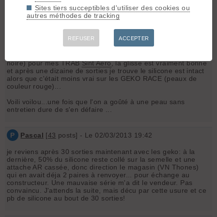
JAMAIS TIRER VIOLEMMENT SUR LE TENDEUR AVANT
Sites tiers succeptibles d'utiliser des cookies ou
POUR LES DÉCOLLER CAR VOUS RISQUEZ D ARRACHER
autres méthodes de tracking
EGALEMENT UN PEU DE SILICONE...FAUT JUSTE Y ALLER
SOFT... j'en suis à 50 000 m en une saison avec ces peaux et
elles doivent pouvoir faire encore 50 à 100000 m de plus je
REFUSER
ACCEPTER
pense...
Par ailleurs, j'ai taillé des GEKO Mohair (peaux de couleur
noire) pour mes TRAB
Sint Aero
, la glisse est vraiment bonne
et après une dizaine de sorties je trouve le silicone est intact
alors que c'était moins vrai sur les GEKO RACE (peaux de
couleur rouge)...
Voili voilou...une fois que l'on a goûté à une peau sans
entretien dure de s'en défaire ...
P
Pascal
[
43
posts] - Le 02/03/2013 19:42
je reviens après 30 sorties maintenant avec les geko: à la
dernière, 50% du silicone reste collé sur la semelle et une
attache AR cassée, donc direction le magasin (VN Thones)
qui en avait déja 2 paires à renvoyer... pour échange au
constructeur. Une mauvaise série m'a dit le vendeur. Pas
convaincu. J'attends la suite, mais décu par cette usure et ce
pb de silicone au bout de 30 sorties!