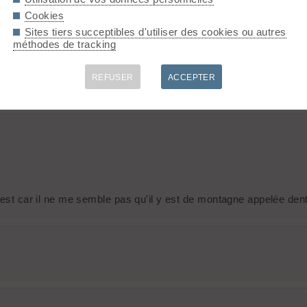
Cookies
is écarté à cause de l'éperon qui masque le bas du couloir, on ne
Sites tiers succeptibles d'utiliser des cookies ou autres
méthodes de tracking
REFUSER
ACCEPTER
ouest car il ne me semble pas qu'il y est de montagne appelée den