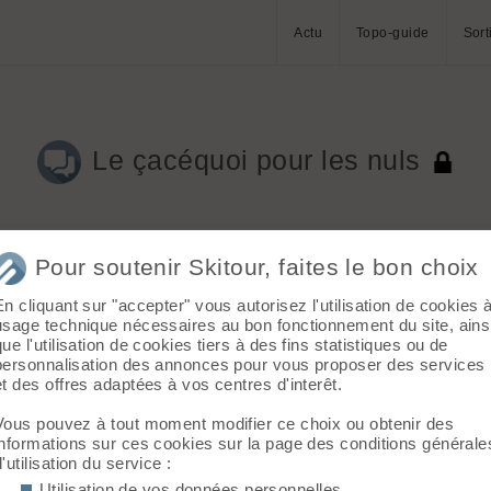
Actu
Topo-guide
Sort
Le çacéquoi pour les nuls
Aller à
Pour soutenir Skitour, faites le bon choix
En cliquant sur "accepter" vous autorisez l'utilisation de cookies 
usage technique nécessaires au bon fonctionnement du site, ains
que l'utilisation de cookies tiers à des fins statistiques ou de
personnalisation des annonces pour vous proposer des services
et des offres adaptées à vos centres d'interêt.
raiment trop nuls 😜
Vous pouvez à tout moment modifier ce choix ou obtenir des
ifre et on est aussi plus près des molaires que du coup de sabre.
informations sur ces cookies sur la page des conditions générale
d'utilisation du service :
Utilisation de vos données personnelles