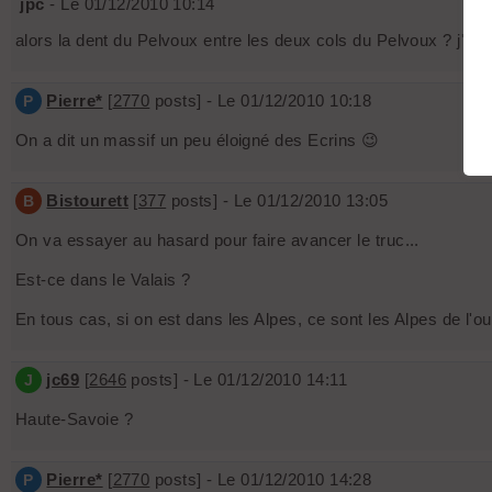
jpc
- Le 01/12/2010 10:14
alors la dent du Pelvoux entre les deux cols du Pelvoux ? j'ava
Pierre*
[
2770
posts] - Le 01/12/2010 10:18
P
On a dit un massif un peu éloigné des Ecrins 😉
Bistourett
[
377
posts] - Le 01/12/2010 13:05
B
On va essayer au hasard pour faire avancer le truc...
Est-ce dans le Valais ?
En tous cas, si on est dans les Alpes, ce sont les Alpes de l'
jc69
[
2646
posts] - Le 01/12/2010 14:11
J
Haute-Savoie ?
Pierre*
[
2770
posts] - Le 01/12/2010 14:28
P