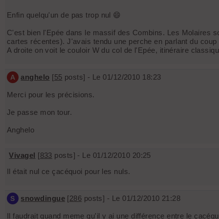
Enfin quelqu'un de pas trop nul 😄
C'est bien l'Epée dans le massif des Combins. Les Molaires son
cartes récentes). J'avais tendu une perche en parlant du coup
A droite on voit le couloir W du col de l'Epée, itinéraire classiq
anghelo
[
55
posts] - Le 01/12/2010 18:23
A
Merci pour les précisions.
Je passe mon tour.
Anghelo
Vivagel
[
833
posts] - Le 01/12/2010 20:25
Il était nul ce çacéquoi pour les nuls.
snowdingue
[
286
posts] - Le 01/12/2010 21:28
S
Il faudrait quand meme qu'il y ai une différence entre le çacéquoi