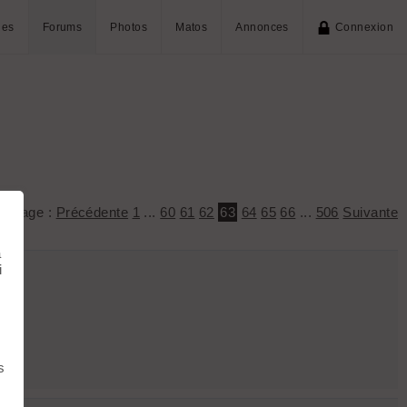
ies
Forums
Photos
Matos
Annonces
Connexion
 la page :
Précédente
1
...
60
61
62
63
64
65
66
...
506
Suivante
à
i
s