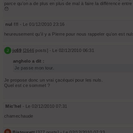
parce qu'on a de plus en plus de mal à faire la différence entre
😯
nul !!!
- Le 01/12/2010 23:16
heureusement qu'il y a Pïerre pour nous rappeler qu'on est nuls
jc69
[
2646
posts] - Le 02/12/2010 06:31
J
anghelo a dit :
Je passe mon tour.
Je propose donc un vrai çacéquoi pour les nuls.
Quel est ce sommet ?
Mic'hel
- Le 02/12/2010 07:31
chamechaude
Bistourett
[
377
posts] - Le 02/12/2010 07:33
B