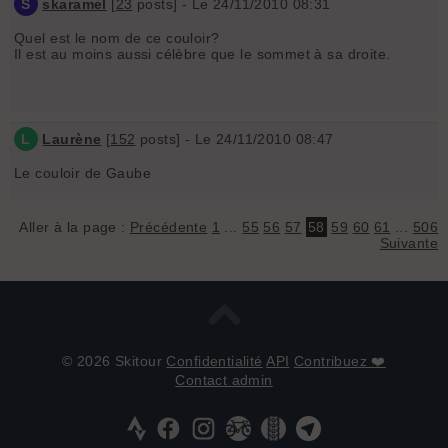
S
skaramel
[
23
posts] - Le 24/11/2010 08:31
Quel est le nom de ce couloir?
Il est au moins aussi célèbre que le sommet à sa droite.
L
Laurène
[
152
posts] - Le 24/11/2010 08:47
Le couloir de Gaube
Aller à la page :
Précédente
1
...
55
56
57
58
59
60
61
...
506
Suivante
© 2026 Skitour
Confidentialité
API
Contribuez ❤️
Contact admin