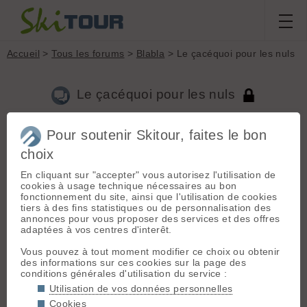
Accueil
>
Tous les forums
>
Blabla
> Le çacéquoi pour les nuls
Le çacéquoi pour les nuls
Pour soutenir Skitour, faites le bon
Aller à la page :
Précédente
1
...
55
56
57
58
59
60
61
...
506
choix
Suivante
En cliquant sur "accepter" vous autorisez l'utilisation de
Nouveau sujet
Voir tous les sujets
Chercher
Archives
cookies à usage technique nécessaires au bon
Toz
[
1415
posts] - Le 22/11/2010 21:48
fonctionnement du site, ainsi que l'utilisation de cookies
tiers à des fins statistiques ou de personnalisation des
ben ça a quand meme tenu 1h15 😮 😄
annonces pour vous proposer des services et des offres
bien vu Gilles 😉
adaptées à vos centres d'interêt.
c'est bien les Aiguilles du Diable prises depuis la Küfner. on
voit egalement les Grandes Jorasses à droite.
Vous pouvez à tout moment modifier ce choix ou obtenir
c'est pas exactement pris depuis l'Androsace qu'on voit ici
des informations sur ces cookies sur la page des
conditions générales d'utilisation du service :
Utilisation de vos données personnelles
Cookies
mais un peu plus haut, environ 150m avant la sortie sur