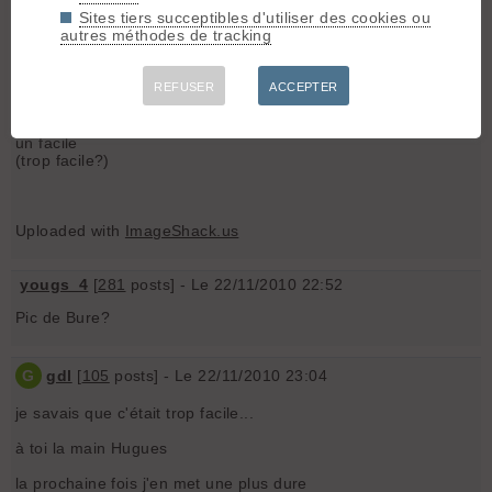
l'arete
Sites tiers succeptibles d'utiliser des cookies ou
une superbe course 😎
autres méthodes de tracking
à toi de jouer
REFUSER
ACCEPTER
G
gdl
[
105
posts] - Le 22/11/2010 22:44
un facile
(trop facile?)
Uploaded with
ImageShack.us
yougs_4
[
281
posts] - Le 22/11/2010 22:52
Pic de Bure?
G
gdl
[
105
posts] - Le 22/11/2010 23:04
je savais que c'était trop facile...
à toi la main Hugues
la prochaine fois j'en met une plus dure