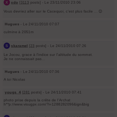
X
xdo
[
3113
posts] - Le 23/11/2010 23:06
Vous devriez aller sur le Cacequoi, c'est plus facile ... 😉
Hugues
- Le 24/11/2010 07:07
culmine à 2051m
S
skaramel
[
23
posts] - Le 24/11/2010 07:26
Le Jocou, grace à l'indice sur l'altitude du sommet.
Je ne connaissait pas...
Hugues
- Le 24/11/2010 07:36
A toi Nicolas
yougs_4
[
281
posts] - Le 24/11/2010 07:41
photo prise depuis la crête de l'Archat
h**p://www.visugpx.com/?i=1288282096&ign&big