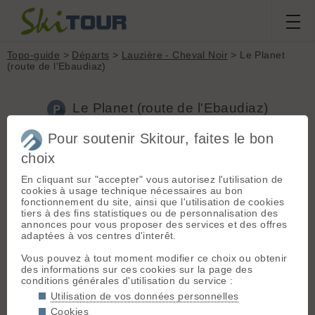
Topo-guide
>
Départs
>
Lauzière - Cheval Noir
> Le Planet
(route de l'Ebaudiaz)
Le Planet (route de l'Ebaudiaz)
(Lauzière - Cheval Noir, 1314m)
Pour soutenir Skitour, faites le bon
choix
Accès :
Autoroute A430 -> Notre Dame de Milières -> Route
de l'Ebaudiaz.
En cliquant sur "accepter" vous autorisez l'utilisation de
cookies à usage technique nécessaires au bon
Attention : la route n'est pas déneigée ; en saison, le dénivelé
fonctionnement du site, ainsi que l'utilisation de cookies
risque d'être fortement rallongé (toujours deneigé)
tiers à des fins statistiques ou de personnalisation des
annonces pour vous proposer des services et des offres
adaptées à vos centres d'interêt.
Limitez votre impact :
Privilégiez les départs proches, les
moyens de transport plus responsables et le covoiturage 👍
Vous pouvez à tout moment modifier ce choix ou obtenir
des informations sur ces cookies sur la page des
conditions générales d'utilisation du service :
Topos associés - Le Planet (route de l'Ebaudiaz)
Utilisation de vos données personnelles
Couloir NW de la dent du corbeau
(D+ 1000m / Ski 4.2)
Cookies