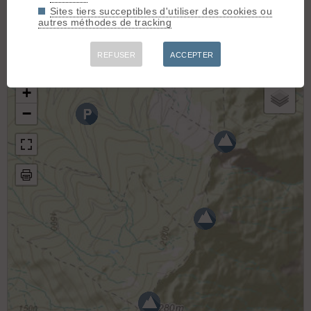
De la Thuile à la Grande Lanche par la Dent du Corbeau
(D+
Sites tiers succeptibles d'utiliser des cookies ou
1420m / Ski 3.3)
autres méthodes de tracking
Dent du Corbeau, Versant Nord-ouest
(D+ 1000m / Ski 2.2)
La Grande Lanche, Boucle de l'Ebaudiaz
(D+ 800m / Ski 3.3)
REFUSER
ACCEPTER
La Tuile, versant NO
(D+ 1000m / Ski 3.1)
GPX
+
−