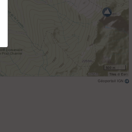
500 m
Tiles © Esri
Géoportail IGN