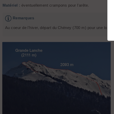
Matériel :
éventuellement crampons pour l'arête.
Remarques
Au coeur de l'hiver, départ du Chéney (700 m) pour une longu