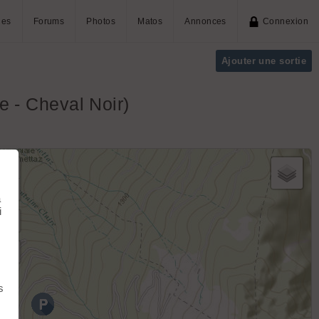
ies
Forums
Photos
Matos
Annonces
Connexion
Ajouter une sortie
e - Cheval Noir)
+
−
à
i
s