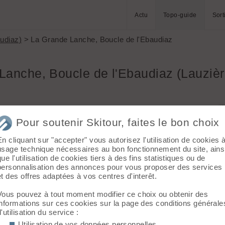
Actu
Topo-guide
Sort
audiaz)
> La Grande Lanche, Boucle de l'Ebaudiaz
Lanche, Boucle de l'Ebaudiaz (Lauzièr
ute A430 -
Massif :
Lauzière - Cheval Noir
Pour soutenir Skitour, faites le bon choix
Sommet :
La Grande Lanche (2110 m)
Orientation :
NW
isque
En cliquant sur "accepter" vous autorisez l'utilisation de cookies 
Dénivelé :
800 m.
usage technique nécessaires au bon fonctionnement du site, ains
que l'utilisation de cookies tiers à des fins statistiques ou de
Difficulté de montée :
PD-
personnalisation des annonces pour vous proposer des services
 suivre la
Difficulté ski :
3.3 E1
et des offres adaptées à vos centres d'interêt.
Pente :
40°/100 m
ets de
halet du
Vous pouvez à tout moment modifier ce choix ou obtenir des
nt).
informations sur ces cookies sur la page des conditions générale
 la
d'utilisation du service :
 dans la Combe aux dessus des chalets de l'Ebaudiaz
Utilisation de vos données personnelles