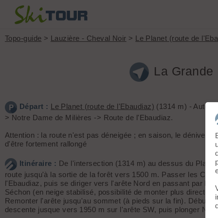
Topo-guide
>
Lauzière - Cheval Noir
>
Le Planet (route de l'Eb
La Grande 
Départ :
Le Planet (route de l'Ebaudiaz)
(1314 m) - Autoro
> Notre Dame de Milières -> Route de l'Ebaudiaz.
Attention : la route n'est pas déneigée ; en saison, le dénivelé r
d'être fortement rallongé
Itinéraire :
De l'intersection (1314 m) au dessus du Planet,
route jusqu'à la sortie de la forêt vers 1500 m. Passer les Chal
l'Ebaudiaz, puis se diriger vers l'arête Nord en passant par le c
Séchon (en neige stabilisé, possibilité de monter plus directeme
Remonter l'arête jusqu'au sommet (à pieds sur la fin). Début de
descente jusque vers 1950 m sur l'arête SW, puis plonger NW